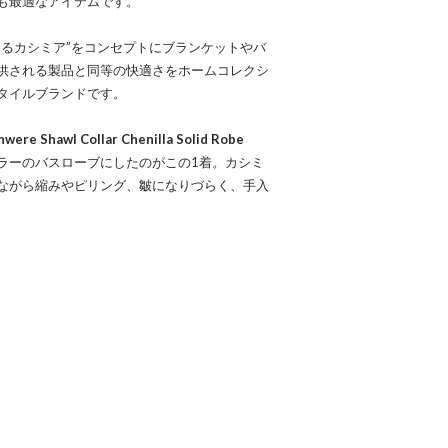
も最適なアイテムです。
きるカシミア”をコンセプトにブランケットやバ
供される製品と同等の快適さをホームコレクシ
タイルブランドです。
hawl Collar Chenilla Solid Robe
ラーのバスローブにしたのがこの1着。カシミ
ながら縮みやピリング、皺になりづらく、手入