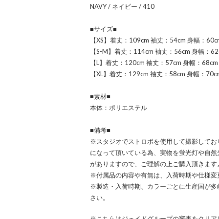
NAVY / ネイビー / 410
■サイズ■
【XS】着丈：109cm 袖丈：54cm 身幅：60c
【S-M】着丈：114cm 袖丈：56cm 身幅：62
【L】着丈：120cm 袖丈：57cm 身幅：68cm
【XL】着丈：129cm 袖丈：58cm 身幅：70c
■素材■
本体：ポリエステル
■備考■
※スタジオでストロボを使用して撮影してお
になって頂いている為、実物を蛍光灯や自然
がありますので、ご理解の上ご購入頂きます
※付属品の内容や有無は、入荷時期や仕様変
※製造・入荷時期、カラーごとに生産国が多
さい。
※こちらはジェイドグループの審査をクリア