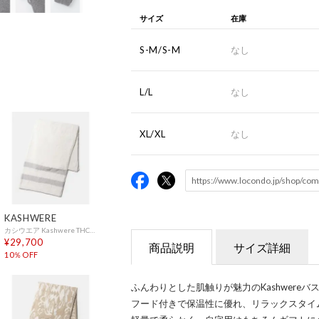
サイズ
在庫
S-M/S-M
なし
L/L
なし
XL/XL
なし
KASHWERE
カシウエア Kashwere THCH-STR01 ブランケット Throw 2 Stripes メンズ レディース ストライプ スローケット ひざ掛け 178×132cm （CREME×LINEN(125)）
¥29,700
商品説明
サイズ詳細
10％OFF
ふんわりとした肌触りが魅力のKashwereバ
フード付きで保温性に優れ、リラックスタイ