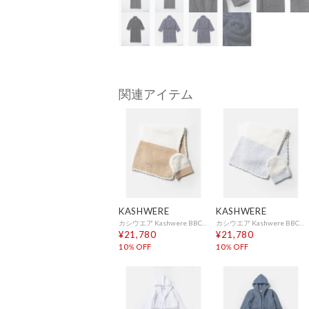
関連アイテム
KASHWERE
KASHWERE
カシウエア Kashwere BBCH-BCB01 ブランケット Baby Blanket-Rugby Center Stripe w/ Cap （TEDDY×CREME(232)）
カシウエア Kashwere BBCH-BCB01 ブランケット Baby Blanket-Rugby Center Stripe w/ Cap （ICE BLUE×CREME(458)）
¥21,780
¥21,780
10％OFF
10％OFF