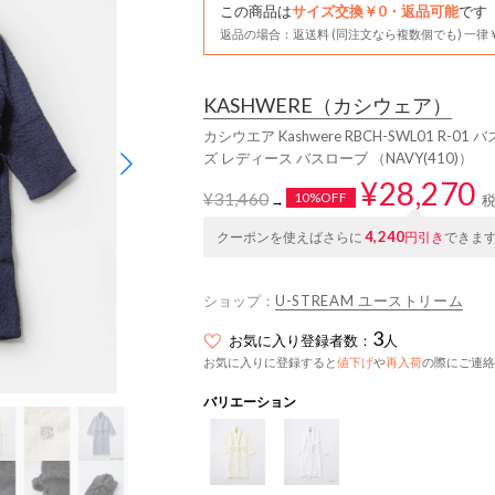
この商品は
サイズ交換￥0・返品可能
です
返品の場合：返送料 (同注文なら複数個でも) 一律￥
KASHWERE
（カシウェア）
カシウエア Kashwere RBCH-SWL01 R-01 バスグッズ
ズ レディース バスローブ （NAVY(410)）
¥28,270
¥31,460
10%OFF
→
4,240
クーポンを使えばさらに
円引き
できま
ショップ：
U-STREAM ユーストリーム
3
お気に入り登録者数：
人
お気に入りに登録すると
値下げ
や
再入荷
の際にご連絡
バリエーション