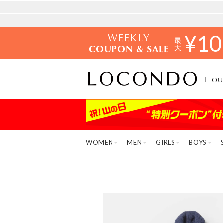
WEEKLY
¥
10
COUPON & SALE
OU
WOMEN
MEN
GIRLS
BOYS