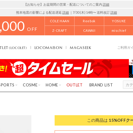
【お知らせ】お盆期間の営業・配送についてのご案内
詳細
熊本地震の影響による配送遅延
詳細
｜7/30 (木) 14時〜 送料改訂
詳細
,000
COLE HAAN
Reebok
YOSUKE
OFF
Z-CRAFT
CAWAII
mischief
TLET
LOCOMAISON
MAGASEEK
(LOCOLET)
ご利用ガ
SPORTS
COSME
HOME
OUTLET
BRAND LIST
この商品は
15%OFF
ク