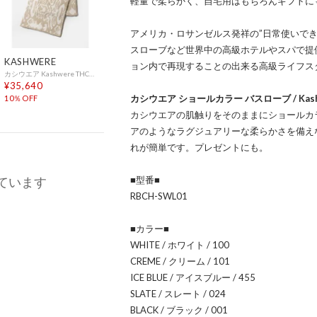
軽量で柔らかく、自宅用はもちろんギフトに
アメリカ・ロサンゼルス発祥の”日常使いで
スローブなど世界中の高級ホテルやスパで提
KASHWERE
ョン内で再現することの出来る高級ライフス
カシウエア Kashwere THCH DSK01 ブランケット THROW DAMASK メンズ レディース ダマスク スローケット ひざ掛け T-28 183×135cm （WHEAT×CREME(287)）
¥35,640
カシウエア ショールカラー バスローブ / Kashwere S
10％OFF
カシウエアの肌触りをそのままにショールカ
アのようなラグジュアリーな柔らかさを備え
れが簡単です。プレゼントにも。
ています
■型番■
RBCH-SWL01
■カラー■
WHITE / ホワイト / 100
CREME / クリーム / 101
ICE BLUE / アイスブルー / 455
SLATE / スレート / 024
BLACK / ブラック / 001