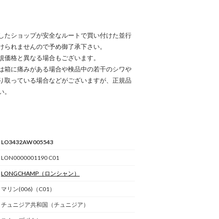
したショップが安全なルートで買い付けた並行
けられませんので予め御了承下さい。
規価格と異なる場合もございます。
は箱に痛みがある場合や検品中の若干のシワや
り取っている場合などがございますが、正規品
い。
LO3432AW005543
LON0000001190 C01
LONGCHAMP
（ロンシャン）
マリン(006)（C01）
チュニジア共和国（チュニジア）