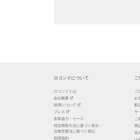
ロコンドについて
ご
ロコンドとは
ご
会社概要
お
採用について
配
プレス
サ
衣装協力・リース
ご
特定商取引法に基づく表示・
商
古物営業法に基づく表記
会
利用規約
L