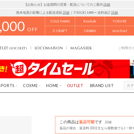
【お知らせ】お盆期間の営業・配送についてのご案内
詳細
熊本地震の影響による配送遅延
詳細
｜7/30 (木) 14時〜 送料改訂
詳細
,000
COLE HAAN
Reebok
YOSUKE
OFF
Z-CRAFT
CAWAII
mischief
TLET
LOCOMAISON
MAGASEEK
(LOCOLET)
ご利用ガ
SPORTS
COSME
HOME
OUTLET
BRAND LIST
この商品は
返品可能
です
詳細
返品の場合：返送料 (同注文なら複数個でも) 一律￥