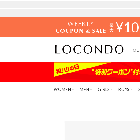
WEEKLY
¥
10
COUPON & SALE
OU
WOMEN
MEN
GIRLS
BOYS