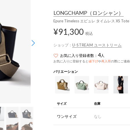
LONGCHAMP
（ロンシャン）
Epure Timeless エピュレ タイムレス XS Tot
¥91,300
税込
ショップ：
U-STREAM ユーストリーム
4
お気に入り登録者数：
人
お気に入りに登録すると
値下げ
や
再入荷
の際にご連絡
バリエーション
サイズ
在庫
ワンサイズ
なし