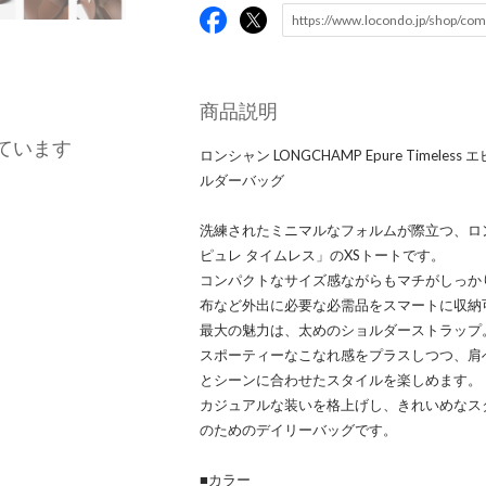
商品説明
ています
ロンシャン LONGCHAMP Epure Timeles
ルダーバッグ
洗練されたミニマルなフォルムが際立つ、ロ
ピュレ タイムレス」のXSトートです。
コンパクトなサイズ感ながらもマチがしっか
布など外出に必要な必需品をスマートに収納
最大の魅力は、太めのショルダーストラップ
スポーティーなこなれ感をプラスしつつ、肩
とシーンに合わせたスタイルを楽しめます。
カジュアルな装いを格上げし、きれいめなス
のためのデイリーバッグです。
■カラー