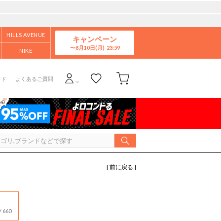
HILLS AVENUE
キャンペーン
8月10日(月)
NIKE
イド
よくあるご質問
[ 前に戻る ]
660