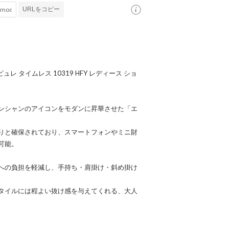
URLをコピー
s エピュレ タイムレス 10319 HFY レディース ショ
ンシャンのアイコンをモダンに昇華させた「エ
りと確保されており、スマートフォンやミニ財
可能。
。
への負担を軽減し、手持ち・肩掛け・斜め掛け
タイルには程よい抜け感を与えてくれる、大人