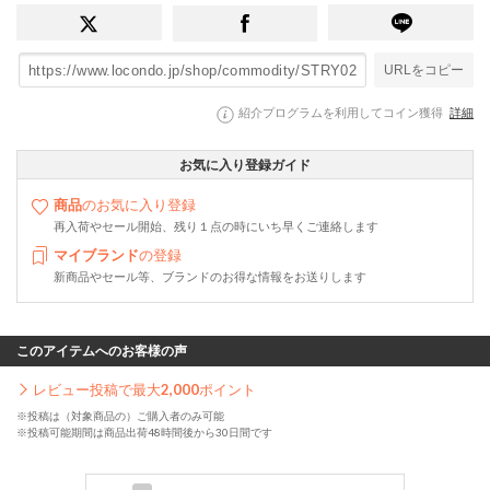
URLをコピー
紹介プログラムを利用してコイン獲得
詳細
お気に入り登録ガイド
商品
のお気に入り登録
再入荷やセール開始、残り１点の時にいち早くご連絡します
マイブランド
の登録
新商品やセール等、ブランドのお得な情報をお送りします
このアイテムへのお客様の声
レビュー投稿で最大
2,000
ポイント
※投稿は（対象商品の）ご購入者のみ可能
※投稿可能期間は商品出荷48時間後から30日間です