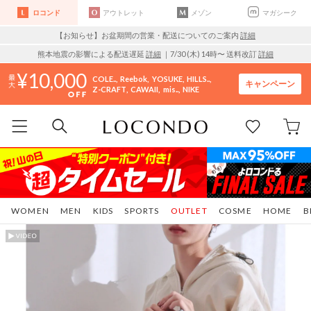
ロコンド
アウトレット
メゾン
マガシーク
【お知らせ】お盆期間の営業・配送についてのご案内
詳細
熊本地震の影響による配送遅延
詳細
｜7/30 (木) 14時〜 送料改訂
詳細
10,000
COLE..
Reebok
YOSUKE
HILLS..
キャンペーン
Z-CRAFT
CAWAII
mis..
NIKE
WOMEN
MEN
KIDS
SPORTS
OUTLET
COSME
HOME
B