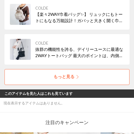
チャームをカスタムして、自分だけのフェス＆
COLDE
アウトドアスタイルを楽しんで♪
【楽々2WAY巾着バッグ✨】 リュックにもトー
トにもなる万能設計！ガバッと大きく開く巾着
仕様で荷物の出し入れがスムーズ。長財布やポ
ーチも入る安心サイズながら、驚くほど軽量で
す。通勤通学、休日、旅行のサブバッグにも大
COLDE
活躍◎
抜群の機能性を誇る、デイリーユースに最適な
2WAYトートバッグ 最大のポイントは、内側に
水滴防止生地を使用した付属のポーチ。濡れた
ペットボトルや折りたたみ傘をスマートに収納
できます。バッグ自体は驚くほど軽く、天候を
もっと見る
気にせず持てる素材を採用しているため、雨の
日のお出かけも快適。
このアイテムを見た人はこれも見ています
現在表示するアイテムはありません。
注目のキャンペーン