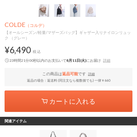
COLDE
（コルデ）
【オールシーズン/軽量/マザーズバッグ】ギャザー入りナイロンリュッ
ク （グレー）
¥6,490
税込
23時間20分59秒
以内
のお支払いで
8月11日(火)
にお届け
詳細
この商品は
返品可能
です
詳細
返品の場合：返送料 (同注文なら複数個でも) 一律￥660
カートに入れる
関連アイテム