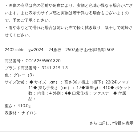
・画像の商品は光の照射や角度により、実物と色味が異なる場合がござ
います。また表示のサイズ感と実物は若干異なる場合もございますの
で、予めご了承ください。
・雨や水などで濡れた場合は乾いた布で軽く拭き取り、陰干しで乾燥さ
せてください。
2402colde gw2024 24旅行 2507旅行 お仕事特集2509
商品番号
： CO1625AW01320
ブランド商品番号
： 3241-315-1 3
色
： グレー（3）
サイズ(cm)
： ◆ サイズ（cm）： 高さ36／横上（横下）22(24)／マチ
11◆ 持ち手長さ（cm）： 17◆重量(g)： 410◆ ポケット
数： 内側：4 外側：4◆ 口元仕様： ファスナー◆ 付属
品：
重さ
： 410.0g
表素材
： ナイロン
さらに詳しい情報を表示