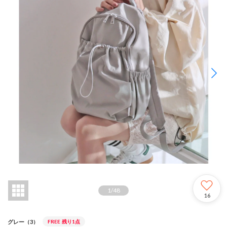
1
/
48
16
グレー（3）
FREE
残り1点