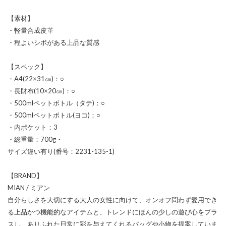
【素材】
・軽量合成皮革
・程よいシボがある上品な質感
【スペック】
・A4(22×31㎝)：○
・長財布(10×20㎝)：○
・500mlペットボトル（タテ)：○
・500mlペットボトル(ヨコ)：○
・内ポケット：3
・総重量：700g・
サイズ違い有り(番号：2231-135-1)
【BRAND】
MIAN / ミアン
自分らしさを大切にする大人の女性に向けて、オンオフ問わず愛用でき
る上品かつ機能的なアイテムと、トレンドにほんの少しの遊び心をプラ
スし、ありふれた日常に彩を与えてくれるバッグや小物を提案していま