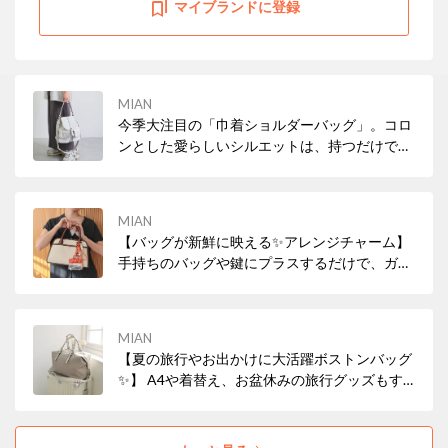
マイブランドに登録
MIAN
今季大注目の「巾着ショルダーバッグ」。コロ
ンとした愛らしいシルエットは、持つだけでコ
ーディネートにこなれ感をプラス。お財布やス
マホなど必需品がすっきり収まるサイズ感で、
これからの身軽なお出かけにぴったりの万能ア
MIAN
イテムです。
【バッグが新鮮に映える✨アレンジチャーム】
手持ちのバッグや鍵にプラスするだけで、ガラ
リと印象チェンジ！パーツはそれぞれ取り外し
可能なので、自分好みのバランスにカスタマイ
ズして楽しめます。日常に大人の遊び心をプラ
MIAN
ス。プレゼントにも最適です◎
【夏の旅行やお出かけに大活躍ボストンバッグ
✨】 A4や着替え、お盆休みの旅行グッズもす
っきり収まる大容量！キャリーバー通し付きで
スーツケースともスマートにセットアップでき
ます◎きれいめなベルトハンドルが大人上品な