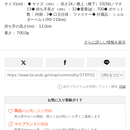
サイズ(cm)
： ◆ サイズ（cm）： 高さ26／横上（横下）33(36)／マチ
13◆ 持ち手長さ（cm）： 32◆重量(g)： 700◆ ポケット
数： 内側：3◆ 口元仕様： ファスナー◆ 付属品： ショル
ダーベルト(90-110cm)
持ち手の高さ(cm)
： 12.0cm
重さ
： 700.0g
さらに詳しい情報を表示
URLをコピー
紹介プログラムを利用してコイン獲得
詳細
お気に入り登録ガイド
商品
のお気に入り登録
再入荷やセール開始、残り１点の時にいち早くご連絡します
マイブランド
の登録
新商品やセール等、ブランドのお得な情報をお送りします