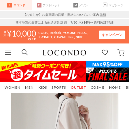
ロコンド
アウトレット
メゾン
マガシーク
【お知らせ】お盆期間の営業・配送についてのご案内
詳細
熊本地震の影響による配送遅延
詳細
｜7/30 (木) 14時〜 送料改訂
詳細
10,000
COLE..
Reebok
YOSUKE
HILLS..
キャンペーン
Z-CRAFT
CAWAII
mis..
NIKE
WOMEN
MEN
KIDS
SPORTS
OUTLET
COSME
HOME
B