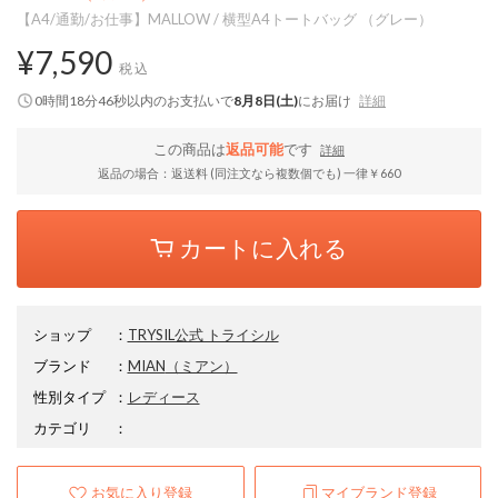
【A4/通勤/お仕事】MALLOW / 横型A4トートバッグ （グレー）
¥7,590
税込
0時間18分45秒
以内
のお支払いで
8月8日(土)
にお届け
詳細
この商品は
返品可能
です
詳細
返品の場合：返送料 (同注文なら複数個でも) 一律￥660
カートに入れる
ショップ
：
TRYSIL公式 トライシル
ブランド
：
MIAN
（ミアン）
性別タイプ
：
レディース
カテゴリ
：
お気に入り登録
マイブランド登録