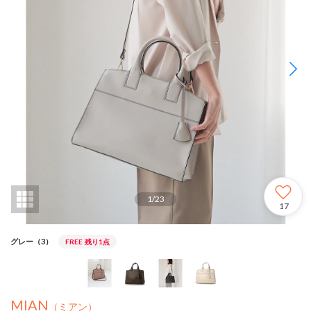
1
/
23
17
グレー（3）
FREE
残り1点
MIAN
（ミアン）