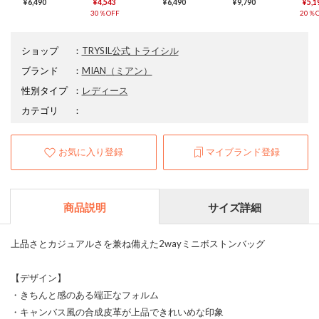
¥6,490
¥4,543
¥6,490
¥9,790
¥5,1
30％OFF
20％O
ショップ
：
TRYSIL公式 トライシル
ブランド
：
MIAN
（ミアン）
性別タイプ
：
レディース
カテゴリ
：
お気に入り登録
マイブランド登録
商品説明
サイズ詳細
上品さとカジュアルさを兼ね備えた2wayミニボストンバッグ
【デザイン】
・きちんと感のある端正なフォルム
・キャンバス風の合成皮革が上品できれいめな印象