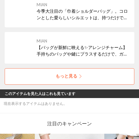
ザインで、カラー展開も豊富です。ギフトにも
MIAN
おすすめです。
今季大注目の「巾着ショルダーバッグ」。コロ
ンとした愛らしいシルエットは、持つだけでコ
ーディネートにこなれ感をプラス。お財布やス
マホなど必需品がすっきり収まるサイズ感で、
これからの身軽なお出かけにぴったりの万能ア
MIAN
イテムです。
【バッグが新鮮に映える✨アレンジチャーム】
手持ちのバッグや鍵にプラスするだけで、ガラ
リと印象チェンジ！パーツはそれぞれ取り外し
可能なので、自分好みのバランスにカスタマイ
ズして楽しめます。日常に大人の遊び心をプラ
もっと見る
ス。プレゼントにも最適です◎
このアイテムを見た人はこれも見ています
現在表示するアイテムはありません。
注目のキャンペーン