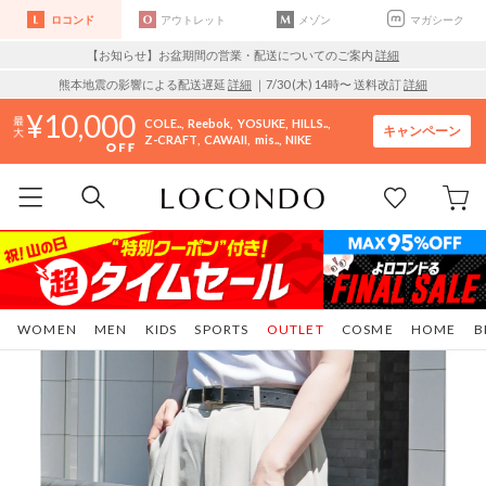
ロコンド
アウトレット
メゾン
マガシーク
【お知らせ】お盆期間の営業・配送についてのご案内
詳細
熊本地震の影響による配送遅延
詳細
｜7/30 (木) 14時〜 送料改訂
詳細
10,000
COLE..
Reebok
YOSUKE
HILLS..
キャンペーン
Z-CRAFT
CAWAII
mis..
NIKE
WOMEN
MEN
KIDS
SPORTS
OUTLET
COSME
HOME
B