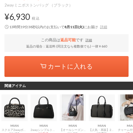
2wayミニボストンバッグ （ブラック）
¥6,930
税込
13時間19分37秒
以内
のお支払いで
8月11日(火)
にお届け
詳細
この商品は
返品可能
です
詳細
返品の場合：返送料 (同注文なら複数個でも) 一律￥660
カートに入れる
関連アイテム
MIAN
MIAN
MIAN
MIAN
MIA
スクエア2wayボストンバッグ （ブラック）
2wayシンプルトートバッグ （ブラック）
【オールシーズン/コンパクト/2way】NERINE / タッセルチャーム付き ミニボストンバッグ （ブラック）
【人気・再販】2wayトラベルボストンバッグ （ブラック）