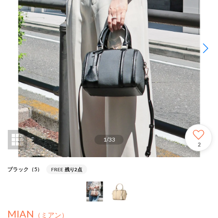
1
/
33
2
ブラック（5）
FREE
残り2点
MIAN
（ミアン）