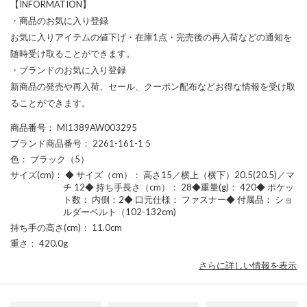
【INFORMATION】
・商品のお気に入り登録
お気に入りアイテムの値下げ・在庫1点・完売後の再入荷などの通知を
随時受け取ることができます。
・ブランドのお気に入り登録
新商品の発売や再入荷、セール、クーポン配布などお得な情報を受け取
ることができます。
商品番号
： MI1389AW003295
ブランド商品番号
： 2261-161-1 5
色
： ブラック（5）
サイズ(cm)
： ◆ サイズ（cm）： 高さ15／横上（横下）20.5(20.5)／マ
チ 12◆ 持ち手長さ（cm）： 28◆重量(g)： 420◆ ポケッ
ト数： 内側：2◆ 口元仕様： ファスナー◆ 付属品： ショ
ルダーベルト（102-132cm)
持ち手の高さ(cm)
： 11.0cm
重さ
： 420.0g
さらに詳しい情報を表示