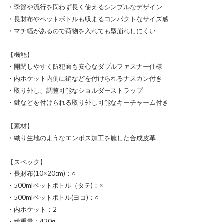
・季節や流行を問わず長く使えるシンプルなデザイン
・長財布やペットボトルも収まるコンパクトなサイズ感
・マチ幅があるので荷物を入れても型崩れしにくい
【機能】
・開閉しやすく防犯面も安心なダブルファスナー仕様
・内ポケット内側に鍵などを付けられるナスカン付き
・取り外し、調整可能なショルダーストラップ
・鍵などを付けられる取り外し可能なキーチャーム付き
【素材】
・織り生地のようなエンボス加工を施した合成皮革
【スペック】
・長財布(10×20cm)：○
・500mlペットボトル（タテ)：×
・500mlペットボトル(ヨコ)：○
・内ポケット：2
・総重量：420g