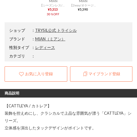
MIAN
MIAN
【シーズンレス/お仕事/自立する】スクエアボストンバッグ （ブラック）
【2way/オケージョン/シーズンレス】CATTLEYA / フラップ2wayハンドバッグ （ブラック）/ ドラマ着用アイテム
¥5,313
¥5,390
30％OFF
ショップ
：
TRYSIL公式 トライシル
ブランド
：
MIAN
（ミアン）
性別タイプ
：
レディース
カテゴリ
：
お気に入り登録
マイブランド登録
商品説明
【CATTLEYA / カトレア】
装飾を控えめにし、クラシカルで上品な雰囲気が漂う「CATTLEYA」シ
リーズ。
立体感を演出したタックデザインがポイントです。