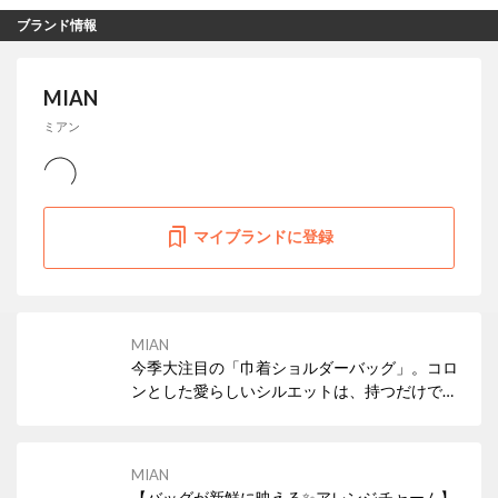
ブランド情報
MIAN
ミアン
マイブランドに登録
MIAN
今季大注目の「巾着ショルダーバッグ」。コロ
ンとした愛らしいシルエットは、持つだけでコ
ーディネートにこなれ感をプラス。お財布やス
マホなど必需品がすっきり収まるサイズ感で、
これからの身軽なお出かけにぴったりの万能ア
MIAN
イテムです。
【バッグが新鮮に映える✨アレンジチャーム】