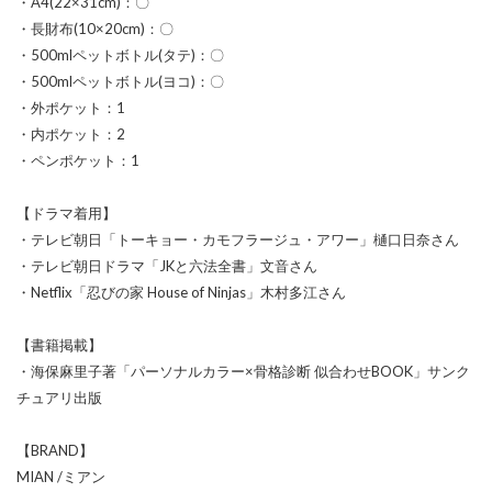
・A4(22×31cm)：〇
・長財布(10×20cm)：〇
・500mlペットボトル(タテ)：〇
・500mlペットボトル(ヨコ)：〇
・外ポケット：1
・内ポケット：2
・ペンポケット：1
【ドラマ着用】
・テレビ朝日「トーキョー・カモフラージュ・アワー」樋口日奈さん
・テレビ朝日ドラマ「JKと六法全書」文音さん
・Netflix「忍びの家 House of Ninjas」木村多江さん
【書籍掲載】
・海保麻里子著「パーソナルカラー×骨格診断 似合わせBOOK」サンク
チュアリ出版
【BRAND】
MIAN /ミアン