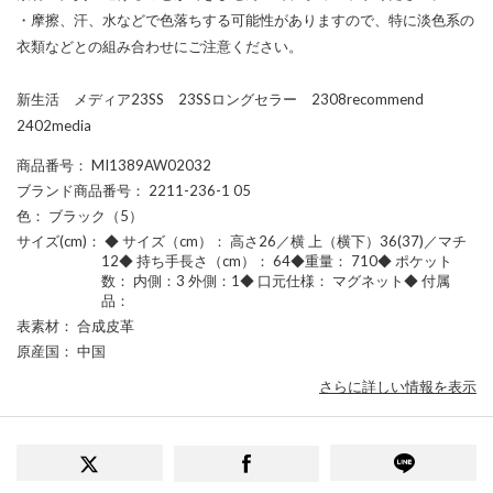
・摩擦、汗、水などで色落ちする可能性がありますので、特に淡色系の
衣類などとの組み合わせにご注意ください。
新生活 メディア23SS 23SSロングセラー 2308recommend
2402media
商品番号
： MI1389AW02032
ブランド商品番号
： 2211-236-1 05
色
： ブラック（5）
サイズ(cm)
： ◆ サイズ（cm）： 高さ26／横 上（横下）36(37)／マチ
12◆ 持ち手長さ（cm）： 64◆重量： 710◆ ポケット
数： 内側：3 外側：1◆ 口元仕様： マグネット◆ 付属
品：
表素材
： 合成皮革
原産国
： 中国
さらに詳しい情報を表示