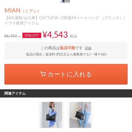
MIAN
（ミアン）
【A4/通勤/お仕事】CATTLEYA / 2部屋A4トートバッグ （ブラック）/
ドラマ着用アイテム
¥4,543
30%OFF
¥6,490
税込
この商品は
返品可能
です
詳細
返品の場合：返送料 (同注文なら複数個でも) 一律￥660
カートに入れる
関連アイテム