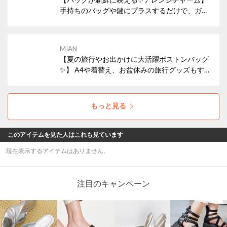
手持ちのバッグや鍵にプラスするだけで、ガラ
リと印象チェンジ！パーツはそれぞれ取り外し
可能なので、自分好みのバランスにカスタマイ
ズして楽しめます。日常に大人の遊び心をプラ
MIAN
ス。プレゼントにも最適です◎
【夏の旅行やお出かけに大活躍ボストンバッグ
✨】 A4や着替え、お盆休みの旅行グッズもす
っきり収まる大容量！キャリーバー通し付きで
スーツケースともスマートにセットアップでき
ます◎きれいめなベルトハンドルが大人上品な
もっと見る
夏のトラベルスタイルにぴったりな軽量万能バ
ッグです。
このアイテムを見た人はこれも見ています
現在表示するアイテムはありません。
注目のキャンペーン