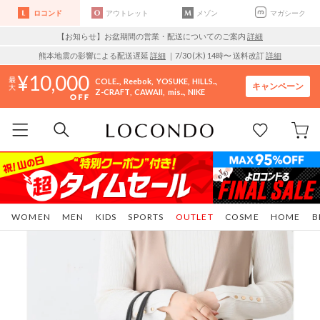
ロコンド
アウトレット
メゾン
マガシーク
【お知らせ】お盆期間の営業・配送についてのご案内
詳細
熊本地震の影響による配送遅延
詳細
｜7/30 (木) 14時〜 送料改訂
詳細
10,000
COLE..
Reebok
YOSUKE
HILLS..
キャンペーン
Z-CRAFT
CAWAII
mis..
NIKE
WOMEN
MEN
KIDS
SPORTS
OUTLET
COSME
HOME
B