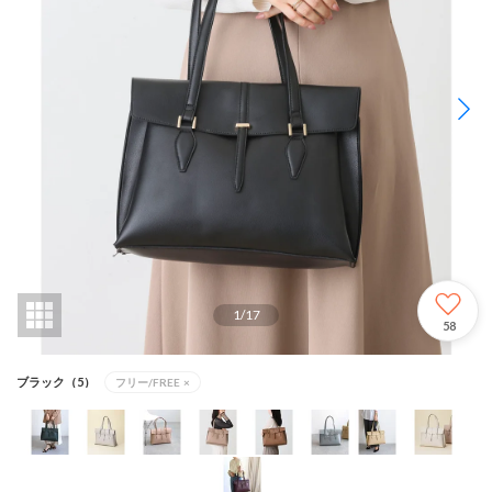
1
/
17
58
ブラック（5）
フリー/FREE
×