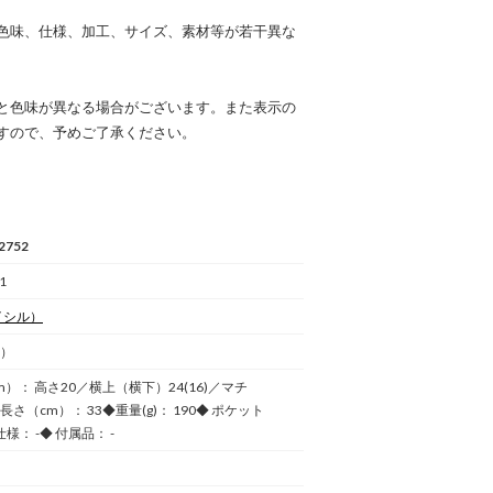
色味、仕様、加工、サイズ、素材等が若干異な
と色味が異なる場合がございます。また表示の
すので、予めご了承ください。
2752
1
イシル）
1）
m）： 高さ20／横上（横下）24(16)／マチ
手長さ（cm）： 33◆重量(g)： 190◆ ポケット
仕様： -◆ 付属品： -