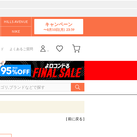
HILLS AVENUE
キャンペーン
8月10日(月)
NIKE
イド
よくあるご質問
[ 前に戻る ]