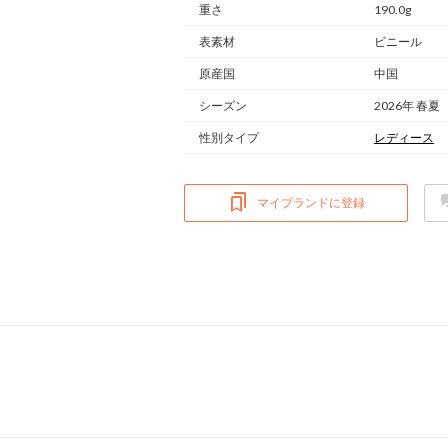
重さ
190.0g
表素材
ビニール
原産国
中国
シーズン
2026年 春夏
性別タイプ
レディース
マイブランドに登録