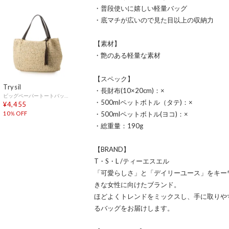
・普段使いに嬉しい軽量バッグ
・底マチが広いので見た目以上の収納力
【素材】
・艶のある軽量な素材
【スペック】
Trysil
・長財布(10×20cm)：×
ビッグペーパートートバッグ （ナチュラル）
・500mlペットボトル（タテ)：×
¥4,455
10％OFF
・500mlペットボトル(ヨコ)：×
・総重量：190g
【BRAND】
T・S・L /ティーエスエル
「可愛らしさ」と「デイリーユース」をキー
きな女性に向けたブランド。
ほどよくトレンドをミックスし、手に取りやす
るバッグをお届けします。