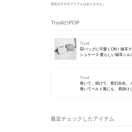
現在おすすめアイテムはありません。
TrysilのPOP
Trysil
🐱バッグに可愛くON！猫耳
シュケース 愛らしい猫耳シル
と上品なレザー調素材が大人
♪生活感が出がちなポケットテ
シュを上品＆キュートに持ち
す。カラビナ付きでバッグチ
Trysil
としても大活躍！除菌シート
巻いて、掛けて、変幻自在。 
ギフトにもおすすめです。
巻いてベルト風にも、肩掛け
ダーにもなるラインテープが
ント。ハンドル持ちでくった
に変化する軽量A4トートバッ
マグネット開閉で荷物の出し
楽々、デイリーユースに最適
最近チェックしたアイテム