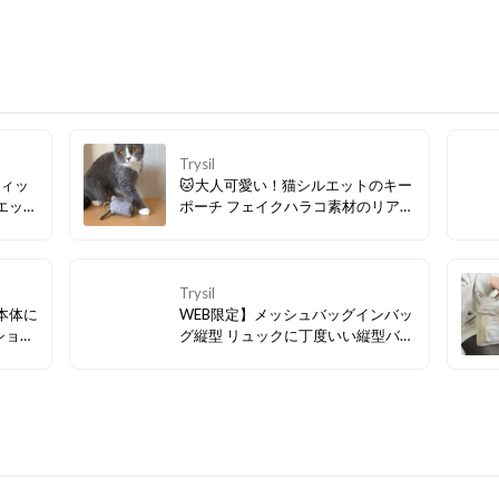
Trysil
ティッ
🐱大人可愛い！猫シルエットのキー
エット
ポーチ フェイクハラコ素材のリアル
可愛い
な毛並み感がキュート！スタッズの
ィッ
鼻やしっぽの引手などこだわり満載
運べま
です。鍵はもちろん、コインや小物
ャーム
の収納にもぴったり。カラビナ付き
Trysil
入れや
でバッグに付けてチャームとしても
本体に
WEB限定】メッシュバッグインバッ
楽しめます♪
ショル
グ縦型 リュックに丁度いい縦型バッ
アクセ
グインバッグ！90gと超軽量ながら
り台形
12ポケット搭載で、散らかりがちな
グ。
リュックの中身をスッキリ整理でき
入れも
ます。メッシュ素材で中身が見やす
です。
く、別のバッグへの入れ替えも簡
単。スパやビジネスシーンにもおす
すめです。