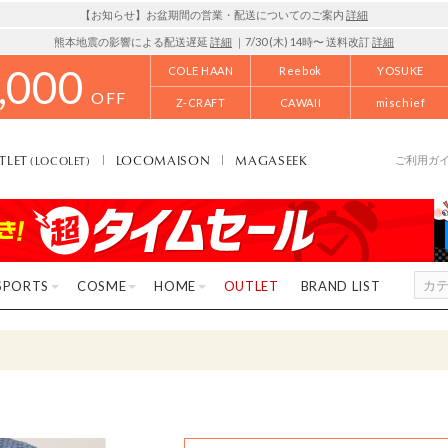
【お知らせ】お盆期間の営業・配送についてのご案内
詳細
熊本地震の影響による配送遅延
詳細
｜7/30 (木) 14時〜 送料改訂
詳細
,000
COLE HAAN
Reebok
YOSUKE
OFF
Z-CRAFT
CAWAII
mischief
TLET
LOCOMAISON
MAGASEEK
(LOCOLET)
ご利用ガ
SPORTS
COSME
HOME
OUTLET
BRAND LIST