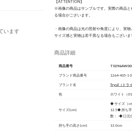
【ATTENTION】
※画像の商品はサンプルです。実際の商品と
る場合がございます。
・画像の商品は光の照射や角度により、実物
ています
サイズ感と実物は若干異なる場合もございま
商品詳細
商品番号
T0296AW00
ブランド商品番号
1264-405-1 0
ブランド名
Trysil
（トラ
色
ホワイト（0
◆ サイズ（c
サイズ(cm)
12.5◆ 持ち
数： -◆ 口元
持ち手の高さ(cm)
13.0cm