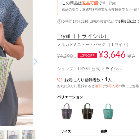
この商品は
返品可能
です
詳細
返品の場合：返送料 (同注文なら複数個でも) 一律￥
5時間17分51秒
以内
のお支払いで
8月8日(土)
Trysil
（トライシル）
メルカドミニトートバッグ （ホワイト）
¥3,646
¥4,290
15%OFF
税込
→
ショップ：
TRYSIL公式 トライシル
1
お気に入り登録者数：
人
お気に入りに登録すると
値下げ
や
再入荷
の際にご連絡
バリエーション
サイズ
在庫