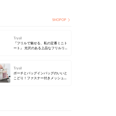
SHOPOP
Trysil
『フリルで魅せる、私の定番ミニト
ート』 光沢のある上品なフリルリボ
ンを贅沢にあしらった、大人可愛い
ミニトートバッグ。サマーツイード
の涼しげな素材感と、長財布がすっ
ぽり収まる実用性を両立。いつもの
Trysil
日常に、ほんの少しの華やぎととき
ポーチとバッグインバッグのいいと
めきをプラスして。
こどり！ファスナー付きメッシュバ
ッグ。化粧品、筆記用具、ガジェッ
ト類の仕分けに便利なサイズ感。ガ
イドブックやパスポートが入るので
旅行にもおすすめです。