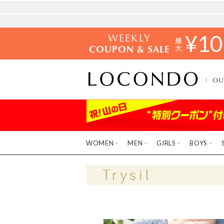
WEEKLY
¥
10
COUPON & SALE
OU
WOMEN
MEN
GIRLS
BOYS