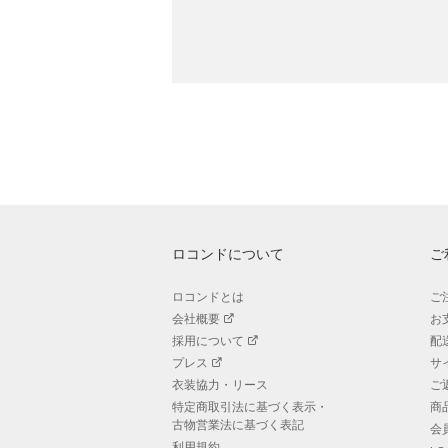
ロコンドについて
ご
ロコンドとは
ご
会社概要
お
採用について
配
プレス
サ
衣装協力・リース
ご
特定商取引法に基づく表示・
商
古物営業法に基づく表記
会
利用規約