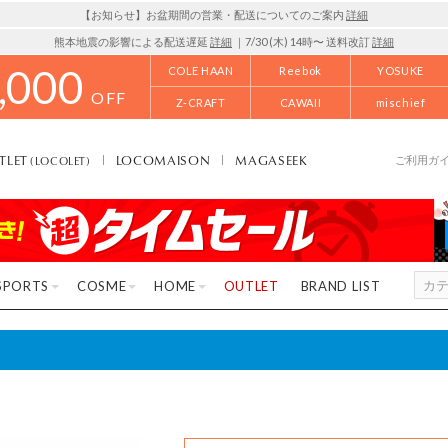
【お知らせ】お盆期間の営業・配送についてのご案内
詳細
熊本地震の影響による配送遅延
詳細
｜7/30 (木) 14時〜 送料改訂
詳細
,000
COLE HAAN
Reebok
YOSUKE
OFF
Z-CRAFT
CAWAII
mischief
TLET
LOCOMAISON
MAGASEEK
(LOCOLET)
ご利用ガ
SPORTS
COSME
HOME
OUTLET
BRAND LIST