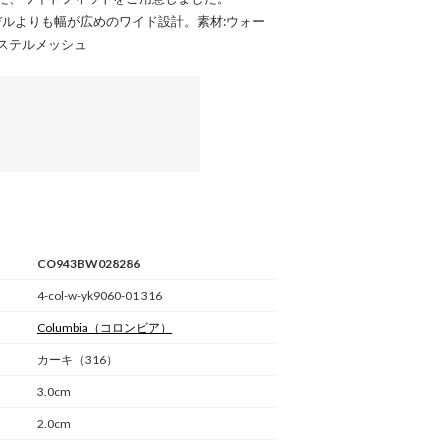
ーモデルよりも幅が広めのワイド設計。素材:ウォー
ステルメッシュ
CO943BW028286
4-col-w-yk9060-01 316
Columbia
（コロンビア）
カーキ（316）
3.0cm
2.0cm