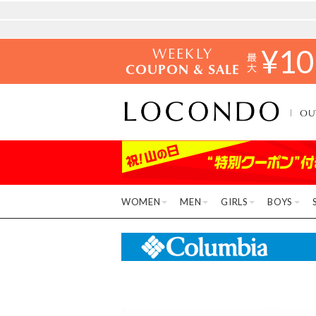
WEEKLY
¥
10
COUPON & SALE
OU
WOMEN
MEN
GIRLS
BOYS