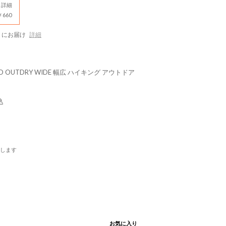
詳細
660
にお届け
詳細
MID OUTDRY WIDE 幅広 ハイキング アウトドア
込
します
お気に入り