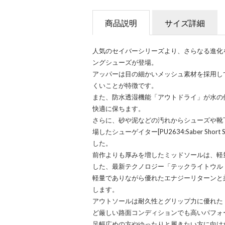
商品説明
サイズ詳細
人気のセイバーシリーズより、さらなる進化
ングシューズが登場。
アッパーは目の細かいメッシュ素材を採用し
くいことが特徴です。
また、防水透湿機能「アウトドライ」が水の
快適に保ちます。
さらに、砂や泥などの汚れからシューズや靴
場したシューゲイター[PU2634:Saber Shor
した。
前作よりも厚みを増したミッドソールは、軽
した、最新テクノロジー「テックライトウル
軽量でありながら優れたエナジーリターンと
します。
アウトソールは耐久性とグリップ力に優れた
ど厳しい路面コンディションでも高いパフォ
足幅広めの方やゆったりと履きたい方に向け