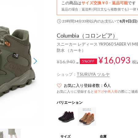
この商品は
サイズ交換￥0・返品可能
です
返品の場合：返送料 (同注文なら複数個でも) 一律￥
23時間34分32秒
以内
のお支払いで
8月9日(日)
Columbia
（コロンビア）
スニーカー レディース YK9060 SABER VI 
防水 （カーキ）
¥16,093
¥16,940
5%OFF
税
→
ショップ：
TSURUYA ツルヤ
6
お気に入り登録者数：
人
お気に入りに登録すると
値下げ
や
再入荷
の際にご連絡
バリエーション
サイズ
在庫