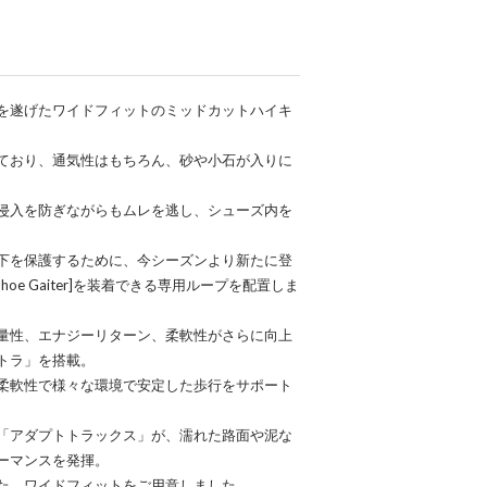
を遂げたワイドフィットのミッドカットハイキ
ており、通気性はもちろん、砂や小石が入りに
侵入を防ぎながらもムレを逃し、シューズ内を
下を保護するために、今シーズンより新たに登
t Shoe Gaiter]を装着できる専用ループを配置しま
量性、エナジーリターン、柔軟性がさらに向上
トラ」を搭載。
柔軟性で様々な環境で安定した歩行をサポート
「アダプトトラックス」が、濡れた路面や泥な
ーマンスを発揮。
た、ワイドフィットをご用意しました。