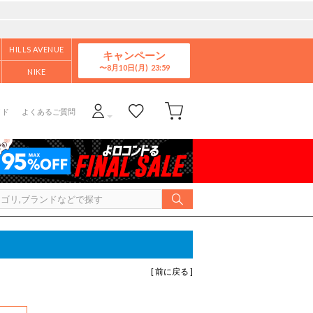
HILLS AVENUE
キャンペーン
8月10日(月)
NIKE
イド
よくあるご質問
[ 前に戻る ]