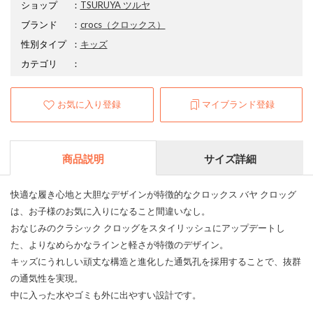
ショップ
：
TSURUYA ツルヤ
ブランド
：
crocs
（クロックス）
性別タイプ
：
キッズ
カテゴリ
：
お気に入り登録
マイブランド登録
商品説明
サイズ詳細
快適な履き心地と大胆なデザインが特徴的なクロックス バヤ クロッグ
は、お子様のお気に入りになること間違いなし。
おなじみのクラシック クロッグをスタイリッシュにアップデートし
た、よりなめらかなラインと軽さが特徴のデザイン。
キッズにうれしい頑丈な構造と進化した通気孔を採用することで、抜群
の通気性を実現。
中に入った水やゴミも外に出やすい設計です。