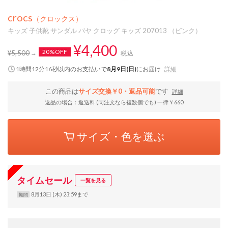
crocs
（クロックス）
キッズ 子供靴 サンダル バヤ クロッグ キッズ 207013 （ピンク）
¥4,400
20%OFF
¥5,500
税込
1時間12分16秒
以内
のお支払いで
8月9日(日)
にお届け
詳細
この商品は
サイズ交換￥0・返品可能
です
詳細
返品の場合：返送料 (同注文なら複数個でも) 一律￥660
サイズ・色を選ぶ
タイムセール
一覧を見る
8月13日 (木) 23:59まで
期間