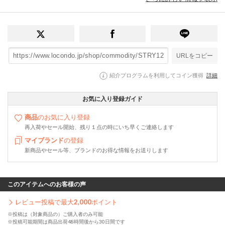
URLをコピー
紹介プログラムを利用してコイン獲得
詳細
お気に入り登録ガイド
商品
のお気に入り登録
再入荷やセール開始、残り１点の時にいち早くご連絡します
マイブランド
の登録
新商品やセール等、ブランドのお得な情報をお送りします
このアイテムへのお客様の声
レビュー投稿で最大
2,000
ポイント
※投稿は（対象商品の）ご購入者のみ可能
※投稿可能期間は商品出荷48時間後から30日間です