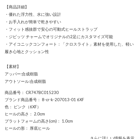
【商品詳細】
・優れた浮力性、水に強い設計
・お手入れが簡単で乾きやすい
・フィット感抜群で安心の可動式ヒールストラップ
・ジビッツ チャームでオリジナルの2足にカスタマイズ可能
・アイコニックコンフォート：「クロスライト」素材を使用した、軽い
履き心地とクッション性
【素材】
アッパー:合成樹脂
アウトソール:合成樹脂
商品番号
： CR747BC015230
ブランド商品番号
： 8-cr-k-207013-01 6XF
色
： ピンク（6XF）
ヒールの高さ
： 2.0cm
プラットフォームの高さ(cm)
： 1.0cm
ヒールの形
： 厚底ヒール
さらに詳しい情報を表示