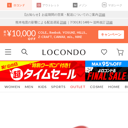
ロコンド
アウトレット
メゾン
マガシーク
【お知らせ】お盆期間の営業・配送についてのご案内
詳細
熊本地震の影響による配送遅延
詳細
｜7/30 (木) 14時〜 送料改訂
詳細
10,000
COLE..
Reebok
YOSUKE
HILLS..
キャンペーン
Z-CRAFT
CAWAII
mis..
NIKE
WOMEN
MEN
KIDS
SPORTS
OUTLET
COSME
HOME
B