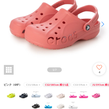
1
/
7
4
ピンク（6XF）
C11/18cm
×
C12/18.5cm
残り1点
C13/19cm
×
J1/19.5cm
残