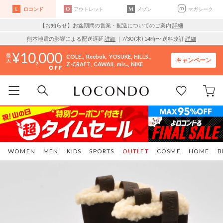
ロコンド
アウトレット
メゾン
マガシーク
【お知らせ】お盆期間の営業・配送についてのご案内
詳細
熊本地震の影響による配送遅延
詳細
｜7/30 (木) 14時〜 送料改訂
詳細
10,000
COLE..
Reebok
YOSUKE
HILLS..
キャンペーン
Z-CRAFT
CAWAII
mis..
NIKE
WOMEN
MEN
KIDS
SPORTS
OUTLET
COSME
HOME
B