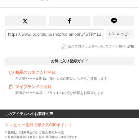
URLをコピー
紹介プログラムを利用してコイン獲得
詳細
お気に入り登録ガイド
商品
のお気に入り登録
再入荷やセール開始、残り１点の時にいち早くご連絡します
マイブランド
の登録
新商品やセール等、ブランドのお得な情報をお送りします
このアイテムへのお客様の声
レビュー投稿で最大
2,000
ポイント
※投稿は（対象商品の）ご購入者のみ可能
※投稿可能期間は商品出荷48時間後から30日間です