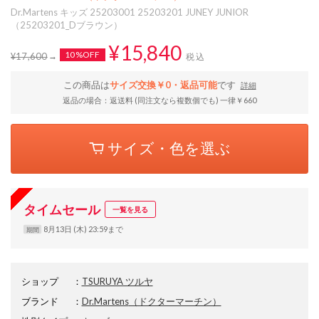
Dr.Martens キッズ 25203001 25203201 JUNEY JUNIOR
（25203201_Dブラウン）
¥15,840
10%OFF
¥17,600
税込
この商品は
サイズ交換￥0・返品可能
です
詳細
返品の場合：返送料 (同注文なら複数個でも) 一律￥660
サイズ・色を選ぶ
タイムセール
一覧を見る
8月13日 (木) 23:59まで
期間
ショップ
：
TSURUYA ツルヤ
ブランド
：
Dr.Martens
（ドクターマーチン）