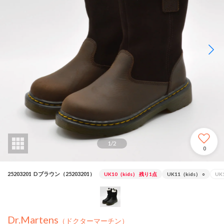
1
/
2
0
25203201_Dブラウン（25203201）
UK10（kids）
残り1点
UK11（kids）
○
UK
Dr.Martens
（ドクターマーチン）