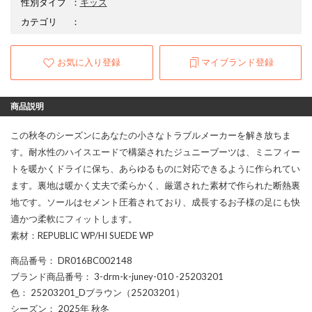
性別タイプ
：
キッズ
カテゴリ
：
お気に入り登録
マイブランド登録
商品説明
この秋冬のシーズンにあなたの小さなトラブルメーカーを解き放ちま
す。耐水性のハイスエードで構築されたジュニーブーツは、ミニフィー
トを暖かくドライに保ち、あらゆるものに対応できるように作られてい
ます。裏地は暖かく丈夫で柔らかく、厳選された素材で作られた断熱裏
地です。ソールはセメント圧着されており、成長するお子様の足にも快
適かつ柔軟にフィットします。
素材：REPUBLIC WP/HI SUEDE WP
商品番号
： DR016BC002148
ブランド商品番号
： 3-drm-k-juney-010 -25203201
色
： 25203201_Dブラウン（25203201）
シーズン
： 2025年 秋冬