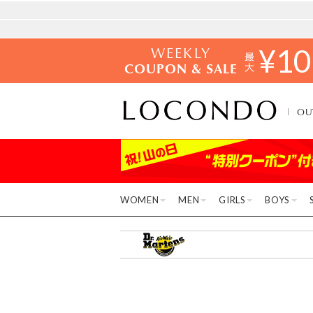
WEEKLY
¥
10
COUPON & SALE
OU
WOMEN
MEN
GIRLS
BOYS