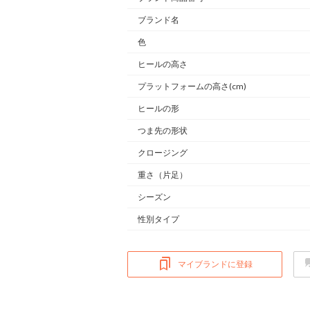
ブランド名
色
ヒールの高さ
プラットフォームの高さ(cm)
ヒールの形
つま先の形状
クロージング
重さ
（片足）
シーズン
性別タイプ
マイブランドに登録