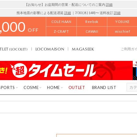
【お知らせ】お盆期間の営業・配送についてのご案内
詳細
熊本地震の影響による配送遅延
詳細
｜7/30 (木) 14時〜 送料改訂
詳細
,000
COLE HAAN
Reebok
YOSUKE
OFF
Z-CRAFT
CAWAII
mischief
TLET
LOCOMAISON
MAGASEEK
(LOCOLET)
ご利用ガ
SPORTS
COSME
HOME
OUTLET
BRAND LIST