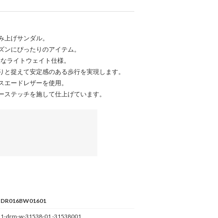
み上げサンダル。
ズンにぴったりのアイテム。
軽量なライトウェイト仕様。
りと捉えて安定感のある歩行を実現します。
スエードレザーを使用。
ーステッチを施して仕上げています。
DR016BW01601
1-drm-w-31538-01 -31538001