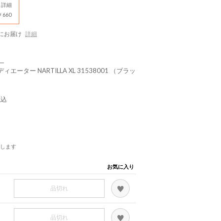
詳細
660
にお届け
詳細
）
ーター NARTILLA XL 31538001 （ブラッ
税込
します
お気に入り
品切れ
品切れ