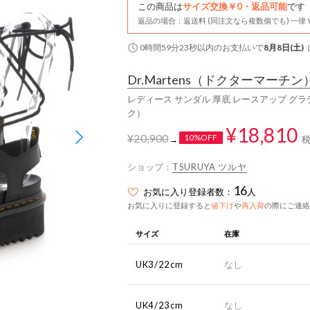
この商品は
サイズ交換￥0・返品可能
です
返品の場合：返送料 (同注文なら複数個でも) 一律￥
0時間59分22秒
以内
のお支払いで
8月8日(土)
Dr.Martens
（ドクターマーチン
レディース サンダル 厚底 レースアップ グラディエ
ク）
¥18,810
¥20,900
10%OFF
→
ショップ：
TSURUYA ツルヤ
16
お気に入り登録者数：
人
お気に入りに登録すると
値下げ
や
再入荷
の際にご連絡
サイズ
在庫
UK3/22cm
なし
UK4/23cm
なし