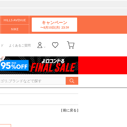
HILLS AVENUE
キャンペーン
8月10日(月)
NIKE
イド
よくあるご質問
[ 前に戻る ]