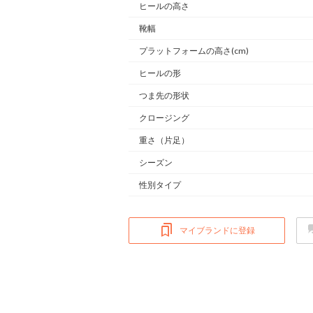
ヒールの高さ
靴幅
プラットフォームの高さ(cm)
ヒールの形
つま先の形状
クロージング
重さ
（片足）
シーズン
性別タイプ
マイブランドに登録