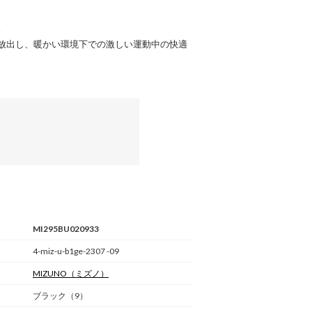
。
放出し、暖かい環境下での激しい運動中の快適
MI295BU020933
4-miz-u-b1ge-2307 -09
MIZUNO
（ミズノ）
ブラック（9）