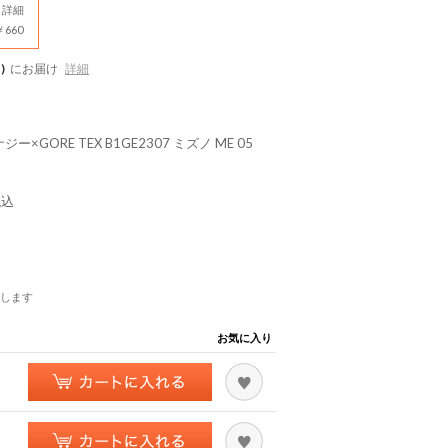
詳細
660
)
にお届け
詳細
ORE TEX B1GE2307 ミズノ ME 05
税込
します
お気に入り