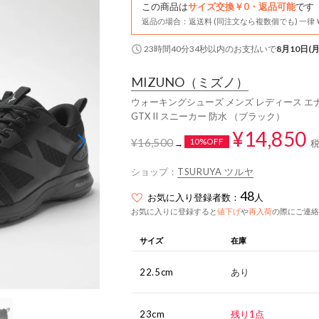
この商品は
サイズ交換￥0・返品可能
です
返品の場合：返送料 (同注文なら複数個でも) 一律￥
23時間40分33秒
以内
のお支払いで
8月10日(月
MIZUNO
（ミズノ）
ウォーキングシューズ メンズ レディース エナジー×G
GTX II スニーカー 防水 （ブラック）
¥14,850
¥16,500
10%OFF
→
ショップ：
TSURUYA ツルヤ
48
お気に入り登録者数：
人
お気に入りに登録すると
値下げ
や
再入荷
の際にご連絡
サイズ
在庫
22.5cm
あり
23cm
残り1点