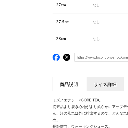
27cm
なし
27.5cm
なし
28cm
なし
商品説明
サイズ詳細
ミズノエナジー×GORE-TEX。
従来品より履き心地がより柔らかにアップデ
ん、汗の蒸気は外に排出するので、どんな気
め。
長距離向けウォーキングシューズ。