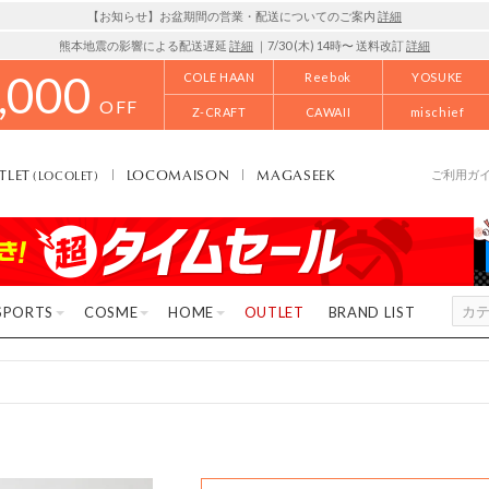
【お知らせ】お盆期間の営業・配送についてのご案内
詳細
熊本地震の影響による配送遅延
詳細
｜7/30 (木) 14時〜 送料改訂
詳細
,000
COLE HAAN
Reebok
YOSUKE
OFF
Z-CRAFT
CAWAII
mischief
TLET
LOCOMAISON
MAGASEEK
(LOCOLET)
ご利用ガ
SPORTS
COSME
HOME
OUTLET
BRAND LIST