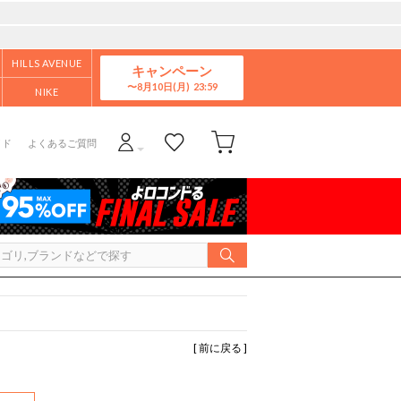
HILLS AVENUE
キャンペーン
8月10日(月)
NIKE
イド
よくあるご質問
[ 前に戻る ]