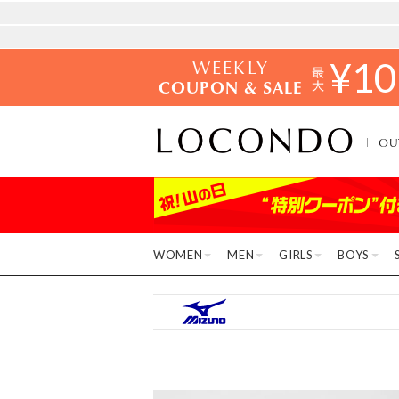
WEEKLY
¥
10
COUPON & SALE
OU
WOMEN
MEN
GIRLS
BOYS