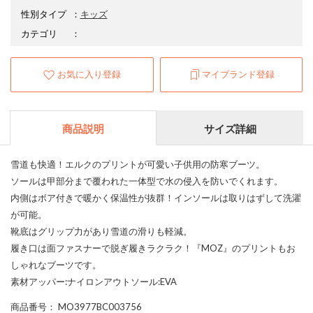
性別タイプ
：
キッズ
カテゴリ
：
お気に入り登録
マイブランド登録
商品説明
サイズ詳細
雪道も快適！エルクのプリントが可愛い子供用の防寒ブーツ。
ソールは甲部分まで覆われた一体型で水の侵入を防いでくれます。
内側はボア付きで暖かく保温性が抜群！インソールは取りはずして洗濯
が可能。
靴底はグリップ力があり雪道の滑りも軽減。
履き口は面ファスナーで脱ぎ履きラクラク！『MOZ』のプリントもお
しゃれなブーツです。
素材アッパー:ナイロンアウトソール:EVA
商品番号
： MO3977BC003756