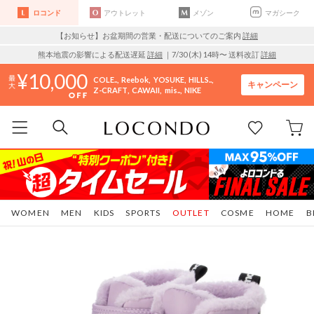
ロコンド
アウトレット
メゾン
マガシーク
【お知らせ】お盆期間の営業・配送についてのご案内
詳細
熊本地震の影響による配送遅延
詳細
｜7/30 (木) 14時〜 送料改訂
詳細
10,000
COLE..
Reebok
YOSUKE
HILLS..
キャンペーン
Z-CRAFT
CAWAII
mis..
NIKE
WOMEN
MEN
KIDS
SPORTS
OUTLET
COSME
HOME
B