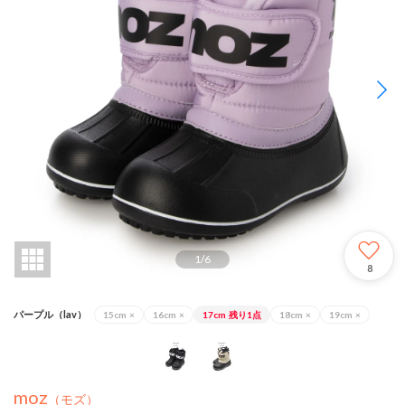
1
/
6
8
パープル（lav）
15cm
×
16cm
×
17cm
残り1点
18cm
×
19cm
×
moz
（モズ）