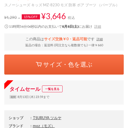
スノーシューズ キッズ MZ-8230 モズ 防寒 ボア ブーツ （パープル）
¥3,646
15%OFF
¥4,290
税込
11時間56分05秒
以内
のお支払いで
8月8日(土)
にお届け
詳細
この商品は
サイズ交換￥0・返品可能
です
詳細
返品の場合：返送料 (同注文なら複数個でも) 一律￥660
サイズ・色を選ぶ
タイムセール
一覧を見る
8月13日 (木) 23:59まで
期間
ショップ
：
TSURUYA ツルヤ
ブランド
：
moz
（モズ）