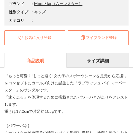
ブランド
：
MoonStar
（ムーンスター）
性別タイプ
：
キッズ
カテゴリ
：
お気に入り登録
マイブランド登録
商品説明
サイズ詳細
『もっと可愛く!もっと速く!女の子のスポーツシーンを足元から応援!』
をコンセプトにガールズ向けに誕生した「ラブラッシュ バイ スーパー
スター」のサンダルです。
「速く走る」を体現するために搭載されたパワーバネが走りをアシスト
します。
重さは17.0cmで片足約105gです。
【パワーバネ】
ムーンスター独自開発の特殊なゴムを靴底に搭載し、地面を踏みこむと