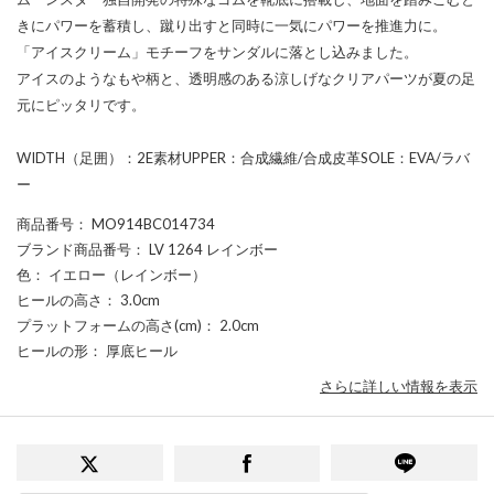
きにパワーを蓄積し、蹴り出すと同時に一気にパワーを推進力に。
「アイスクリーム」モチーフをサンダルに落とし込みました。
アイスのようなもや柄と、透明感のある涼しげなクリアパーツが夏の足
元にピッタリです。
WIDTH（足囲）：2E素材UPPER：合成繊維/合成皮革SOLE：EVA/ラバ
ー
商品番号
： MO914BC014734
ブランド商品番号
： LV 1264 レインボー
色
： イエロー（レインボー）
ヒールの高さ
： 3.0cm
プラットフォームの高さ(cm)
： 2.0cm
ヒールの形
： 厚底ヒール
さらに詳しい情報を表示