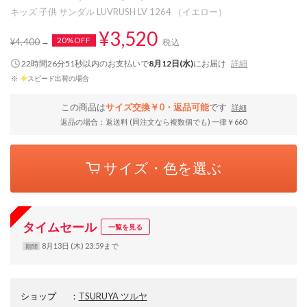
キッズ 子供 サンダル LUVRUSH LV 1264 （イエロー）
¥3,520
20%OFF
¥4,400
税込
22時間26分50秒
以内
のお支払いで
8月12日(水)
にお届け
詳細
※
スピード出荷の場合
この商品は
サイズ交換￥0・返品可能
です
詳細
返品の場合：返送料 (同注文なら複数個でも) 一律￥660
サイズ・色を選ぶ
タイムセール
一覧を見る
8月13日 (木) 23:59まで
期間
ショップ
：
TSURUYA ツルヤ