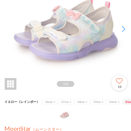
1
/
6
10
イエロー（レインボー）
16cm
×
17cm
×
18cm
×
19cm
×
20cm
×
21
MoonStar
（ムーンスター）