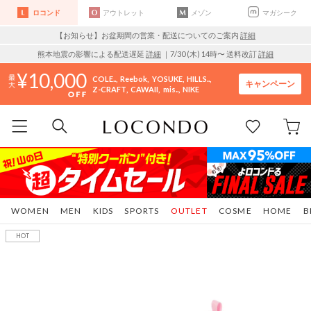
ロコンド
アウトレット
メゾン
マガシーク
【お知らせ】お盆期間の営業・配送についてのご案内
詳細
熊本地震の影響による配送遅延
詳細
｜7/30 (木) 14時〜 送料改訂
詳細
10,000
COLE..
Reebok
YOSUKE
HILLS..
キャンペーン
Z-CRAFT
CAWAII
mis..
NIKE
WOMEN
MEN
KIDS
SPORTS
OUTLET
COSME
HOME
B