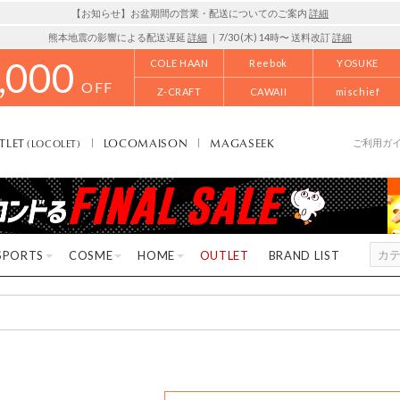
【お知らせ】お盆期間の営業・配送についてのご案内
詳細
熊本地震の影響による配送遅延
詳細
｜7/30 (木) 14時〜 送料改訂
詳細
,000
COLE HAAN
Reebok
YOSUKE
OFF
Z-CRAFT
CAWAII
mischief
TLET
LOCOMAISON
MAGASEEK
(LOCOLET)
ご利用ガ
SPORTS
COSME
HOME
OUTLET
BRAND LIST