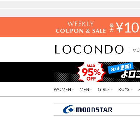
WEEKLY
¥
10
COUPON & SALE
OU
WOMEN
MEN
GIRLS
BOYS