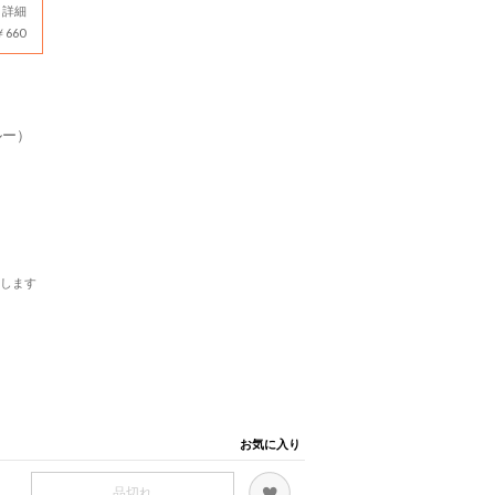
詳細
660
ルー）
します
お気に入り
品切れ