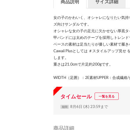
商品説明
サイズ詳細
女の子のかわいく、オシャレになりたい気持
ズ向けサンダルです。
オシャレな女の子の足元に欠かせない厚底タ
甲バンドには太めのテープを採用しトレンド
ベースの素材は足当たりが優しい素材で履き
Cawaii Plusとしては ＃スタイルアッ
します。
重さは21.0cmで片足約200gです。
WIDTH（足囲）：2E素材UPPER：合成繊維/
タイムセール
一覧を見る
8月6日 (木) 23:59まで
期間
商品詳細