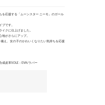
ちを応援する「ムーンスター ニーモ」のガール
イプです。
ライクに仕上げました。
心地がさらにアップ。
プ見せ を備え、女の子のかわいくなりたい気持ちを応援
合成皮革SOLE：EVA/ラバー