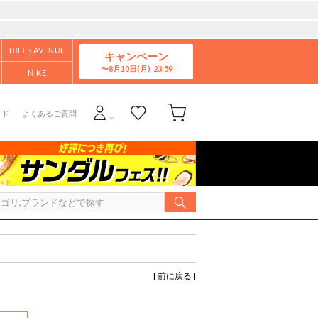
HILLS AVENUE
キャンペーン
8月10日(月)
NIKE
イド
よくあるご質問
[ 前に戻る ]