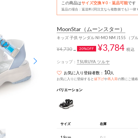
この商品は
サイズ交換￥0・返品可能
です
返品の場合：返送料 (同注文なら複数個でも) 一律￥
MoonStar
（ムーンスター）
キッズ 子供 サンダル NI-MO NM J155 （ブ
¥3,784
¥4,730
20%OFF
税込
→
ショップ：
TSURUYA ツルヤ
10
お気に入り登録者数：
人
お気に入りに登録すると
値下げ
や
再入荷
の際にご連絡
バリエーション
サイズ
在庫
19cm
なし