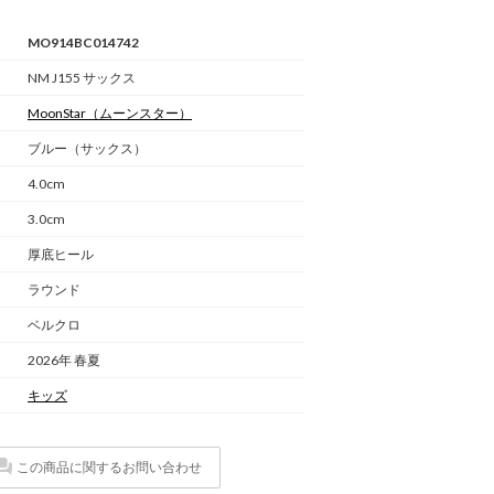
MO914BC014742
NM J155 サックス
MoonStar
（ムーンスター）
ブルー（サックス）
4.0cm
3.0cm
厚底ヒール
ラウンド
ベルクロ
2026年 春夏
キッズ
この商品に関するお問い合わせ