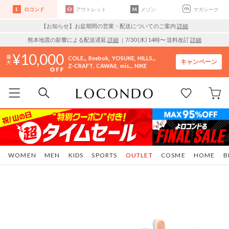
ロコンド
アウトレット
メゾン
マガシーク
【お知らせ】お盆期間の営業・配送についてのご案内
詳細
熊本地震の影響による配送遅延
詳細
｜7/30 (木) 14時〜 送料改訂
詳細
10,000
COLE..
Reebok
YOSUKE
HILLS..
キャンペーン
Z-CRAFT
CAWAII
mis..
NIKE
WOMEN
MEN
KIDS
SPORTS
OUTLET
COSME
HOME
B