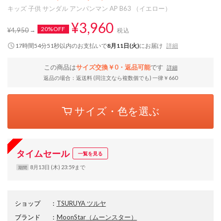
キッズ 子供 サンダル アンパンマン AP B63 （イエロー）
¥3,960
20%OFF
¥4,950
税込
17時間54分50秒
以内
のお支払いで
8月11日(火)
にお届け
詳細
この商品は
サイズ交換￥0・返品可能
です
詳細
返品の場合：返送料 (同注文なら複数個でも) 一律￥660
サイズ・色を選ぶ
タイムセール
一覧を見る
8月13日 (木) 23:59まで
期間
ショップ
：
TSURUYA ツルヤ
ブランド
：
MoonStar
（ムーンスター）