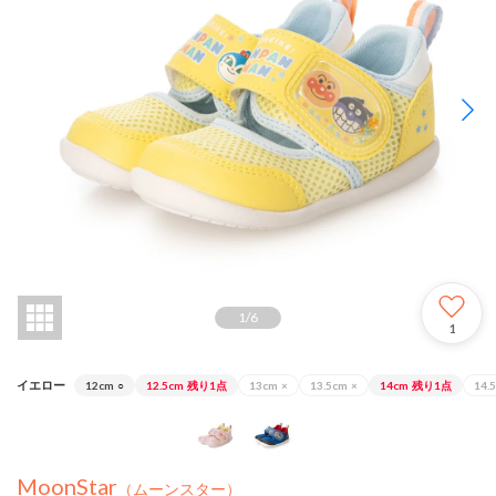
1
/
6
1
イエロー
12cm
○
12.5cm
残り1点
13cm
×
13.5cm
×
14cm
残り1点
14.
MoonStar
（ムーンスター）