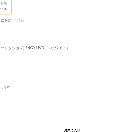
詳細
660
にお届け
詳細
ジークッション) SNGY UV01 （ホワイト）
します
お気に入り