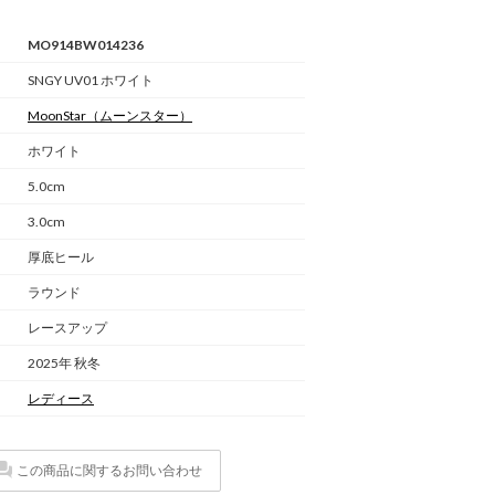
MO914BW014236
SNGY UV01 ホワイト
MoonStar
（ムーンスター）
ホワイト
5.0cm
3.0cm
厚底ヒール
ラウンド
レースアップ
2025年 秋冬
レディース
この商品に関するお問い合わせ