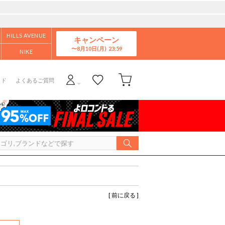
HILLS AVENUE
キャンペーン
8月10日(月)
NIKE
イド
よくあるご質問
[ 前に戻る ]