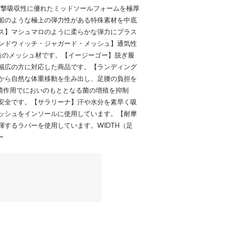
衝撃吸収性に優れたミッドソールフォームを極厚
船のような極上の弾力性がある特殊素材を中底
ス】マシュマロのように柔らかな弾力にプラス
ンドウィッチ・ジャガード・メッシュ】通気性
造のメッシュ材です。【イージーゴー】脱ぎ履
幅広の方に対応した商品です。【ランディング
から自然な体重移動を生み出し、足腰の負担を
抗菌作用でにおいのもととなる菌の増殖を抑制
安全です。【サラリーナ】汗や水分を素早く吸
ッシュをインソールに使用しています。【耐摩
するラバーを使用しています。WIDTH（足
ー