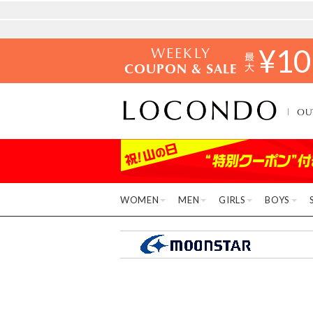
WEEKLY
¥
10
COUPON & SALE
OU
WOMEN
MEN
GIRLS
BOYS