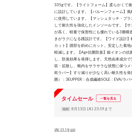
335gです。【ライトフォーム】柔らかくて
に設計しています。【バルーンフォーム】風
に使用しています。【マッシュタッチ・プラ
して耐久性を強化したインソールです。【サ
が高く、軽量で保形性にも優れている3層構
きがラクになる踵設計です。【ワイド設計】
カット】踵部を斜めにカット。安定した着地
軽減します。【Ag+抗菌防臭】銀イオンの
し、防臭効果を発揮します。天然由来成分で
収・拡散し、靴内をサラサラな状態に保つメ
耗ラバー】すり減りが少なく高い耐久性を発揮
囲）：3EUPPER：合成繊維SOLE：EVA/ラバ
タイムセール
一覧を見る
8月13日 (木) 23:59まで
期間
商品詳細