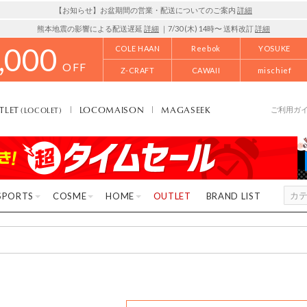
【お知らせ】お盆期間の営業・配送についてのご案内
詳細
熊本地震の影響による配送遅延
詳細
｜7/30 (木) 14時〜 送料改訂
詳細
,000
COLE HAAN
Reebok
YOSUKE
OFF
Z-CRAFT
CAWAII
mischief
TLET
LOCOMAISON
MAGASEEK
(LOCOLET)
ご利用ガ
SPORTS
COSME
HOME
OUTLET
BRAND LIST