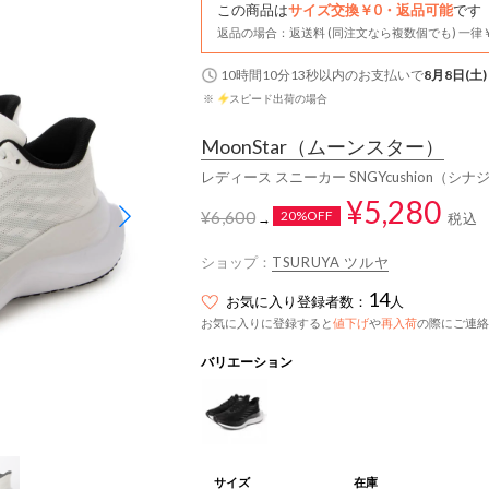
この商品は
サイズ交換￥0・返品可能
です
返品の場合：返送料 (同注文なら複数個でも) 一律￥
10時間10分12秒
以内
のお支払いで
8月8日(土)
※
スピード出荷の場合
MoonStar
（ムーンスター）
レディース スニーカー SNGYcushion（シナ
¥5,280
¥6,600
20%OFF
税込
→
ショップ：
TSURUYA ツルヤ
14
お気に入り登録者数：
人
お気に入りに登録すると
値下げ
や
再入荷
の際にご連絡
バリエーション
サイズ
在庫