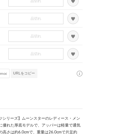
品切れ
品切れ
品切れ
品切れ
URLをコピー
）極アツシリーズ】ムーンスターのレディース・メン
に優れた厚底モデルで、アッパーは軽量で通気
さは約6.0cmで、重量は26.0cmで片足約