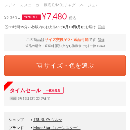
レディース スニーカー 厚底 B/M01チャグ （ベージュ）
¥7,480
20%OFF
¥9,350
税込
11時間15分27秒
以内
のお支払いで
8月10日(月)
にお届け
詳細
この商品は
サイズ交換￥0・返品可能
です
詳細
返品の場合：返送料 (同注文なら複数個でも) 一律￥660
サイズ・色を選ぶ
タイムセール
一覧を見る
8月13日 (木) 23:59まで
期間
ショップ
：
TSURUYA ツルヤ
ブランド
：
MoonStar
（ムーンスター）