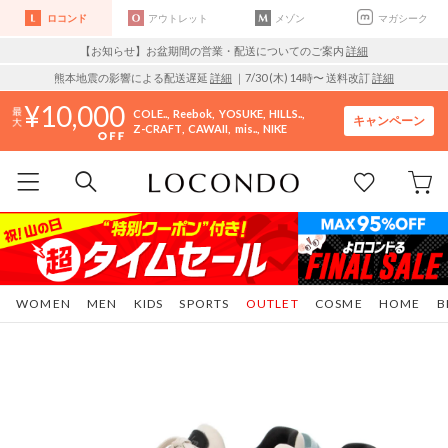
ロコンド
アウトレット
メゾン
マガシーク
【お知らせ】お盆期間の営業・配送についてのご案内
詳細
熊本地震の影響による配送遅延
詳細
｜7/30 (木) 14時〜 送料改訂
詳細
10,000
COLE..
Reebok
YOSUKE
HILLS..
キャンペーン
Z-CRAFT
CAWAII
mis..
NIKE
WOMEN
MEN
KIDS
SPORTS
OUTLET
COSME
HOME
B