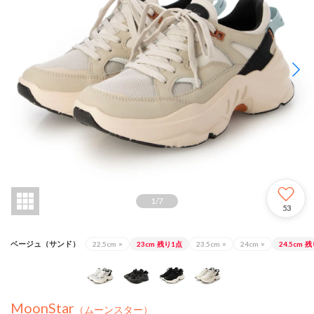
1
/
7
53
ベージュ（サンド）
22.5cm
×
23cm
残り1点
23.5cm
×
24cm
×
24.5cm
残
MoonStar
（ムーンスター）