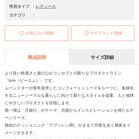
性別タイプ
：
レディース
カテゴリ
：
お気に入り登録
マイブランド登録
商品説明
サイズ詳細
より良い快適さと遊び心がコンセプトの新たなプロダクトライン
「b/m（ビーエム）」です。
ムーンスターが長年追求したコンフォートシューズをルーツに、多様化
するニューノーマルな暮らしに向けて新たなスタイルを提案、人と地球
にやさしいプロダクトを目指します。
第一弾は「月旅行」がテーマ、月面からインスピレーションを得たルナ
ーシリーズ。
独自のクッショニング「アブソレン(R)」がまるで月面を歩く感覚をイ
メージさせます。