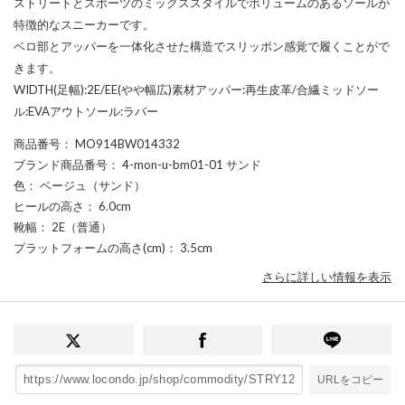
ストリートとスポーツのミックススタイルでボリュームのあるソールが
特徴的なスニーカーです。
ベロ部とアッパーを一体化させた構造でスリッポン感覚で履くことがで
きます。
WIDTH(足幅):2E/EE(やや幅広)素材アッパー:再生皮革/合繊ミッドソー
ル:EVAアウトソール:ラバー
商品番号
： MO914BW014332
ブランド商品番号
： 4-mon-u-bm01-01 サンド
色
： ベージュ（サンド）
ヒールの高さ
： 6.0cm
靴幅
： 2E（普通）
プラットフォームの高さ(cm)
： 3.5cm
さらに詳しい情報を表示
URLをコピー