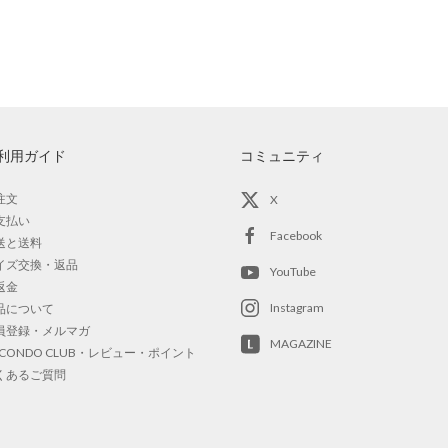
利用ガイド
コミュニティ
注文
X
支払い
Facebook
送と送料
イズ交換・返品
YouTube
返金
Instagram
品について
員登録・メルマガ
MAGAZINE
OCONDO CLUB・レビュー・ポイント
くあるご質問