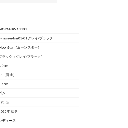
MO914BW13303
4-mon-u-bm01-01 グレイ/ブラック
MoonStar
（ムーンスター）
ブラック（グレイ/ブラック）
6.0cm
2E（普通）
3.5cm
ゴム
295.0g
2025年 秋冬
レディース