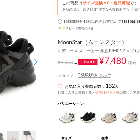
この商品は
サイズ交換￥0・返品可能
です
返品の場合：返送料 (同注文なら複数個でも) 一律￥
19時間58分18秒
以内
のお支払いで
8月10日(月
※
スピード出荷の場合
MoonStar
（ムーンスター）
レディース スニーカー 厚底 B/M01チャグ (
¥7,480
¥9,350
20%OFF
税込
→
ショップ：
TSURUYA ツルヤ
132
お気に入り登録者数：
人
お気に入りに登録すると
値下げ
や
再入荷
の際にご連絡
バリエーション
サイズ
在庫