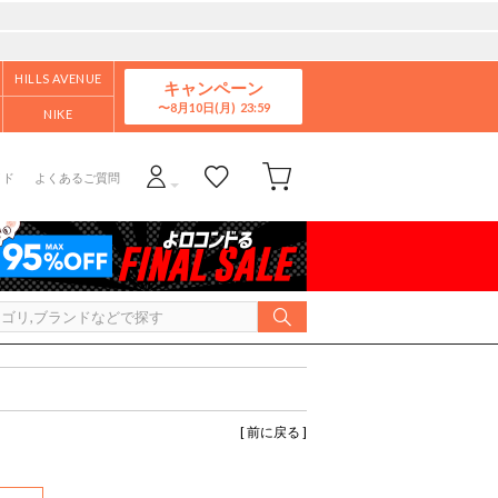
HILLS AVENUE
キャンペーン
8月10日(月)
NIKE
イド
よくあるご質問
[ 前に戻る ]