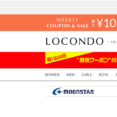
WEEKLY
¥
10
COUPON & SALE
OU
WOMEN
MEN
GIRLS
BOYS