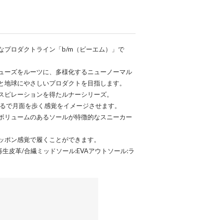
なプロダクトライン「b/m（ビーエム）」で
ューズをルーツに、多様化するニューノーマル
と地球にやさしいプロダクトを目指します。
スピレーションを得たルナーシリーズ。
まるで月面を歩く感覚をイメージさせます。
ボリュームのあるソールが特徴的なスニーカー
ッポン感覚で履くことができます。
ー:再生皮革/合繊ミッドソール:EVAアウトソール:ラ