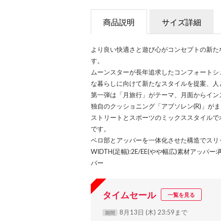
商品説明
サイズ詳細
より良い快適さと遊び心がコンセプトの新た
す。
ムーンスターが長年追求したコンフォートシ
な暮らしに向けて新たなスタイルを提案、人
第一弾は「月旅行」がテーマ、月面からイン
独自のクッショニング「アブソレン(R)」が
ストリートとスポーツのミックススタイルで
です。
ベロ部とアッパーを一体化させた構造でスリ
WIDTH(足幅):2E/EE(やや幅広)素材アッパ
バー
タイムセール
一覧を見る
8月13日 (木) 23:59まで
期間