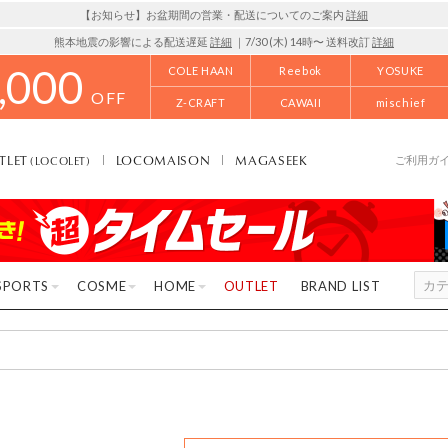
【お知らせ】お盆期間の営業・配送についてのご案内
詳細
熊本地震の影響による配送遅延
詳細
｜7/30 (木) 14時〜 送料改訂
詳細
,000
COLE HAAN
Reebok
YOSUKE
OFF
Z-CRAFT
CAWAII
mischief
TLET
LOCOMAISON
MAGASEEK
(LOCOLET)
ご利用ガ
SPORTS
COSME
HOME
OUTLET
BRAND LIST