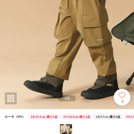
1
/
8
3
カーキ（KH）
26/15.5cm
残り1点
27/16.5cm
残り1点
28/17cm
残り3点
29/1