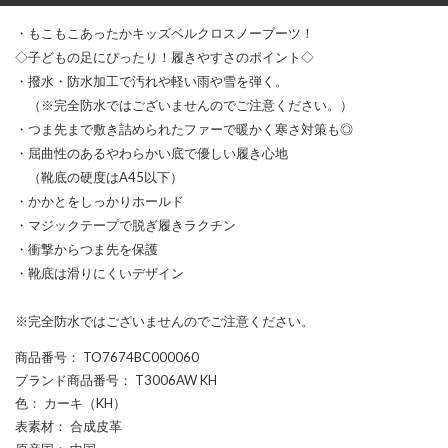
・もこもこあったかキッズベルクロスノーブーツ！
◇子どもの足にぴったり！履きやすさのポイント◇
・撥水・防水加工で汚れや軽い雨や雪を弾く。
（※完全防水ではございませんのでご注意ください。）
・つま先まで敷き詰められたファーで暖かく寒さ対策も◎
・屈曲性のあるやわらかい底で優しい履き心地
（靴底の硬度はA45以下）
・かかとをしっかりホールド
・マジックテープで脱ぎ履きラクチン
・衝撃からつま先を保護
・靴底は滑りにくいデザイン
※完全防水ではございませんのでご注意ください。
商品番号
： TO7674BC000060
ブランド商品番号
： T3006AW KH
色
： カーキ（KH）
表素材
： 合成皮革