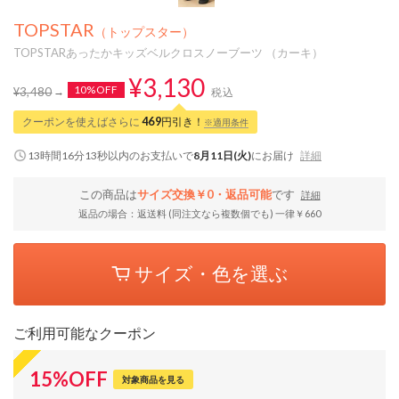
TOPSTAR
（トップスター）
TOPSTARあったかキッズベルクロスノーブーツ （カーキ）
¥3,130
10%OFF
¥3,480
税込
クーポンを使えばさらに
469
円引き！
※適用条件
13時間16分12秒
以内
のお支払いで
8月11日(火)
にお届け
詳細
この商品は
サイズ交換￥0・返品可能
です
詳細
返品の場合：返送料 (同注文なら複数個でも) 一律￥660
サイズ・色を選ぶ
ご利用可能なクーポン
15
%
OFF
対象商品を見る