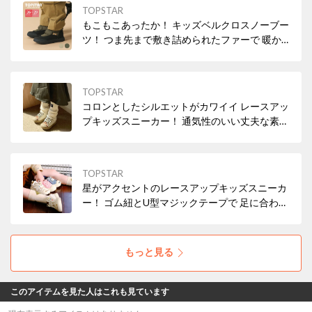
TOPSTAR
もこもこあったか！ キッズベルクロスノーブー
ツ！ つま先まで敷き詰められたファーで 暖か
く寒さ対策も◎
TOPSTAR
コロンとしたシルエットがカワイイ レースアッ
プキッズスニーカー！ 通気性のいい丈夫な素材
で色移りしにくい◎ 靴底は滑りにくいデザイン
なのも嬉しい！
TOPSTAR
星がアクセントのレースアップキッズスニーカ
ー！ ゴム紐とU型マジックテープで 足に合わせ
て自由に調整！ かかとをしっかりホールドしま
す。
もっと見る
このアイテムを見た人はこれも見ています