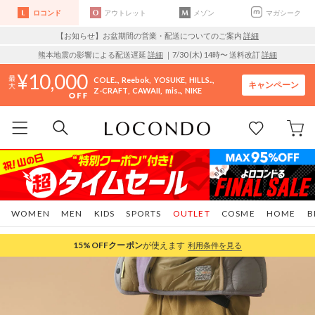
ロコンド
アウトレット
メゾン
マガシーク
【お知らせ】お盆期間の営業・配送についてのご案内
詳細
熊本地震の影響による配送遅延
詳細
｜7/30 (木) 14時〜 送料改訂
詳細
10,000
COLE..
Reebok
YOSUKE
HILLS..
キャンペーン
Z-CRAFT
CAWAII
mis..
NIKE
WOMEN
MEN
KIDS
SPORTS
OUTLET
COSME
HOME
B
15%OFF
クーポン
が使えます
利用条件を見る