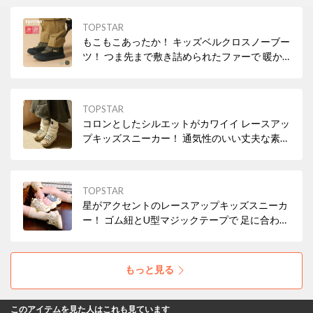
TOPSTAR
もこもこあったか！ キッズベルクロスノーブー
ツ！ つま先まで敷き詰められたファーで 暖か
く寒さ対策も◎
TOPSTAR
コロンとしたシルエットがカワイイ レースアッ
プキッズスニーカー！ 通気性のいい丈夫な素材
で色移りしにくい◎ 靴底は滑りにくいデザイン
なのも嬉しい！
TOPSTAR
星がアクセントのレースアップキッズスニーカ
ー！ ゴム紐とU型マジックテープで 足に合わせ
て自由に調整！ かかとをしっかりホールドしま
す。
もっと見る
このアイテムを見た人はこれも見ています