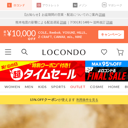
ロコンド
アウトレット
メゾン
マガシーク
【お知らせ】お盆期間の営業・配送についてのご案内
詳細
熊本地震の影響による配送遅延
詳細
｜7/30 (木) 14時〜 送料改訂
詳細
10,000
COLE..
Reebok
YOSUKE
HILLS..
キャンペーン
Z-CRAFT
CAWAII
mis..
NIKE
WOMEN
MEN
KIDS
SPORTS
OUTLET
COSME
HOME
B
15%OFF
クーポン
が使えます
利用条件を見る