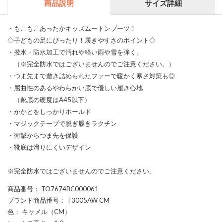
商品説明
サイズ詳細
・もこもこあったかキッズムートンブーツ！
◇子どもの足にぴったり！履きやすさのポイント◇
・撥水・防水加工で汚れや軽い雨や雪を弾く。
（※完全防水ではございませんのでご注意ください。）
・つま先まで敷き詰められたファーで暖かく寒さ対策も◎
・屈曲性のあるやわらかい底で優しい履き心地
（靴底の硬度はA45以下）
・かかとをしっかりホールド
・マジックテープで脱ぎ履きラクチン
・衝撃からつま先を保護
・靴底は滑りにくいデザイン
※完全防水ではございませんのでご注意ください。
商品番号
： TO7674BC000061
ブランド商品番号
： T3005AW CM
色
： キャメル（CM）