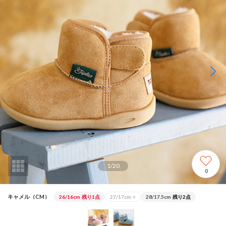
1
/
20
0
キャメル（CM）
26/16cm
残り1点
27/17cm
×
28/17.5cm
残り2点