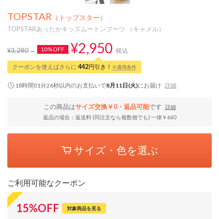
TOPSTAR
（トップスター）
TOPSTARあったかキッズムートンブーツ （キャメル）
¥2,950
10%OFF
¥3,280
税込
クーポンを使えばさらに
442
円引き！
※適用条件
18時間01分25秒
以内
のお支払いで
8月11日(火)
にお届け
詳細
この商品は
サイズ交換￥0・返品可能
です
詳細
返品の場合：返送料 (同注文なら複数個でも) 一律￥660
サイズ・色を選ぶ
ご利用可能なクーポン
15
%
OFF
対象商品を見る