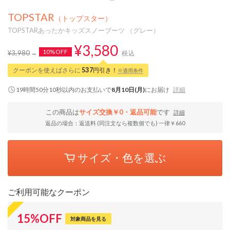
TOPSTAR
（トップスター）
TOPSTARあったかキッズスノーブーツ （グレー）
¥3,580
10%OFF
¥3,980
税込
クーポンを使えばさらに
537
円引き！
※適用条件
19時間50分10秒
以内
のお支払いで
8月10日(月)
にお届け
詳細
この商品は
サイズ交換￥0・返品可能
です
詳細
返品の場合：返送料 (同注文なら複数個でも) 一律￥660
サイズ・色を選ぶ
ご利用可能なクーポン
15
%
OFF
対象商品を見る