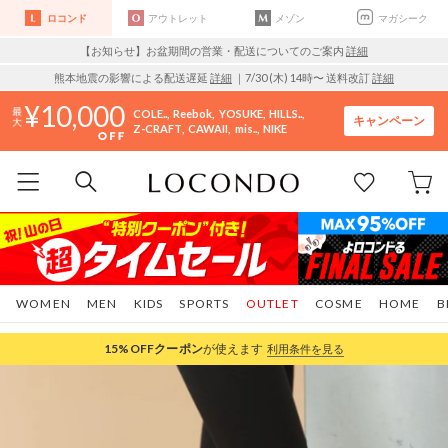
ロコンド
アウトレット
メゾン
マガシーク
【お知らせ】お盆期間の営業・配送についてのご案内
詳細
熊本地震の影響による配送遅延
詳細
｜7/30 (木) 14時〜 送料改訂
詳細
10,000
COLE..
Reebok
YOSUKE
HILLS..
キャンペーン
Z-CRAFT
CAWAII
mis..
NIKE
WOMEN
MEN
KIDS
SPORTS
OUTLET
COSME
HOME
B
15%OFF
クーポン
が使えます
利用条件を見る