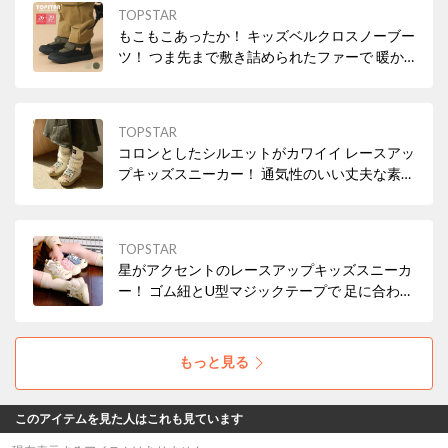
TOPSTAR
もこもこあったか！ キッズベルクロスノーブー
ツ！ つま先まで敷き詰められたファーで 暖か
く寒さ対策も◎
TOPSTAR
コロンとしたシルエットがカワイイ レースアッ
プキッズスニーカー！ 通気性のいい丈夫な素材
で色移りしにくい◎ 靴底は滑りにくいデザイン
なのも嬉しい！
TOPSTAR
星がアクセントのレースアップキッズスニーカ
ー！ ゴム紐とU型マジックテープで 足に合わせ
て自由に調整！ かかとをしっかりホールドしま
す。
もっと見る
このアイテムを見た人はこれも見ています