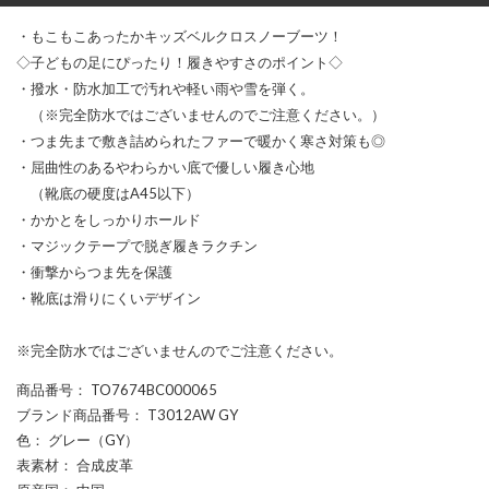
・もこもこあったかキッズベルクロスノーブーツ！
◇子どもの足にぴったり！履きやすさのポイント◇
・撥水・防水加工で汚れや軽い雨や雪を弾く。
（※完全防水ではございませんのでご注意ください。）
・つま先まで敷き詰められたファーで暖かく寒さ対策も◎
・屈曲性のあるやわらかい底で優しい履き心地
（靴底の硬度はA45以下）
・かかとをしっかりホールド
・マジックテープで脱ぎ履きラクチン
・衝撃からつま先を保護
・靴底は滑りにくいデザイン
※完全防水ではございませんのでご注意ください。
商品番号
： TO7674BC000065
ブランド商品番号
： T3012AW GY
色
： グレー（GY）
表素材
： 合成皮革