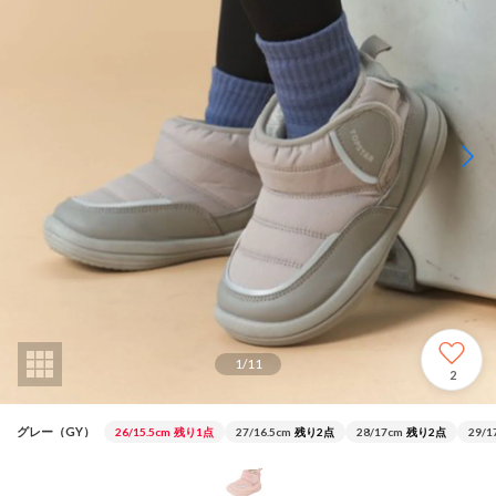
1
/
11
2
グレー（GY）
26/15.5cm
残り1点
27/16.5cm
残り2点
28/17cm
残り2点
29/1