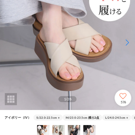
1
/
28
576
アイボリー（IV）
S/22.0-22.5cm
○
M/23.0-23.5cm
残り2点
L/24.0-24.5cm
○