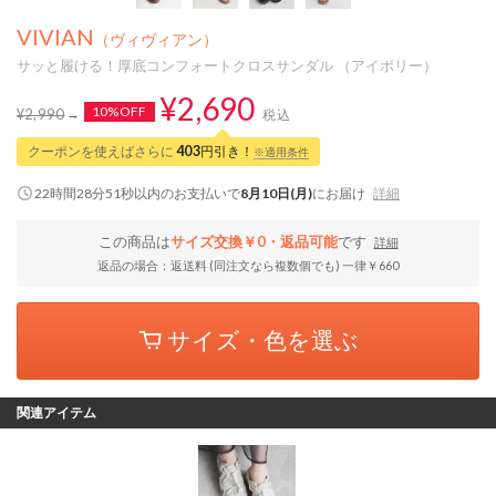
VIVIAN
（ヴィヴィアン）
サッと履ける！厚底コンフォートクロスサンダル （アイボリー）
¥2,690
10%OFF
¥2,990
税込
クーポンを使えばさらに
403
円引き！
※適用条件
22時間28分50秒
以内
のお支払いで
8月10日(月)
にお届け
詳細
この商品は
サイズ交換￥0・返品可能
です
詳細
返品の場合：返送料 (同注文なら複数個でも) 一律￥660
サイズ・色を選ぶ
関連アイテム