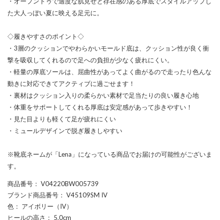
・オープントゥで適度な肌見せと存在感のある厚底でスタイルアップし
た大人っぽい夏に映える足元に。
◇履きやすさのポイント◇
・3層のクッションでやわらかいモールド底は、クッション性が良く衝
撃を吸収してくれるので足への負担が少なく疲れにくい。
・軽量の厚底ソールは、屈曲性があってよく曲がるので走ったり色んな
動きに対応できてアクティブに過ごせます！
・裏材はクッション入りの柔らかい素材で足当たりの良い履き心地
・体重をサポートしてくれる厚底は安定感があって歩きやすい！
・見た目よりも軽くて足が疲れにくい
・ミュールデザインで脱ぎ履きしやすい
※靴底ネームが「Lena」になっている商品でお届けの可能性がございま
す。
商品番号
： V04220BW005739
ブランド商品番号
： V45109SM IV
色
： アイボリー（IV）
ヒールの高さ
： 5.0cm