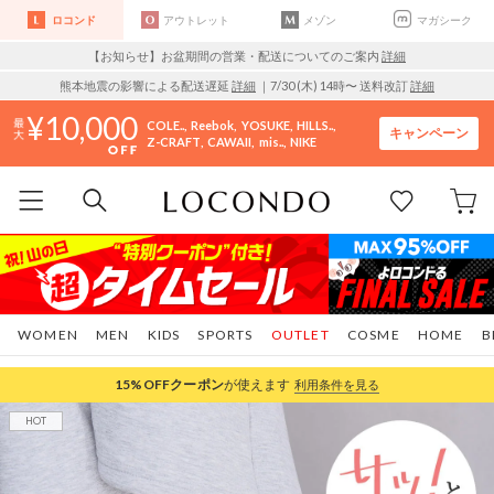
ロコンド
アウトレット
メゾン
マガシーク
【お知らせ】お盆期間の営業・配送についてのご案内
詳細
熊本地震の影響による配送遅延
詳細
｜7/30 (木) 14時〜 送料改訂
詳細
10,000
COLE..
Reebok
YOSUKE
HILLS..
キャンペーン
Z-CRAFT
CAWAII
mis..
NIKE
WOMEN
MEN
KIDS
SPORTS
OUTLET
COSME
HOME
B
15%OFF
クーポン
が使えます
利用条件を見る