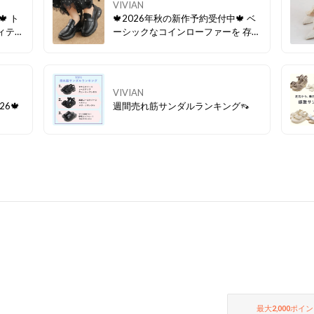
VIVIAN
 ト
🍁2026年秋の新作予約受付中🍁 ベ
ィテー
ーシックなコインローファーを 存在
 デニ
感のあるエアー底で盛れる＆映える
ら ス
アイテムに✨ どことなくレトロな雰
ーデに
囲気が漂うフォルムは、 マニッシュ
のある
コーデにはもちろん、 トレンドのス
VIVIAN
ポーツミックススタイルや 韓国コー
26🍁
週間売れ筋サンダルランキング👡
デとの相性も◎
最大
2,000
ポイン