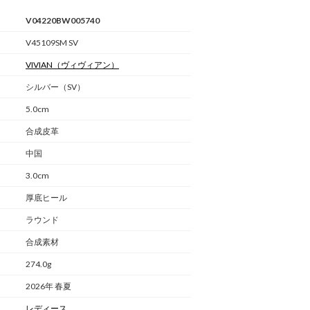
V04220BW005740
V45109SM SV
VIVIAN
（ヴィヴィアン）
シルバー（SV）
5.0cm
合成皮革
中国
3.0cm
厚底ヒール
ラウンド
合成素材
274.0g
2026年 春夏
レディース