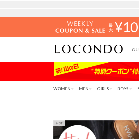
WEEKLY
¥
10
COUPON & SALE
OU
WOMEN
MEN
GIRLS
BOYS