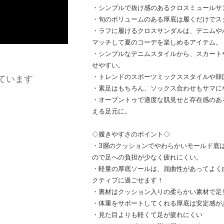
・シンプルで抜け感のあるクロスミュールサ
・旬のボリュームのある厚底は履くだけでス
・ラフに履けるクロスサンダルは、デニムや
マッチして夏のコーデを楽しめるアイテム。
・シンプルなデニムスタイルから、スカート
せやすい。
・トレンドのスポーツミックススタイルや韓
ています
・素足はもちろん、ソックス合わせもサマに
・オープントゥで適度な肌見せと存在感のあ
える足元に。
◇履きやすさのポイント◇
・3層のクッションでやわらかいモールド底
ので足への負担が少なく疲れにくい。
・軽量の厚底ソールは、屈曲性があってよく
クティブに過ごせます！
・裏材はクッション入りの柔らかい素材で足
・体重をサポートしてくれる厚底は安定感が
・見た目よりも軽くて足が疲れにくい