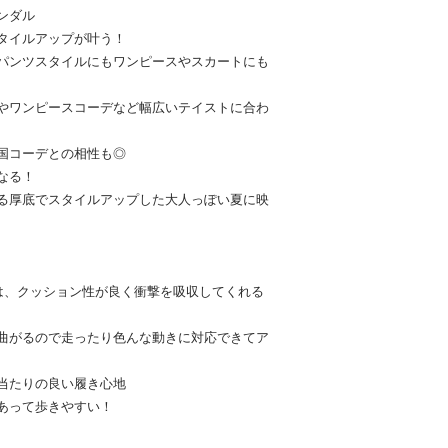
ンダル
タイルアップが叶う！
パンツスタイルにもワンピースやスカートにも
やワンピースコーデなど幅広いテイストに合わ
国コーデとの相性も◎
なる！
る厚底でスタイルアップした大人っぽい夏に映
は、クッション性が良く衝撃を吸収してくれる
曲がるので走ったり色んな動きに対応できてア
当たりの良い履き心地
あって歩きやすい！