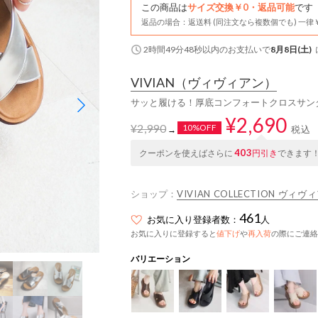
この商品は
サイズ交換￥0・返品可能
です
返品の場合：返送料 (同注文なら複数個でも) 一律￥
2時間49分47秒
以内
のお支払いで
8月8日(土)
VIVIAN
（ヴィヴィアン）
サッと履ける！厚底コンフォートクロスサン
¥2,690
¥2,990
10%OFF
税込
→
403
クーポンを使えばさらに
円引き
できます
ショップ：
VIVIAN COLLECTION ヴィヴ
461
お気に入り登録者数：
人
お気に入りに登録すると
値下げ
や
再入荷
の際にご連絡
バリエーション