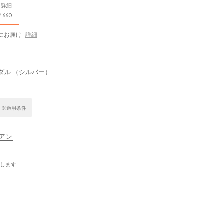
詳細
660
にお届け
詳細
ダル （シルバー）
！
※適用条件
ィアン
します