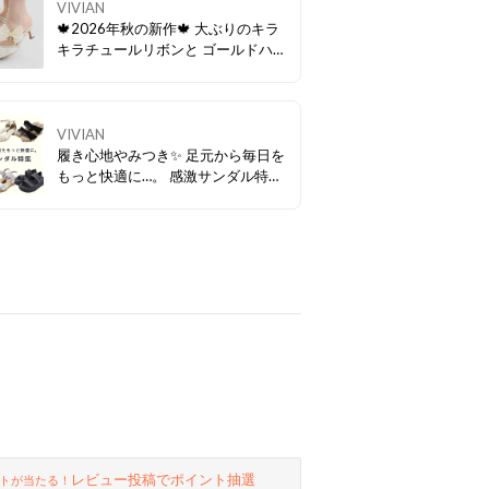
VIVIAN
🍁2026年秋の新作🍁 大ぶりのキラ
キラチュールリボンと ゴールドハー
トチャームがフェミニンな ミュール
パンプス♡ キチンと感のあるつま先
が見えない仕様は 普段使いからフォ
ーマルシーンでも大活躍！
VIVIAN
履き心地やみつき✨ 足元から毎日を
もっと快適に…。 感激サンダル特
集！
レビュー投稿でポイント抽選
トが当たる！