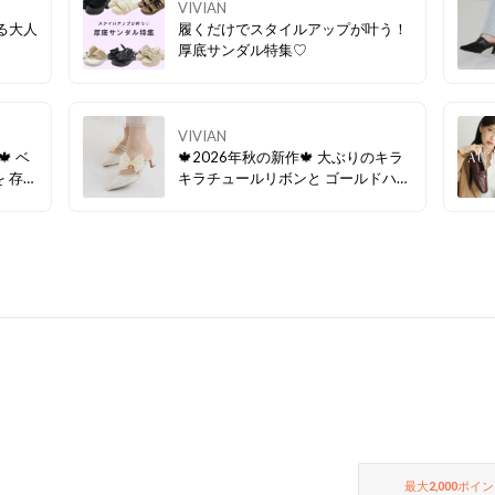
VIVIAN
る大人
履くだけでスタイルアップが叶う！
厚底サンダル特集♡
VIVIAN
 ベ
🍁2026年秋の新作🍁 大ぶりのキラ
 存在
キラチュールリボンと ゴールドハー
映える
トチャームがフェミニンな ミュール
ロな雰
パンプス♡ キチンと感のあるつま先
ッシュ
が見えない仕様は 普段使いからフォ
ドのス
ーマルシーンでも大活躍！
国コー
最大
2,000
ポイン