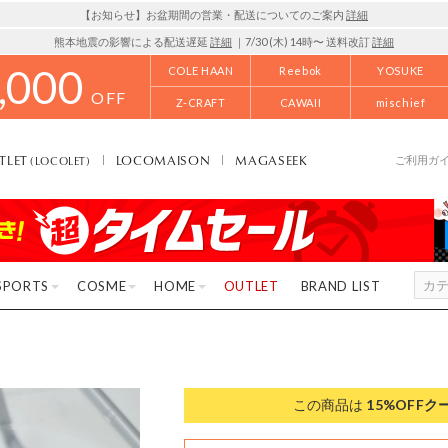
【お知らせ】お盆期間の営業・配送についてのご案内
詳細
熊本地震の影響による配送遅延
詳細
｜7/30 (木) 14時〜 送料改訂
詳細
,000
COLE HAAN
Reebok
YOSUKE
OFF
Z-CRAFT
CAWAII
mischief
TLET
LOCOMAISON
MAGASEEK
(LOCOLET)
ご利用ガ
SPORTS
COSME
HOME
OUTLET
BRAND LIST
この商品は
15%OFF
ク