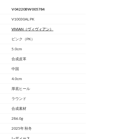
V04220BW005784
V10030AL PK
VIVIAN
（ヴィヴィアン）
ピンク（PK）
5.0cm
合成皮革
中国
4.0cm
厚底ヒール
ラウンド
合成素材
286.0g
2025年 秋冬
レディース