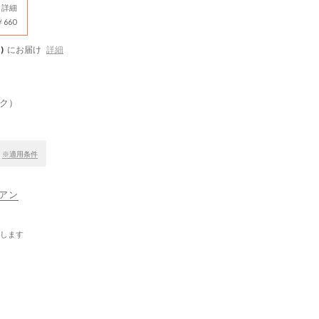
詳細
660
)
にお届け
詳細
ク）
！
※適用条件
ィアン
します