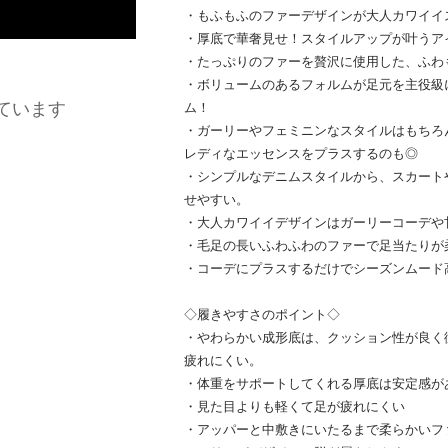
・もふもふのファーデザインが大人カワイイ
・厚底で華奢見せ！スタイルアップが叶うア
・たっぷりのファーを贅沢に使用した、ふわ
・ボリュームのあるフォルムが足元を主役級
ています
ム！
・ガーリーやフェミニンなスタイルはもちろ
レディなエッセンスをプラスするのも◎
・シンプルなデニムスタイルから、スカート
せやすい。
・大人カワイイデザインはガーリーコーデや
・毛足の長いふわふわのファーで足当たりが
・コーデにプラスするだけでシーズンムード
◇履きやすさのポイント◇
・やわらかい成形底は、クッション性が良く
疲れにくい。
・体重をサポートしてくれる厚底は安定感が
・見た目よりも軽くて足が疲れにくい
・アッパーと中敷きにいたるまで柔らかいフ