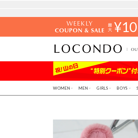
WEEKLY
¥
10
COUPON & SALE
OU
WOMEN
MEN
GIRLS
BOYS