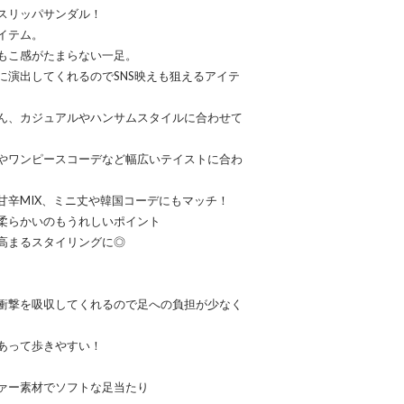
スリッパサンダル！
イテム。
もこ感がたまらない一足。
に演出してくれるのでSNS映えも狙えるアイテ
ん、カジュアルやハンサムスタイルに合わせて
やワンピースコーデなど幅広いテイストに合わ
甘辛MIX、ミニ丈や韓国コーデにもマッチ！
柔らかいのもうれしいポイント
高まるスタイリングに◎
衝撃を吸収してくれるので足への負担が少なく
あって歩きやすい！
ァー素材でソフトな足当たり