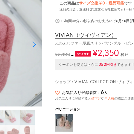
この商品は
サイズ交換￥0・返品可能
です
返品の場合：返送料 (同注文なら複数個でも) 一律￥
18時間08分19秒
以内
のお支払いで
8月10日(月
VIVIAN
（ヴィヴィアン）
ふわふわファー厚底スリッパサンダル （ピン
¥2,350
¥2,480
5%OFF
税込
→
352
クーポンを使えばさらに
円引き
できます
ショップ：
VIVIAN COLLECTION ヴィヴ
6
お気に入り登録者数：
人
お気に入りに登録すると
値下げ
や
再入荷
の際にご連絡
バリエーション