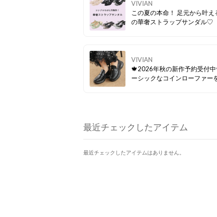
VIVIAN
この夏の本命！ 足元から叶え
の華奢ストラップサンダル♡
VIVIAN
🍁2026年秋の新作予約受付中
ーシックなコインローファーを
感のあるエアー底で盛れる＆
アイテムに✨ どことなくレト
囲気が漂うフォルムは、 マニ
コーデにはもちろん、 トレン
ポーツミックススタイルや 韓
最近チェックしたアイテム
デとの相性も◎
最近チェックしたアイテムはありません。