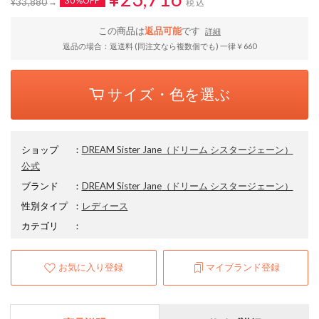
30%OFF
¥33,880
税込
この商品は
返品可能
です
詳細
返品の場合：返送料 (同注文なら複数個でも) 一律￥660
サイズ・色を選ぶ
ショップ
：
DREAM Sister Jane（ドリーム シスタージェーン）
公式
ブランド
：
DREAM Sister Jane
（ドリーム シスタージェーン）
性別タイプ
：
レディース
カテゴリ
：
お気に入り登録
マイブランド登録