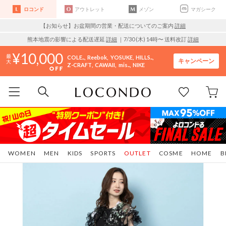
ロコンド
アウトレット
メゾン
マガシーク
【お知らせ】お盆期間の営業・配送についてのご案内
詳細
熊本地震の影響による配送遅延
詳細
｜7/30 (木) 14時〜 送料改訂
詳細
10,000
COLE..
Reebok
YOSUKE
HILLS..
キャンペーン
Z-CRAFT
CAWAII
mis..
NIKE
WOMEN
MEN
KIDS
SPORTS
OUTLET
COSME
HOME
B