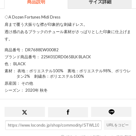
商品説明
サイズ詳細
◇A Dozen Fortunes Midi Dress
肩まで覆う大振りな襟が印象的な刺繍ドレス。
透け感のあるブラックのチュール素材がさっぱりとした印象に仕上げま
す。
商品番号
： DR7688EW00082
ブランド商品番号
： 22SK01DRD065BLK BLACK
色
： BLACK
素材
： 表地：ポリエステル100% 裏地：ポリエステル98%、ポリウレ
タン2% 刺繍糸：ポリエステル100%
原産国
： その他
シーズン
： 2020年 秋冬
URLをコピー