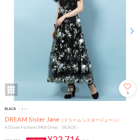
1
/
9
1
BLACK
S
×
DREAM Sister Jane
（ドリーム シスタージェーン）
A Dozen Fortunes Midi Dress （BLACK）
¥23,716