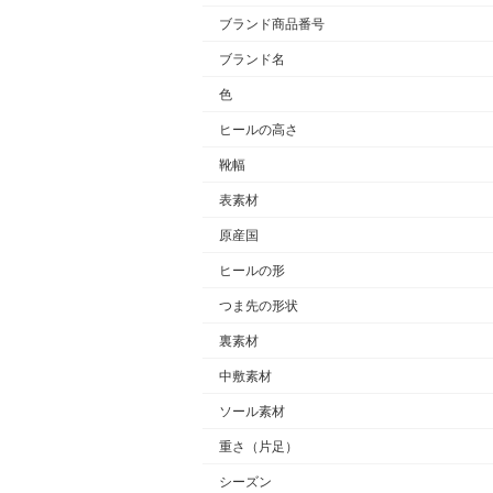
ブランド商品番号
ブランド名
色
ヒールの高さ
靴幅
表素材
原産国
ヒールの形
つま先の形状
裏素材
中敷素材
ソール素材
重さ
（片足）
シーズン