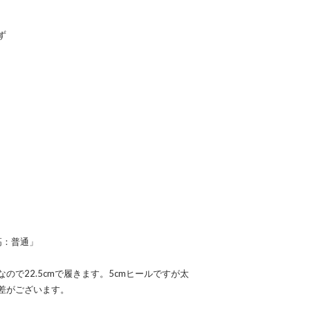
ず
高：普通」
で22.5cmで履きます。5cmヒールですが太
差がございます。