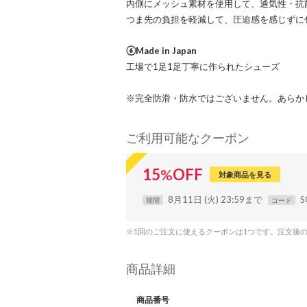
内側にメッシュ素材を使用して、通気性・抗
つま先の負担を軽減して、圧迫感を感じずに
⑥Made in Japan
工場で1足1足丁寧に作られたシューズ
※完全防滑・防水ではございません。あらか
ご利用可能なクーポン
15
%
OFF
対象商品を見る
8月11日 (火) 23:59まで
S
期間
コード
※1回のご注文に使えるクーポンは1つです。注文後
商品詳細
商品番号