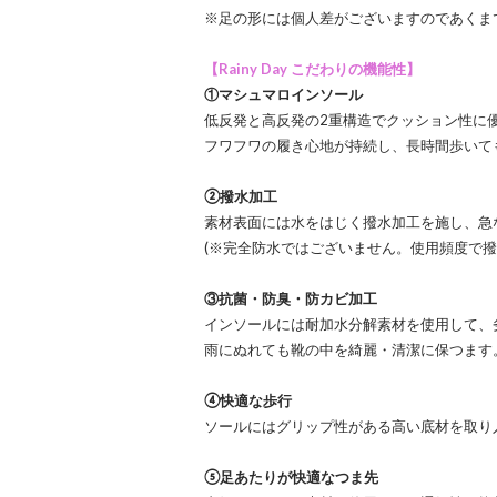
※足の形には個人差がございますのであくま
【Rainy Day こだわりの機能性】
①マシュマロインソール
低反発と高反発の2重構造でクッション性に
フワフワの履き心地が持続し、長時間歩いて
②撥水加工
素材表面には水をはじく撥水加工を施し、急
(※完全防水ではございません。使用頻度で撥
③抗菌・防臭・防カビ加工
インソールには耐加水分解素材を使用して、
雨にぬれても靴の中を綺麗・清潔に保つます
④快適な歩行
ソールにはグリップ性がある高い底材を取り
⑤足あたりが快適なつま先