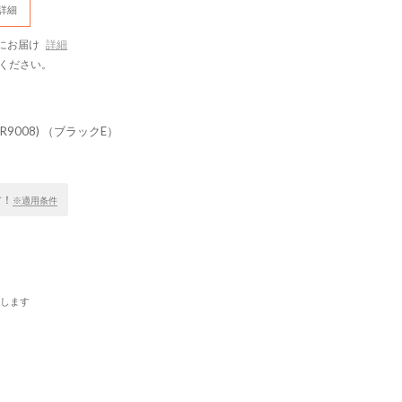
詳細
にお届け
詳細
ください。
008) （ブラックE）
す！
※適用条件
します