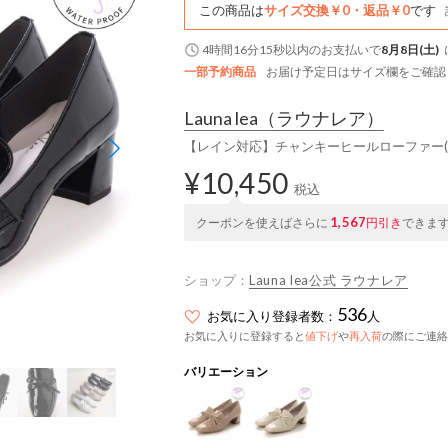
この商品は
サイズ交換￥0・返品￥0
です
4時間16分14秒
以内
のお支払いで
8月8日(土)
一部予約商品
お届け予定日はサイズ欄をご確認
Launa lea
（ラウナレア）
【レイン対応】チャンキーヒールローファー(R9
¥10,450
税込
1,567
クーポンを使えばさらに
円引き
できま
ショップ：
Launa lea公式 ラウナレア
536
お気に入り登録者数：
人
お気に入りに登録すると
値下げ
や
再入荷
の際にご連絡
バリエーション