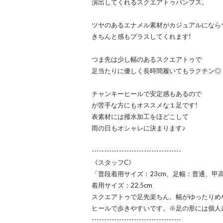
演出してくれるスクエアトゥパンプス。
ツヤのあるエナメル素材がカジュアルになら
きちんと感もプラスしてくれます!
つま先は少し幅のあるスクエアトゥで
足当たりに優しく長時間履いてもラクチン◎
チャンキーヒールで安定感もあるので
が苦手な方にもオススメな１足です!
表素材には撥水加工をほどこして
雨の日もオシャレに決まります♪
------------------------------------
《スタッフC》
「普段着用サイズ：23cm、足幅：普通、甲
着用サイズ：22.5cm
スクエアトゥで足先楽ちん。幅がゆったりめなの
ヒールで歩きやすいです。※足の形には個人
------------------------------------