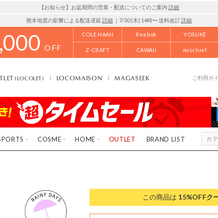
【お知らせ】お盆期間の営業・配送についてのご案内
詳細
熊本地震の影響による配送遅延
詳細
｜7/30 (木) 14時〜 送料改訂
詳細
,000
COLE HAAN
Reebok
YOSUKE
OFF
Z-CRAFT
CAWAII
mischief
TLET
LOCOMAISON
MAGASEEK
(LOCOLET)
ご利用ガ
SPORTS
COSME
HOME
OUTLET
BRAND LIST
この商品は
15%OFF
ク