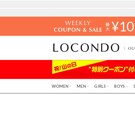
WEEKLY
¥
10
COUPON & SALE
OU
WOMEN
MEN
GIRLS
BOYS