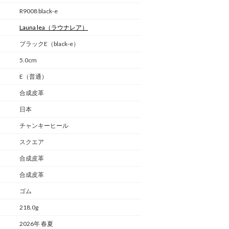
R9008 black-e
Launa lea
（ラウナレア）
ブラックE（black-e）
5.0cm
E（普通）
合成皮革
日本
チャンキーヒール
スクエア
合成皮革
合成皮革
ゴム
218.0g
2026年 春夏