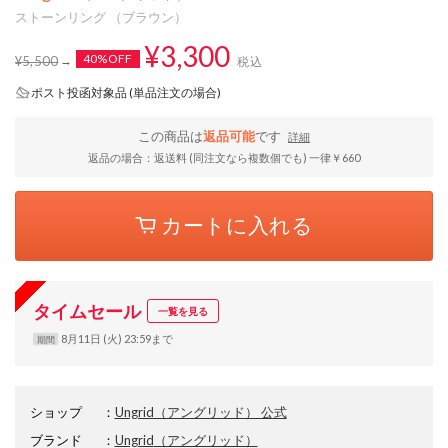
ストーンリング （ブラウン）
¥3,300
40%OFF
¥5,500
税込
ポスト投函対象品 (単品注文の場合)
この商品は
返品可能
です
詳細
返品の場合：返送料 (同注文なら複数個でも) 一律￥660
カートに入れる
タイムセール
一覧を見る
8月11日 (火) 23:59まで
期間
ショップ
：
Ungrid（アングリッド） 公式
ブランド
：
Ungrid
（アングリッド）