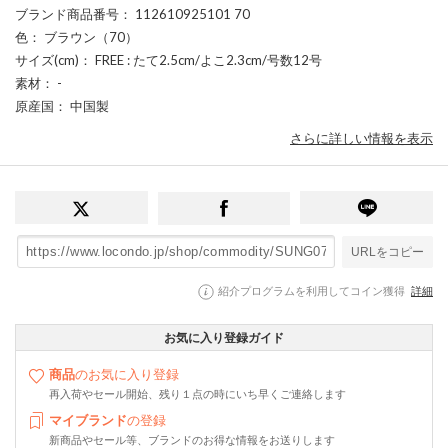
ブランド商品番号
： 112610925101 70
色
： ブラウン（70）
サイズ(cm)
： FREE : たて2.5cm/よこ2.3cm/号数12号
素材
： -
原産国
： 中国製
さらに詳しい情報を表示
URLをコピー
紹介プログラムを利用してコイン獲得
詳細
お気に入り登録ガイド
商品
のお気に入り登録
再入荷やセール開始、残り１点の時にいち早くご連絡します
マイブランド
の登録
新商品やセール等、ブランドのお得な情報をお送りします