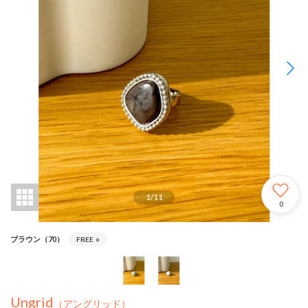
1
/
11
0
ブラウン（70）
FREE
○
Ungrid
（アングリッド）