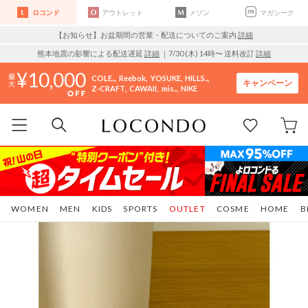
ロコンド
アウトレット
メゾン
マガシーク
【お知らせ】お盆期間の営業・配送についてのご案内
詳細
熊本地震の影響による配送遅延
詳細
｜7/30 (木) 14時〜 送料改訂
詳細
10,000
COLE..
Reebok
YOSUKE
HILLS..
キャンペーン
Z-CRAFT
CAWAII
mis..
NIKE
WOMEN
MEN
KIDS
SPORTS
OUTLET
COSME
HOME
B