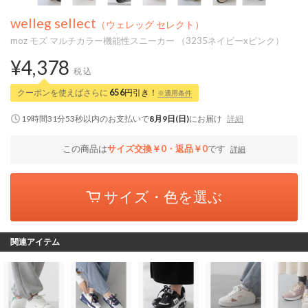
welleg sellect
（ウェレッグ セレクト）
moz モズ マルチカラー機能性スニーカー （3235ネイビーxピンク）
¥4,378
税込
クーポンを使えばさらに
656
円引き！
※適用条件
19時間31分52秒
以内
のお支払いで
8月9日(日)
にお届け
詳細
この商品は
サイズ交換￥0・返品￥0
です
詳細
サイズ・色を選ぶ
関連アイテム