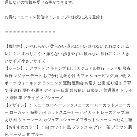
通知などの情報を受ける事ができます。
お得なニュースを配信中！ショップのお気に入り登録も
＝＝＝＝＝＝＝＝＝＝＝＝＝
【機能性】： やわらかい 柔らかい 蒸れにくい 蒸れない むれにくい ム
レにくい すべりにくい 痛くない 歩きやすい 疲れない 疲れにくい 大き
いサイズ 小さいサイズ
【シーン】： アウトドア キャンプ 山 川 カジュアル旅行 トラベル 帰省
旅行 レジャー デート おでかけ お出かけ カフェ ショッピング 買い物 ス
ポーツ ウォーキング ランニング 運動 運動会 お迎え 公園 送り迎え 子育
て 子連れ 屋外 外履き デイリー 日常 普段使い 日常使い 普通履き ドライ
ブ 運転 車 ドライビングシューズ
【デザイン】： スニーカー ベーシックスニーカー ローカットスニーカ
ー ローカット 短靴 ハイカットスニーカー ハイカット レースアップ 紐
あり 紐 シューレース カジュアルシューズ フラットシューズ ぺたんこ靴
【おすすめカラー】： 白 ホワイト 黒 ブラック 灰 グレー 茶 ブラウン 肌
色 ベージュ 青 ブルー