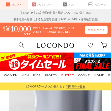
ロコンド
アウトレット
メゾン
マガシーク
【お知らせ】お盆期間の営業・配送についてのご案内
詳細
熊本地震の影響による配送遅延
詳細
｜7/30 (木) 14時〜 送料改訂
詳細
10,000
COLE..
Reebok
YOSUKE
HILLS..
キャンペーン
Z-CRAFT
CAWAII
mis..
NIKE
WOMEN
MEN
KIDS
SPORTS
OUTLET
COSME
HOME
B
15%OFF
クーポン
が使えます
利用条件を見る