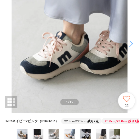
1
/
12
11
3235ネイビーxピンク（02m3235）
22.5cm/22.5cm
残り2点
23.0cm/23.0cm
残り1