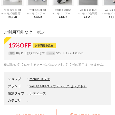
welleg sellect
welleg sellect
welleg sellect
welleg sellect
welleg s
moz モズ 軽量 厚底スニーカー （1223ホワイトxグリーンPU）
moz モズ エアーソール付き 機能性厚底スニーカー （1235ネイビーxグレーPU）
moz モズ エアーソール付き 機能性厚底スニーカー （1025ブラックxシルバーPU）
moz モズ 5色展開 軽量 厚底スニーカー （1093ホワイトxピンクPU）
¥4,378
¥4,378
¥4,378
¥4,950
¥4,3
ご利用可能なクーポン
15
%
OFF
対象商品を見る
8月11日 (火) 23:59まで
SCYH-SHOP-H0807B
期間
コード
※1回のご注文に使えるクーポンは1つです。注文後の適用はできません。
ショップ
：
menue メヌエ
ブランド
：
welleg sellect
（ウェレッグ セレクト）
性別タイプ
：
レディース
カテゴリ
：