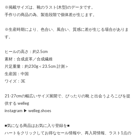
※掲載サイズは、靴のラスト(木型)のデータです。
手作りの商品の為、製造段階で個体差が生じます。
※生産時期により、色合い、風合い、質感に差が生じる場合がありま
す。
ヒールの高さ：約2.5cm
素材：合成皮革／合成繊維
片足重量：約230g＜23.5cm 計測＞
生産国：中国
ワイズ：3E
21-27cmの幅広いサイズ展開で、ぴったりの靴 と出会うよろこびを提
供する welleg
instagram ▶ welleg.shoes
■気になる商品はお気に入り登録を■
ハートをクリックしてお得なセール情報や、再入荷情報、ラスト1点の