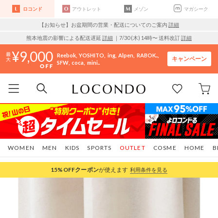
ロコンド
アウトレット
メゾン
マガシーク
【お知らせ】お盆期間の営業・配送についてのご案内
詳細
熊本地震の影響による配送遅延
詳細
｜7/30 (木) 14時〜 送料改訂
詳細
9,000
Reebok
YOSHITO
ing
Alpen
RABOK..
キャンペーン
SFW
coca
mini..
WOMEN
MEN
KIDS
SPORTS
OUTLET
COSME
HOME
B
15%OFF
クーポン
が使えます
利用条件を見る