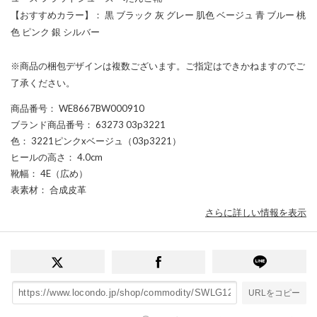
【おすすめカラー】： 黒 ブラック 灰 グレー 肌色 ベージュ 青 ブルー 桃
色 ピンク 銀 シルバー
※商品の梱包デザインは複数ございます。ご指定はできかねますのでご
了承ください。
商品番号
： WE8667BW000910
ブランド商品番号
： 63273 03p3221
色
： 3221ピンクxベージュ（03p3221）
ヒールの高さ
： 4.0cm
靴幅
： 4E（広め）
表素材
： 合成皮革
さらに詳しい情報を表示
URLをコピー