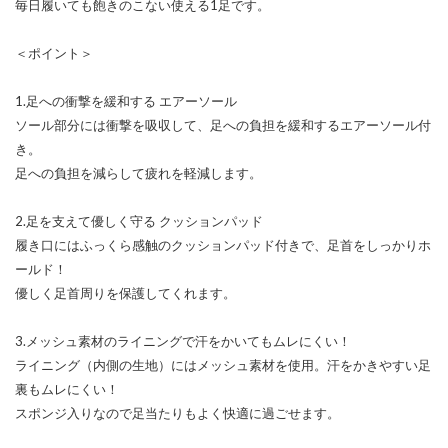
毎日履いても飽きのこない使える1足です。
＜ポイント＞
1.足への衝撃を緩和する エアーソール
ソール部分には衝撃を吸収して、足への負担を緩和するエアーソール付
き。
足への負担を減らして疲れを軽減します。
2.足を支えて優しく守る クッションパッド
履き口にはふっくら感触のクッションパッド付きで、足首をしっかりホ
ールド！
優しく足首周りを保護してくれます。
3.メッシュ素材のライニングで汗をかいてもムレにくい！
ライニング（内側の生地）にはメッシュ素材を使用。汗をかきやすい足
裏もムレにくい！
スポンジ入りなので足当たりもよく快適に過ごせます。