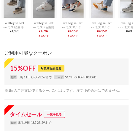
welleg sellect
welleg sellect
welleg sellect
welleg sellect
welleg s
moz モズ 軽量 厚底スニーカー （3084ブラウン）
moz モズ 5色展開 軽量 厚底スニーカー （1093ホワイトxピンクPU）
moz モズ マルチカラー機能性スニーカー （3235ネイビーxピンク）
moz モズ マルチカラー機能性スニーカー （3238キャメルxブルー）
¥4,378
¥4,702
¥4,159
¥4,159
¥4,3
5％OFF
5％OFF
5％OFF
ご利用可能なクーポン
15
%
OFF
対象商品を見る
8月11日 (火) 23:59まで
SCYH-SHOP-H0807B
期間
コード
※1回のご注文に使えるクーポンは1つです。注文後の適用はできません。
タイムセール
一覧を見る
8月19日 (水) 23:59まで
期間