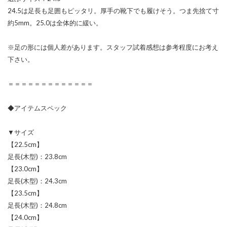
24.5は足長も足囲もピッタリ。厚手の靴下でも履けそう。つま先捨て寸
約5mm。25.0は全体的に緩い。
※足の形には個人差があります。スタッフ試着感想は参考程度にお考え
下さい。
＝＝＝＝＝＝＝＝＝＝＝＝＝
◆アイテムスペック
▼サイズ
【22.5cm】
足長(木型)：23.8cm
【23.0cm】
足長(木型)：24.3cm
【23.5cm】
足長(木型)：24.8cm
【24.0cm】