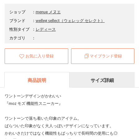
ショップ
：
menue メヌエ
ブランド
：
welleg sellect
（ウェレッグ セレクト）
性別タイプ
：
レディース
カテゴリ
：
お気に入り登録
マイブランド登録
商品説明
サイズ詳細
ワントーンデザインがかわいい
『moz モズ 機能性スニーカー』
ワントーンで落ち着いた印象のアイテム。
ばらついた印象がなく大人っぽいデザインになっています。
かわいさだけではなく機能性もばっちりで長時間の使用にも◎