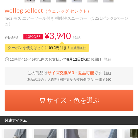
welleg sellect
（ウェレッグ セレクト）
moz モズ エアーソール付き 機能性スニーカー （3221ピンクxベージ
ュ）
¥3,940
10%OFF
¥4,378
税込
クーポンを使えばさらに
591
円引き！
※適用条件
12時間41分45秒
以内
のお支払いで
8月12日(水)
にお届け
詳細
この商品は
サイズ交換￥0・返品可能
です
詳細
返品の場合：返送料 (同注文なら複数個でも) 一律￥660
サイズ・色を選ぶ
関連アイテム