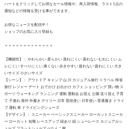
ハートをクリックしてお得なセール情報や、再入荷情報、ラスト1点の
通知などの情報を受ける事ができます。
お得なニュースを配信中！
ショップのお気に入り登録も
＝＝＝＝＝＝＝＝＝＝＝＝＝
【機能性】： やわらかい 柔らかい 蒸れにくい 蒸れない むれにくい ム
レにくい すべりにくい 痛くない 歩きやすい 疲れない 疲れにくい 大き
いサイズ 小さいサイズ
【シーン】： アウトドア キャンプ 山 川 カジュアル旅行 トラベル 帰省
旅行 レジャー デート おでかけ お出かけ カフェ ショッピング 買い物 ス
ポーツ ウォーキング ランニング 運動 運動会 お迎え 公園 送り迎え 子育
て 子連れ 屋外 外履き デイリー 日常 普段使い 日常使い 普通履き ドライ
ブ 運転 車 ドライビングシューズ
【デザイン】： スニーカー ベーシックスニーカー ローカットスニーカ
ー ローカット 短靴 レースアップ 紐あり 紐 シューレース カジュアルシ
ューズ フラットシューズ ぺたんこ靴