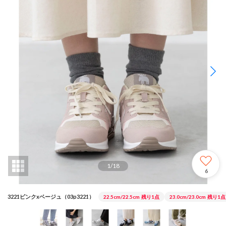
1
/
18
6
3221ピンクxベージュ（03p3221）
22.5cm/22.5cm
残り1点
23.0cm/23.0cm
残り1点