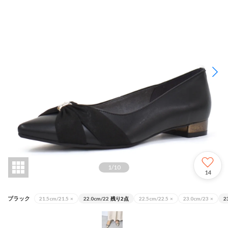
1
/
10
14
ブラック
21.5cm/21.5
×
22.0cm/22
残り2点
22.5cm/22.5
×
23.0cm/23
×
2