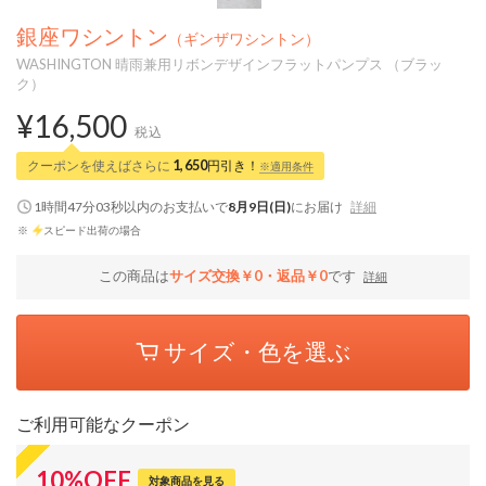
銀座ワシントン
（ギンザワシントン）
WASHINGTON 晴雨兼用リボンデザインフラットパンプス （ブラッ
ク）
¥16,500
税込
クーポンを使えばさらに
1,650
円引き！
※適用条件
1時間47分02秒
以内
のお支払いで
8月9日(日)
にお届け
詳細
※
スピード出荷の場合
この商品は
サイズ交換￥0・返品￥0
です
詳細
サイズ・色を選ぶ
ご利用可能なクーポン
10
%
OFF
対象商品を見る