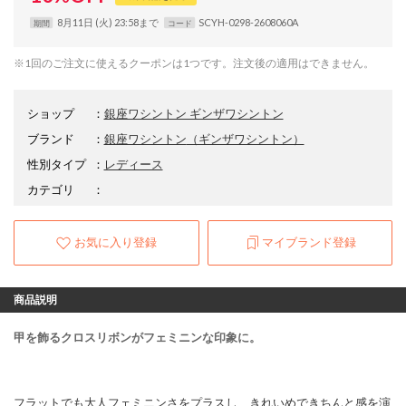
8月11日 (火) 23:58まで
SCYH-0298-2608060A
期間
コード
※1回のご注文に使えるクーポンは1つです。注文後の適用はできません。
ショップ
：
銀座ワシントン ギンザワシントン
ブランド
：
銀座ワシントン
（ギンザワシントン）
性別タイプ
：
レディース
カテゴリ
：
お気に入り登録
マイブランド登録
商品説明
甲を飾るクロスリボンがフェミニンな印象に。
フラットでも大人フェミニンさをプラスし、きれいめできちんと感を演