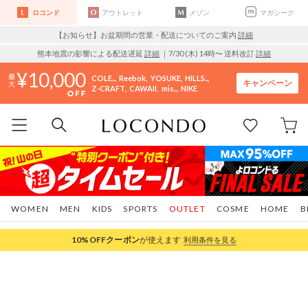
ロコンド
アウトレット
メゾン
マガシーク
【お知らせ】お盆期間の営業・配送についてのご案内
詳細
熊本地震の影響による配送遅延
詳細
｜7/30 (木) 14時〜 送料改訂
詳細
10,000
COLE..
Reebok
YOSUKE
HILLS..
キャンペーン
Z-CRAFT
CAWAII
mis..
NIKE
WOMEN
MEN
KIDS
SPORTS
OUTLET
COSME
HOME
B
10%OFF
クーポン
が使えます
利用条件を見る