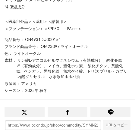
*4 保湿成分
＜医薬部外品＞＜薬用＞＜詰替用＞
＜ファンデーション＞＜SPF50＋・PA+++＞
商品番号
： ON4931DU000154
ブランド商品番号
： OM23097 ライトオークル
色
： ライトオークル
素材
： リン酸L-アスコルビルマグネシウム（有効成分）、酸化亜鉛
※（有効成分）、マイカ、窒化ホウ素、 酸化チタン、黄酸化
鉄、ベンガラ、黒酸化鉄、無水ケイ酸、トリ(カプリル・カプリ
ン酸)グリセリル、水素添加ホホバ油
原産国
： アメリカ
シーズン
： 2025年 秋冬
URLをコピー