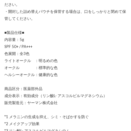
ださい。
・開封した詰め替えパウチを保管する場合は、口をしっかりと閉めて保
管してください。
■製品仕様■
内容量：5g
SPF 50+ / PA+++
色展開：全3色
ライトオークル ：明るめの色
オークル ：標準的な色
ヘルシーオークル：健康的な色
商品区分：医薬部外品
成分表示：有効成分（リン酸L- アスコルビルマグネシウム）
販売製造元：ヤーマン株式会社
*1 メラニンの生成を抑え、シミ・そばかすを防ぐ
*2 メイクアップ効果
*3 リン酸L- アスコルビルマグネシウム