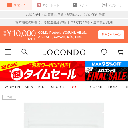
ロコンド
アウトレット
メゾン
マガシーク
【お知らせ】お盆期間の営業・配送についてのご案内
詳細
熊本地震の影響による配送遅延
詳細
｜7/30 (木) 14時〜 送料改訂
詳細
10,000
COLE..
Reebok
YOSUKE
HILLS..
キャンペーン
Z-CRAFT
CAWAII
mis..
NIKE
WOMEN
MEN
KIDS
SPORTS
OUTLET
COSME
HOME
B