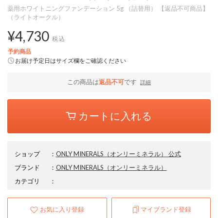
薬用ホワイトニングファンデーション 5g （詰替用） 【返品不可商品】
（ライトオークル）
¥4,730
税込
予約商品
お届け予定日はサイズ欄をご確認ください
この商品は
返品不可
です
詳細
カートに入れる
ショップ
：
ONLY MINERALS（オンリーミネラル） 公式
ブランド
：
ONLY MINERALS
（オンリーミネラル）
カテゴリ
：
お気に入り登録
マイブランド登録