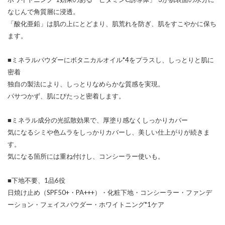
なじんで角質層に浸透。
「酸化亜鉛」は肌の上にとどまり、肌荒れを防ぎ、肌をすこやかに保ち
ます。
■ミネラルパウダーにボタニカルオイル*4をプラスし、しっとりと肌に
密着
独自の製法により、しっとりなめらかな質感を実現。
パサつかず、肌にぴたっと密着します。
■ミネラル成分の光拡散効果で、厚塗り感なくしっかりカバー
気になるシミや色ムラをしっかりカバーし、美しい仕上がりが続きま
す。
気になる箇所には重ね付けし、コンシーラー使いも。
■下地不要、1品6役
日焼け止め（SPF50+・PA+++）・化粧下地・コンシーラー・ファンデ
ーション・フェイスパウダー・ホワイトニング*1ケア