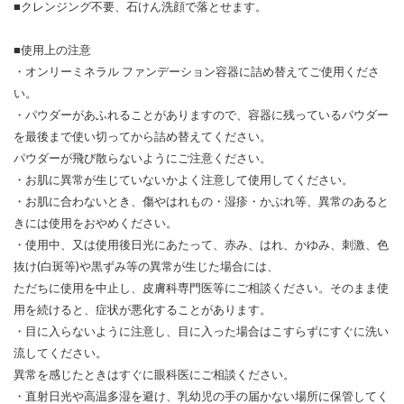
■クレンジング不要、石けん洗顔で落とせます。
■使用上の注意
・オンリーミネラル ファンデーション容器に詰め替えてご使用くださ
い。
・パウダーがあふれることがありますので、容器に残っているパウダー
を最後まで使い切ってから詰め替えてください。
パウダーが飛び散らないようにご注意ください。
・お肌に異常が生じていないかよく注意して使用してください。
・お肌に合わないとき、傷やはれもの・湿疹・かぶれ等、異常のあると
きには使用をおやめください。
・使用中、又は使用後日光にあたって、赤み、はれ、かゆみ、刺激、色
抜け(白斑等)や黒ずみ等の異常が生じた場合には、
ただちに使用を中止し、皮膚科専門医等にご相談ください。そのまま使
用を続けると、症状が悪化することがあります。
・目に入らないように注意し、目に入った場合はこすらずにすぐに洗い
流してください。
異常を感じたときはすぐに眼科医にご相談ください。
・直射日光や高温多湿を避け、乳幼児の手の届かない場所に保管してく