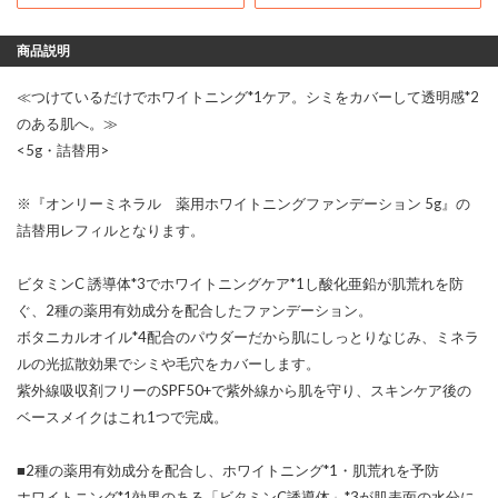
商品説明
≪つけているだけでホワイトニング*1ケア。シミをカバーして透明感*2
のある肌へ。≫
<5g・詰替用>
※『オンリーミネラル 薬用ホワイトニングファンデーション 5g』の
詰替用レフィルとなります。
ビタミンC 誘導体*3でホワイトニングケア*1し酸化亜鉛が肌荒れを防
ぐ、2種の薬用有効成分を配合したファンデーション。
ボタニカルオイル*4配合のパウダーだから肌にしっとりなじみ、ミネラ
ルの光拡散効果でシミや毛穴をカバーします。
紫外線吸収剤フリーのSPF50+で紫外線から肌を守り、スキンケア後の
ベースメイクはこれ1つで完成。
■2種の薬用有効成分を配合し、ホワイトニング*1・肌荒れを予防
ホワイトニング*1効果のある「ビタミンC誘導体」*3が肌表面の水分に