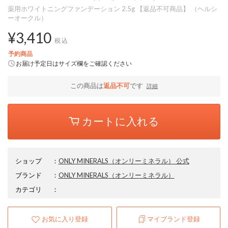
薬用ホワイトニングファンデーション 2.5g 【返品不可商品】 （ヘルシ
ーオークル）
¥3,410
税込
予約商品
お届け予定日はサイズ欄をご確認ください
この商品は
返品不可
です
詳細
カートに入れる
ショップ
：
ONLY MINERALS（オンリーミネラル） 公式
ブランド
：
ONLY MINERALS
（オンリーミネラル）
カテゴリ
：
お気に入り登録
マイブランド登録