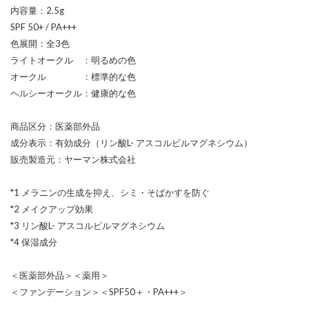
内容量：2.5g
SPF 50+ / PA+++
色展開：全3色
ライトオークル ：明るめの色
オークル ：標準的な色
ヘルシーオークル：健康的な色
商品区分：医薬部外品
成分表示：有効成分（リン酸L- アスコルビルマグネシウム）
販売製造元：ヤーマン株式会社
*1 メラニンの生成を抑え、シミ・そばかすを防ぐ
*2 メイクアップ効果
*3 リン酸L- アスコルビルマグネシウム
*4 保湿成分
＜医薬部外品＞＜薬用＞
＜ファンデーション＞＜SPF50＋・PA+++＞