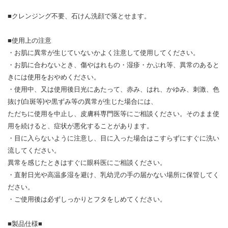
■クレンジング不要、石けん洗顔で落とせます。
■使用上の注意
・お肌に異常が生じていないかよく注意して使用してください。
・お肌に合わないとき、傷やはれもの・湿疹・かぶれ等、異常のあると
きには使用をおやめください。
・使用中、又は使用後日光にあたって、赤み、はれ、かゆみ、刺激、色
抜け(白斑等)や黒ずみ等の異常が生じた場合には、
ただちに使用を中止し、皮膚科専門医等にご相談ください。そのまま使
用を続けると、症状が悪化することがあります。
・目に入らないように注意し、目に入った場合はこすらずにすぐに洗い
流してください。
異常を感じたときはすぐに眼科医にご相談ください。
・直射日光や高温多湿を避け、乳幼児の手の届かない場所に保管してく
ださい。
・ご使用後は必ずしっかりとフタをしめてください。
■製品仕様■