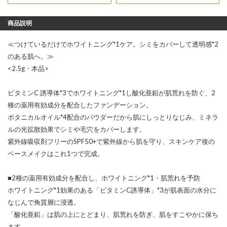
商品説明
≪つけているだけでホワイトニング*1ケア。シミをカバーして透明感*2
のある肌へ。≫
<2.5g・本品>
ビタミンC 誘導体*3でホワイトニング*1し酸化亜鉛が肌荒れを防ぐ、2
種の薬用有効成分を配合したファンデーション。
ボタニカルオイル*4配合のパウダーだから肌にしっとりなじみ、ミネラ
ルの光拡散効果でシミや毛穴をカバーします。
紫外線吸収剤フリーのSPF50+で紫外線から肌を守り、スキンケア後の
ベースメイクはこれ1つで完成。
■2種の薬用有効成分を配合し、ホワイトニング*1・肌荒れを予防
ホワイトニング*1効果のある「ビタミンC誘導体」*3が肌表面の水分に
なじんで角質層に浸透。
「酸化亜鉛」は肌の上にとどまり、肌荒れを防ぎ、肌をすこやかに保ち
ます。