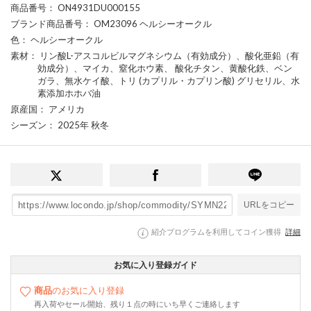
商品番号
： ON4931DU000155
ブランド商品番号
： OM23096 ヘルシーオークル
色
： ヘルシーオークル
素材
： リン酸L-アスコルビルマグネシウム（有効成分）、酸化亜鉛（有
効成分）、マイカ、窒化ホウ素、 酸化チタン、黄酸化鉄、ベン
ガラ、無水ケイ酸、トリ (カプリル・カプリン酸) グリセリル、水
素添加ホホバ油
原産国
： アメリカ
シーズン
： 2025年 秋冬
URLをコピー
紹介プログラムを利用してコイン獲得
詳細
お気に入り登録ガイド
商品
のお気に入り登録
再入荷やセール開始、残り１点の時にいち早くご連絡します