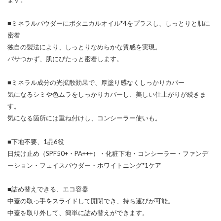
■ミネラルパウダーにボタニカルオイル*4をプラスし、しっとりと肌に
密着
独自の製法により、しっとりなめらかな質感を実現。
パサつかず、肌にぴたっと密着します。
■ミネラル成分の光拡散効果で、厚塗り感なくしっかりカバー
気になるシミや色ムラをしっかりカバーし、美しい仕上がりが続きま
す。
気になる箇所には重ね付けし、コンシーラー使いも。
■下地不要、1品6役
日焼け止め（SPF50+・PA+++）・化粧下地・コンシーラー・ファンデ
ーション・フェイスパウダー・ホワイトニング*1ケア
■詰め替えできる、エコ容器
中蓋の取っ手をスライドして開閉でき、持ち運びが可能。
中蓋を取り外して、簡単に詰め替えができます。