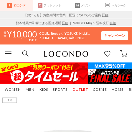
ロコンド
アウトレット
メゾン
マガシーク
【お知らせ】お盆期間の営業・配送についてのご案内
詳細
熊本地震の影響による配送遅延
詳細
｜7/30 (木) 14時〜 送料改訂
詳細
10,000
COLE..
Reebok
YOSUKE
HILLS..
キャンペーン
Z-CRAFT
CAWAII
mis..
NIKE
WOMEN
MEN
KIDS
SPORTS
OUTLET
COSME
HOME
B