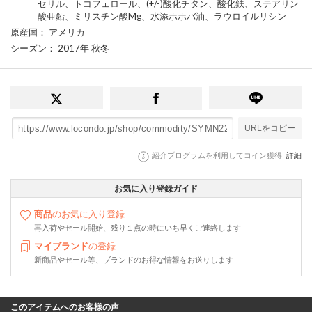
セリル、トコフェロール、(+/-)酸化チタン、酸化鉄、ステアリン
酸亜鉛、ミリスチン酸Mg、水添ホホバ油、ラウロイルリシン
原産国
： アメリカ
シーズン
： 2017年 秋冬
URLをコピー
紹介プログラムを利用してコイン獲得
詳細
お気に入り登録ガイド
商品
のお気に入り登録
再入荷やセール開始、残り１点の時にいち早くご連絡します
マイブランド
の登録
新商品やセール等、ブランドのお得な情報をお送りします
このアイテムへのお客様の声