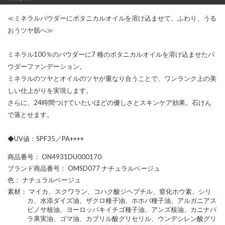
≪ミネラルパウダーにボタニカルオイルを溶け込ませて、ふわり、うる
おうツヤ肌へ≫
ミネラル100％のパウダーに7 種のボタニカルオイルを溶け込ませたパ
ウダーファンデーション。
ミネラルのツヤとオイルのツヤが重なり合うことで、ワンランク上の美
しい仕上がりを実現します。
さらに、24時間つけていたいほどの優しさとスキンケア効果。石けん
で落とせます。
◆UV値：SPF35／PA++++
商品番号
： ON4931DU000170
ブランド商品番号
： OMSD077 ナチュラルベージュ
色
： ナチュラルベージュ
素材
： マイカ、スクワラン、コハク酸ジヘプチル、窒化ホウ素、シリ
カ、水添ダイズ油、ザクロ種子油、ホホバ種子油、アルガニアス
ピノサ核油、ヨーロッパキイチゴ種子油、アンズ核油、カニナバ
ラ果実油、ゴマ油、カプリル酸グリセリル、ウンデシレン酸グリ