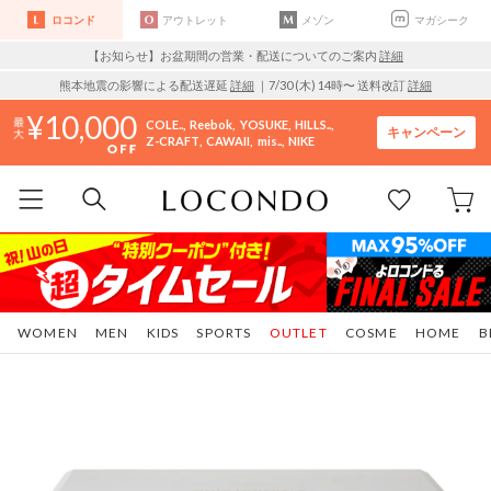
ロコンド
アウトレット
メゾン
マガシーク
【お知らせ】お盆期間の営業・配送についてのご案内
詳細
熊本地震の影響による配送遅延
詳細
｜7/30 (木) 14時〜 送料改訂
詳細
10,000
COLE..
Reebok
YOSUKE
HILLS..
キャンペーン
Z-CRAFT
CAWAII
mis..
NIKE
WOMEN
MEN
KIDS
SPORTS
OUTLET
COSME
HOME
B