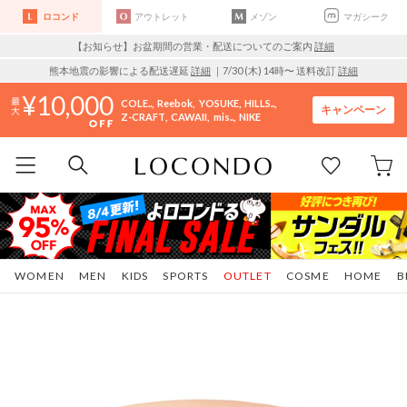
ロコンド
アウトレット
メゾン
マガシーク
【お知らせ】お盆期間の営業・配送についてのご案内
詳細
熊本地震の影響による配送遅延
詳細
｜7/30 (木) 14時〜 送料改訂
詳細
10,000
COLE..
Reebok
YOSUKE
HILLS..
キャンペーン
Z-CRAFT
CAWAII
mis..
NIKE
WOMEN
MEN
KIDS
SPORTS
OUTLET
COSME
HOME
B