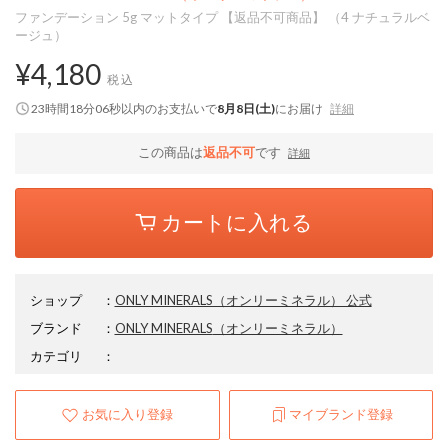
ファンデーション 5g マットタイプ 【返品不可商品】 （4 ナチュラルベ
ージュ）
¥4,180
税込
23時間18分05秒
以内
のお支払いで
8月8日(土)
にお届け
詳細
この商品は
返品不可
です
詳細
カートに入れる
ショップ
：
ONLY MINERALS（オンリーミネラル） 公式
ブランド
：
ONLY MINERALS
（オンリーミネラル）
カテゴリ
：
お気に入り登録
マイブランド登録