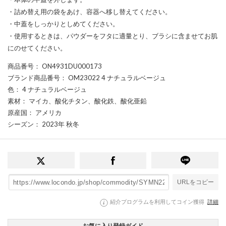
・詰め替え用の袋をあけ、容器へ移し替えてください。
・中蓋をしっかりとしめてください。
・使用するときは、パウダーをフタに適量とり、ブラシに含ませてお肌
にのせてください。
商品番号
： ON4931DU000173
ブランド商品番号
： OM23022 4 ナチュラルベージュ
色
： 4 ナチュラルベージュ
素材
： マイカ、酸化チタン、酸化鉄、酸化亜鉛
原産国
： アメリカ
シーズン
： 2023年 秋冬
URLをコピー
紹介プログラムを利用してコイン獲得
詳細
お気に入り登録ガイド