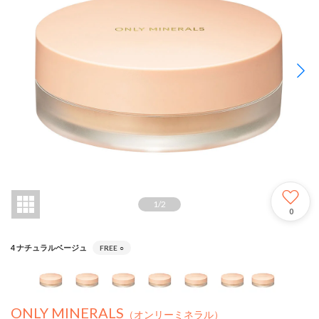
1
/
2
0
4 ナチュラルベージュ
FREE
○
ONLY MINERALS
（オンリーミネラル）