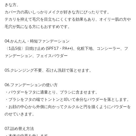
きな方、
カバー力の高いしっかりメイクが好きな方にぴったりです。
テカリを抑えて毛穴を目立ちにくくする効果もあり、オイリー肌の方や
毛穴が気になる方にもおすすめです。
04.かんたん・時短ファンデーション
〈1品5役〉日焼け止め (SPF17・PA++)、化粧下地、コンシーラー、フ
ァンデーション、フェイスパウダー
05.クレンジング不要、石けん洗顔で落とせます。
06.ファンデーションの使い方
・パウダーをフタに適量とり、ブラシに含ませます。
・ブラシをフタの端でトントンと叩いて余分なパウダーを落とします。
・お顔の中心から外側に向かってクルクルと円を描くようにパウダーを
のせていきます。
07.詰め替え方法
・本体の中蓋を外します。