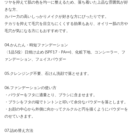
ツヤを抑えて肌の色を均一に整えるため、落ち着いた上品な雰囲気が好
きな方、
カバー力の高いしっかりメイクが好きな方にぴったりです。
テカリを抑えて毛穴を目立ちにくくする効果もあり、オイリー肌の方や
毛穴が気になる方にもおすすめです。
04.かんたん・時短ファンデーション
〈1品5役〉日焼け止め (SPF17・PA++)、化粧下地、コンシーラー、フ
ァンデーション、フェイスパウダー
05.クレンジング不要、石けん洗顔で落とせます。
06.ファンデーションの使い方
・パウダーをフタに適量とり、ブラシに含ませます。
・ブラシをフタの端でトントンと叩いて余分なパウダーを落とします。
・お顔の中心から外側に向かってクルクルと円を描くようにパウダーを
のせていきます。
07.詰め替え方法