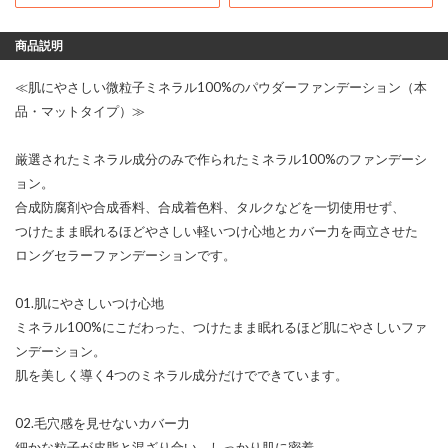
商品説明
≪肌にやさしい微粒子ミネラル100%のパウダーファンデーション（本
品・マットタイプ）≫
厳選されたミネラル成分のみで作られたミネラル100%のファンデーシ
ョン。
合成防腐剤や合成香料、合成着色料、タルクなどを一切使用せず、
つけたまま眠れるほどやさしい軽いつけ心地とカバー力を両立させた
ロングセラーファンデーションです。
01.肌にやさしいつけ心地
ミネラル100%にこだわった、つけたまま眠れるほど肌にやさしいファ
ンデーション。
肌を美しく導く4つのミネラル成分だけでできています。
02.毛穴感を見せないカバー力
細かな粒子が皮脂と混ざり合い、しっかり肌に密着。