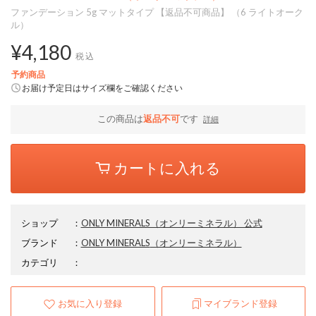
ファンデーション 5g マットタイプ 【返品不可商品】 （6 ライトオーク
ル）
¥4,180
税込
予約商品
お届け予定日はサイズ欄をご確認ください
この商品は
返品不可
です
詳細
カートに入れる
ショップ
：
ONLY MINERALS（オンリーミネラル） 公式
ブランド
：
ONLY MINERALS
（オンリーミネラル）
カテゴリ
：
お気に入り登録
マイブランド登録