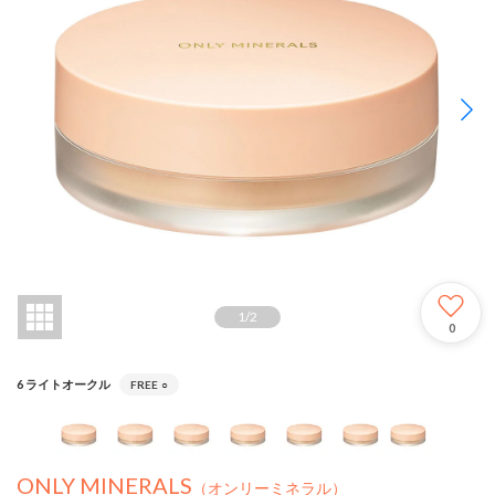
1
/
2
0
6 ライトオークル
FREE
○
ONLY MINERALS
（オンリーミネラル）