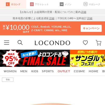
ロコンド
アウトレット
メゾン
マガシーク
【お知らせ】お盆期間の営業・配送についてのご案内
詳細
熊本地震の影響による配送遅延
詳細
｜7/30 (木) 14時〜 送料改訂
詳細
10,000
COLE..
Reebok
YOSUKE
HILLS..
キャンペーン
Z-CRAFT
CAWAII
mis..
NIKE
WOMEN
MEN
KIDS
SPORTS
OUTLET
COSME
HOME
B