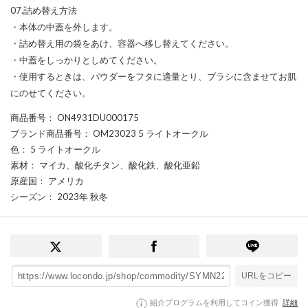
07.詰め替え方法
・本体の中蓋を外します。
・詰め替え用の袋をあけ、容器へ移し替えてください。
・中蓋をしっかりとしめてください。
・使用するときは、パウダーをフタに適量とり、ブラシに含ませてお肌
にのせてください。
商品番号
： ON4931DU000175
ブランド商品番号
： OM23023 5 ライトオークル
色
： 5 ライトオークル
素材
： マイカ、酸化チタン、酸化鉄、酸化亜鉛
原産国
： アメリカ
シーズン
： 2023年 秋冬
URLをコピー
紹介プログラムを利用してコイン獲得
詳細