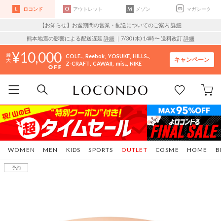
ロコンド
アウトレット
メゾン
マガシーク
【お知らせ】お盆期間の営業・配送についてのご案内
詳細
熊本地震の影響による配送遅延
詳細
｜7/30 (木) 14時〜 送料改訂
詳細
10,000
COLE..
Reebok
YOSUKE
HILLS..
キャンペーン
Z-CRAFT
CAWAII
mis..
NIKE
WOMEN
MEN
KIDS
SPORTS
OUTLET
COSME
HOME
B