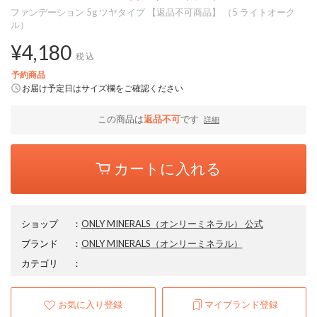
ファンデーション 5g ツヤタイプ 【返品不可商品】 （5 ライトオーク
ル）
¥4,180
税込
予約商品
お届け予定日はサイズ欄をご確認ください
この商品は
返品不可
です
詳細
カートに入れる
ショップ
：
ONLY MINERALS（オンリーミネラル） 公式
ブランド
：
ONLY MINERALS
（オンリーミネラル）
カテゴリ
：
お気に入り登録
マイブランド登録