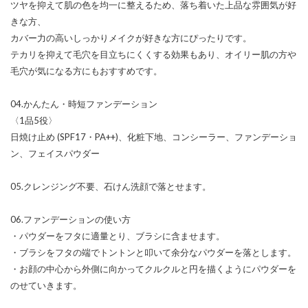
ツヤを抑えて肌の色を均一に整えるため、落ち着いた上品な雰囲気が好
きな方、
カバー力の高いしっかりメイクが好きな方にぴったりです。
テカリを抑えて毛穴を目立ちにくくする効果もあり、オイリー肌の方や
毛穴が気になる方にもおすすめです。
04.かんたん・時短ファンデーション
〈1品5役〉
日焼け止め (SPF17・PA++)、化粧下地、コンシーラー、ファンデーショ
ン、フェイスパウダー
05.クレンジング不要、石けん洗顔で落とせます。
06.ファンデーションの使い方
・パウダーをフタに適量とり、ブラシに含ませます。
・ブラシをフタの端でトントンと叩いて余分なパウダーを落とします。
・お顔の中心から外側に向かってクルクルと円を描くようにパウダーを
のせていきます。