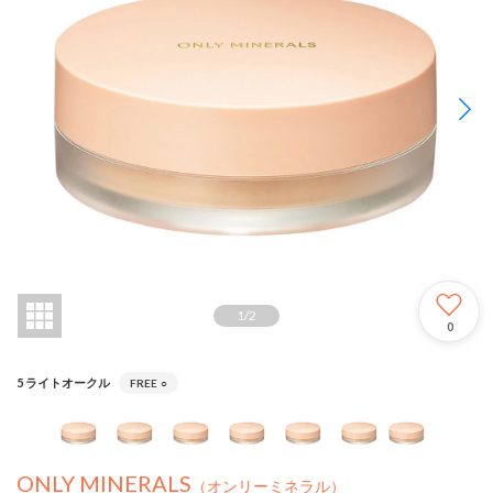
1
/
2
0
5 ライトオークル
FREE
○
ONLY MINERALS
（オンリーミネラル）