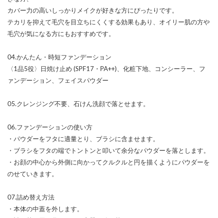
カバー力の高いしっかりメイクが好きな方にぴったりです。
テカリを抑えて毛穴を目立ちにくくする効果もあり、オイリー肌の方や
毛穴が気になる方にもおすすめです。
04.かんたん・時短ファンデーション
〈1品5役〉日焼け止め (SPF17・PA++)、化粧下地、コンシーラー、フ
ァンデーション、フェイスパウダー
05.クレンジング不要、石けん洗顔で落とせます。
06.ファンデーションの使い方
・パウダーをフタに適量とり、ブラシに含ませます。
・ブラシをフタの端でトントンと叩いて余分なパウダーを落とします。
・お顔の中心から外側に向かってクルクルと円を描くようにパウダーを
のせていきます。
07.詰め替え方法
・本体の中蓋を外します。