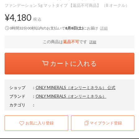
ファンデーション 5g マットタイプ 【返品不可商品】 （8 オークル）
¥4,180
税込
0時間31分59秒
以内
のお支払いで
8月8日(土)
にお届け
詳細
この商品は
返品不可
です
詳細
カートに入れる
ショップ
：
ONLY MINERALS（オンリーミネラル） 公式
ブランド
：
ONLY MINERALS
（オンリーミネラル）
カテゴリ
：
お気に入り登録
マイブランド登録