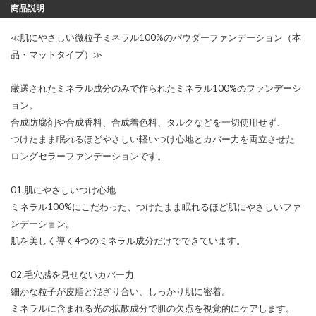
商品説明
≪肌にやさしい微粒子ミネラル100%のパウダーファンデーション（本
品・マットタイプ）≫
厳選されたミネラル成分のみで作られたミネラル100%のファンデーシ
ョン。
合成防腐剤や合成香料、合成着色料、タルクなどを一切使用せず、
つけたまま眠れるほどやさしい軽いつけ心地とカバー力を両立させた
ロングセラーファンデーションです。
01.肌にやさしいつけ心地
ミネラル100%にこだわった、つけたまま眠れるほど肌にやさしいファ
ンデーション。
肌を美しく導く4つのミネラル成分だけでできています。
02.毛穴感を見せないカバー力
細かな粒子が皮脂と混ざり合い、しっかり肌に密着。
ミネラルに含まれる光の拡散成分で肌の欠点を視覚的にケアします。