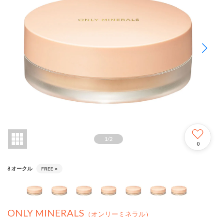
1
/
2
0
8 オークル
FREE
○
ONLY MINERALS
（オンリーミネラル）