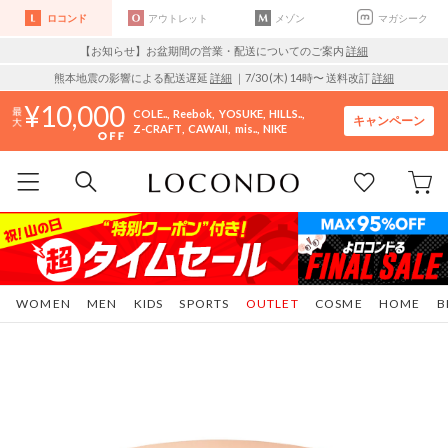
ロコンド
アウトレット
メゾン
マガシーク
【お知らせ】お盆期間の営業・配送についてのご案内
詳細
熊本地震の影響による配送遅延
詳細
｜7/30 (木) 14時〜 送料改訂
詳細
10,000
COLE..
Reebok
YOSUKE
HILLS..
キャンペーン
Z-CRAFT
CAWAII
mis..
NIKE
WOMEN
MEN
KIDS
SPORTS
OUTLET
COSME
HOME
B