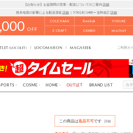
【お知らせ】お盆期間の営業・配送についてのご案内
詳細
熊本地震の影響による配送遅延
詳細
｜7/30 (木) 14時〜 送料改訂
詳細
,000
COLE HAAN
Reebok
YOSUKE
OFF
Z-CRAFT
CAWAII
mischief
TLET
LOCOMAISON
MAGASEEK
(LOCOLET)
ご利用ガ
SPORTS
COSME
HOME
OUTLET
BRAND LIST
この商品は
返品不可
です
詳細