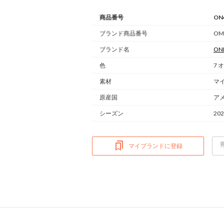
商品番号
ON
ブランド商品番号
OM
ブランド名
ONL
色
7 
素材
マ
原産国
ア
シーズン
20
マイブランドに登録