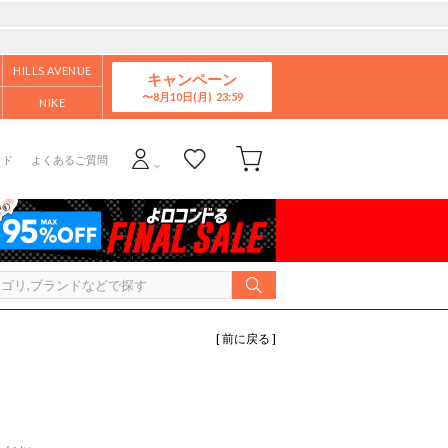
HILLS AVENUE
キャンペーン
8月10日(月)
NIKE
イド
よくあるご質問
[ 前に戻る ]