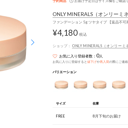
予約商品
お届け予定日はサイズ欄をご確認
ONLY MINERALS
（オンリーミ
ファンデーション 5g ツヤタイプ 【返品不可
¥4,180
税込
ショップ：
ONLY MINERALS（オンリー
0
お気に入り登録者数：
人
お気に入りに登録すると
値下げ
や
再入荷
の際にご連絡
バリエーション
サイズ
在庫
FREE
8月下旬のお届け