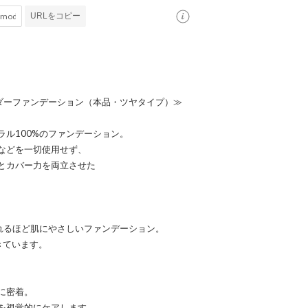
URLをコピー
ウダーファンデーション（本品・ツヤタイプ）≫
ル100%のファンデーション。
などを一切使用せず、
とカバー力を両立させた
眠れるほど肌にやさしいファンデーション。
きています。
に密着。
を視覚的にケアします。