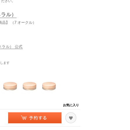
ください。
ネラル）
商品】 （7 オークル）
ミネラル） 公式
します
お気に入り