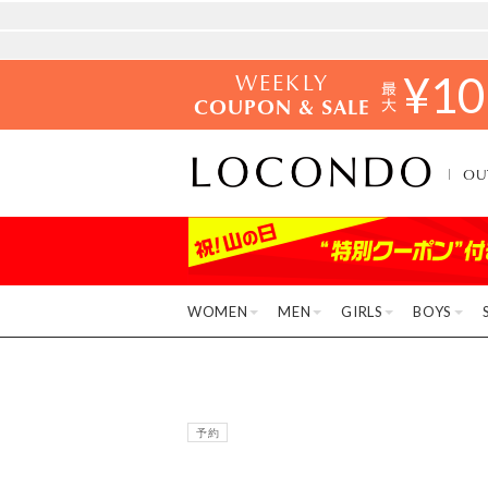
WEEKLY
¥
10
COUPON & SALE
OU
WOMEN
MEN
GIRLS
BOYS