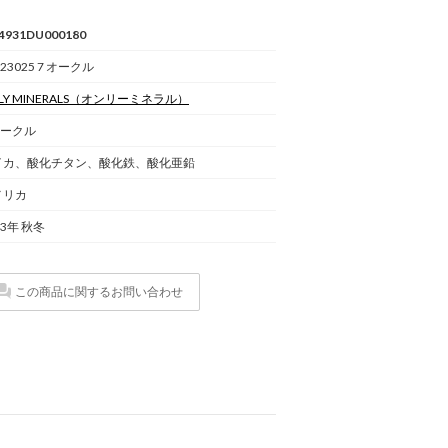
4931DU000180
23025 7 オークル
Y MINERALS
（オンリーミネラル）
オークル
イカ、酸化チタン、酸化鉄、酸化亜鉛
メリカ
23年 秋冬
この商品に関するお問い合わせ