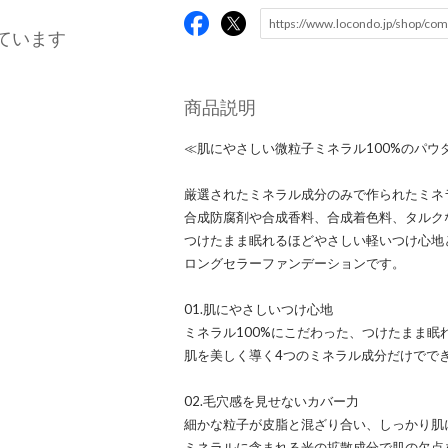
ています
商品説明
≪肌にやさしい微粒子ミネラル100%のパ
厳選されたミネラル成分のみで作られたミネラ
合成防腐剤や合成香料、合成着色料、タルク
つけたまま眠れるほどやさしい軽いつけ心地
ロングセラーファンデーションです。
01.肌にやさしいつけ心地
ミネラル100%にこだわった、つけたまま
肌を美しく導く4つのミネラル成分だけでで
02.毛穴感を見せないカバー力
細かな粒子が皮脂と混ざり合い、しっかり肌
ミネラルに含まれる光の拡散成分で肌の欠点