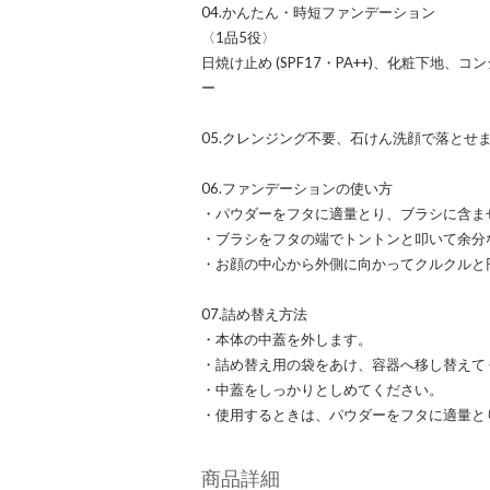
04.かんたん・時短ファンデーション
〈1品5役〉
日焼け止め (SPF17・PA++)、化粧下地
ー
05.クレンジング不要、石けん洗顔で落とせ
06.ファンデーションの使い方
・パウダーをフタに適量とり、ブラシに含ま
・ブラシをフタの端でトントンと叩いて余分
・お顔の中心から外側に向かってクルクルと
07.詰め替え方法
・本体の中蓋を外します。
・詰め替え用の袋をあけ、容器へ移し替えて
・中蓋をしっかりとしめてください。
・使用するときは、パウダーをフタに適量と
商品詳細