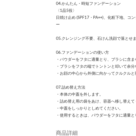
04.かんたん・時短ファンデーション
〈1品5役〉
日焼け止め (SPF17・PA++)、化粧下地
ー
05.クレンジング不要、石けん洗顔で落とせ
06.ファンデーションの使い方
・パウダーをフタに適量とり、ブラシに含ま
・ブラシをフタの端でトントンと叩いて余分
・お顔の中心から外側に向かってクルクルと
07.詰め替え方法
・本体の中蓋を外します。
・詰め替え用の袋をあけ、容器へ移し替えて
・中蓋をしっかりとしめてください。
・使用するときは、パウダーをフタに適量と
商品詳細