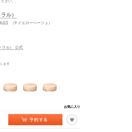
ください。
ネラル）
商品】 （9 イエローベージュ）
ミネラル） 公式
します
お気に入り