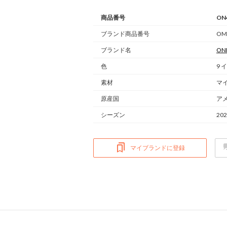
商品番号
ON
ブランド商品番号
OM
ブランド名
ONL
色
9 
素材
マ
原産国
ア
シーズン
20
マイブランドに登録