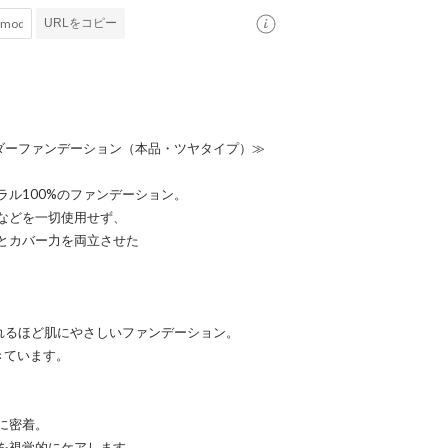
URLをコピー
ウダーファンデーション（本品・ツヤタイプ）≫
ル100%のファンデーション。
などを一切使用せず、
とカバー力を両立させた
眠れるほど肌にやさしいファンデーション。
きています。
に密着。
を視覚的にケアします。