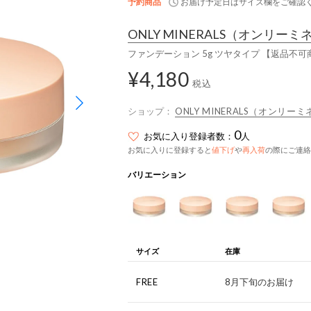
予約商品
お届け予定日はサイズ欄をご確認
ONLY MINERALS
（オンリーミ
ファンデーション 5g ツヤタイプ 【返品不可
¥4,180
税込
ショップ：
ONLY MINERALS（オンリー
0
お気に入り登録者数：
人
お気に入りに登録すると
値下げ
や
再入荷
の際にご連絡
バリエーション
サイズ
在庫
FREE
8月下旬のお届け