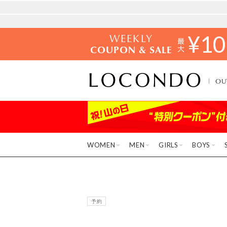
WEEKLY
¥
10
COUPON & SALE
OU
WOMEN
MEN
GIRLS
BOYS