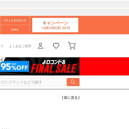
HILLS AVENUE
キャンペーン
8月10日(月)
NIKE
イド
よくあるご質問
[ 前に戻る ]