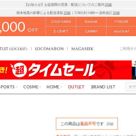
【お知らせ】お盆期間の営業・配送についてのご案内
詳細
熊本地震の影響による配送遅延
詳細
｜7/30 (木) 14時〜 送料改訂
詳細
,000
COLE HAAN
Reebok
YOSUKE
OFF
Z-CRAFT
CAWAII
mischief
TLET
LOCOMAISON
MAGASEEK
(LOCOLET)
ご利用ガ
SPORTS
COSME
HOME
OUTLET
BRAND LIST
この商品は
返品不可
です
詳細