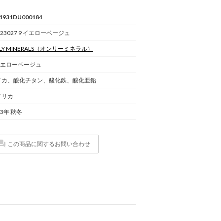
4931DU000184
23027 9 イエローベージュ
Y MINERALS
（オンリーミネラル）
イエローベージュ
イカ、酸化チタン、酸化鉄、酸化亜鉛
メリカ
23年 秋冬
この商品に関するお問い合わせ