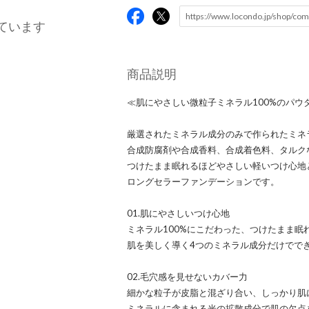
ています
商品説明
≪肌にやさしい微粒子ミネラル100%のパ
厳選されたミネラル成分のみで作られたミネラ
合成防腐剤や合成香料、合成着色料、タルク
つけたまま眠れるほどやさしい軽いつけ心地
ロングセラーファンデーションです。
01.肌にやさしいつけ心地
ミネラル100%にこだわった、つけたまま
肌を美しく導く4つのミネラル成分だけでで
02.毛穴感を見せないカバー力
細かな粒子が皮脂と混ざり合い、しっかり肌
ミネラルに含まれる光の拡散成分で肌の欠点