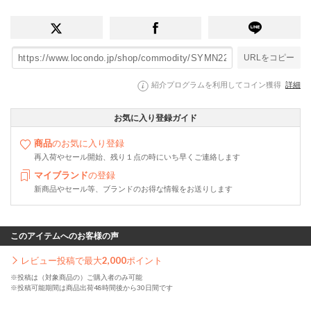
URLをコピー
紹介プログラムを利用してコイン獲得
詳細
お気に入り登録ガイド
商品
のお気に入り登録
再入荷やセール開始、残り１点の時にいち早くご連絡します
マイブランド
の登録
新商品やセール等、ブランドのお得な情報をお送りします
このアイテムへのお客様の声
レビュー投稿で最大
2,000
ポイント
※投稿は（対象商品の）ご購入者のみ可能
※投稿可能期間は商品出荷48時間後から30日間です