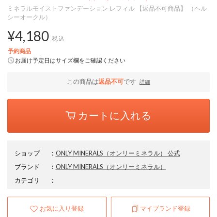
ミネラルモイストファンデーション レフィル 【返品不可商品】 （ヘル
シーオークル）
¥4,180
税込
予約商品
お届け予定日はサイズ欄をご確認ください
この商品は
返品不可
です
詳細
カートに入れる
ショップ
：
ONLY MINERALS（オンリーミネラル） 公式
ブランド
：
ONLY MINERALS
（オンリーミネラル）
カテゴリ
：
お気に入り登録
マイブランド登録