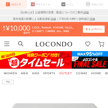
ロコンド
アウトレット
メゾン
マガシーク
【お知らせ】お盆期間の営業・配送についてのご案内
詳細
熊本地震の影響による配送遅延
詳細
｜7/30 (木) 14時〜 送料改訂
詳細
10,000
COLE..
Reebok
YOSUKE
HILLS..
キャンペーン
Z-CRAFT
CAWAII
mis..
NIKE
WOMEN
MEN
KIDS
SPORTS
OUTLET
COSME
HOME
B