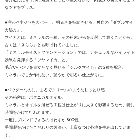
なツヤをプラス。
■毛穴や小ジワをカバーし、明るさを持続させる、独自の「ダブルマイ
カ処方」。
マイカとは、ミネラルの一種。その粉末が光を反射して輝くことから、
古くは「きらら」とも呼ばれていました。
「ミネラルモイストファンデーション」では、ナチュラルなハイライト
効果を発揮する「ツヤマイカ」と、
毛穴や小ジワを目立たなく見せる「シルクマイカ」の 2種を配合。
ミネラルでしか作れない、艶やかで明るい仕上がりに。
■パウダーなのに、まるでクリームのようなしっとり感
その秘密は、ボタニカルオイル。
ミネラルとオイルを混ぜる工程は仕上がりに大きく影響するため、特に
時間をかけて行われます。
一度にブレンドできるのはわずか 500個。
手間暇をかけたこだわりの製法が、上質なつけ心地を生み出していま
す。