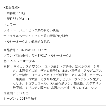
■製品仕様■
・内容量：10ｇ
・SPF 35 / PA++++
・カラー
ライトベージュ：ピンク系の明るい肌色
ナチュラルベージュ：ピンク系の標準的な肌色
ヘルシーオークル：健康的な肌色
商品番号
： ON4931DU000191
ブランド商品番号
： OM17017 ヘルシーオークル
色
： ヘルシーオークル
素材
： マイカ、スクワラン、コハク酸ジヘプチル、窒化ホウ素、シリ
カ、水添ダイズ油、ザクロ種子油、ホホバ種子油、アルガニアス
ピノサ核油、ヨーロッパキイチゴ種子油、アンズ核油、カニナバ
ラ果実油、ゴマ油、カプリル酸グリセリル、ウンデシレン酸グリ
セリル、トコフェロール、(+/-)酸化チタン、酸化鉄、ステアリン
酸亜鉛、ミリスチン酸Mg、水添ホホバ油、ラウロイルリシン
原産国
： アメリカ
シーズン
： 2017年 秋冬