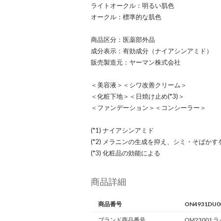
ライトオークル：明るい肌色
オークル：標準的な肌色
商品区分：医薬部外品
成分表示：有効成分（ナイアシンアミド）
販売製造元：ヤーマン株式会社
＜美容液＞＜シワ改善クリーム＞
＜化粧下地＞＜日焼け止め(*3)＞
＜ファンデーション＞＜コンシーラー＞
(*1) ナイアシンアミド
(*2) メラニンの生成を抑え、シミ・そばか
(*3) 化粧品の効能による
商品詳細
商品番号
ON4931DU0
ブランド商品番号
OM23001