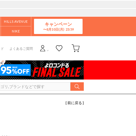
HILLS AVENUE
キャンペーン
8月10日(月)
NIKE
イド
よくあるご質問
[ 前に戻る ]