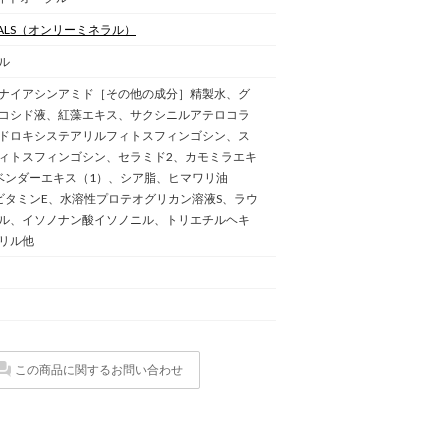
ALS
（オンリーミネラル）
ル
ナイアシンアミド［その他の成分］精製水、グ
コシド液、紅藻エキス、サクシニルアテロコラ
ドロキシステアリルフィトスフィンゴシン、ス
ィトスフィンゴシン、セラミド2、カモミラエキ
ベンダーエキス（1）、シア脂、ヒマワリ油
ビタミンE、水溶性プロテオグリカン溶液S、ラウ
ル、イソノナン酸イソノニル、トリエチルヘキ
リル他
この商品に関するお問い合わせ