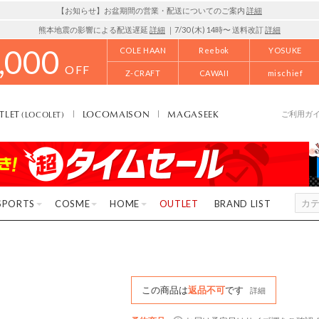
【お知らせ】お盆期間の営業・配送についてのご案内
詳細
熊本地震の影響による配送遅延
詳細
｜7/30 (木) 14時〜 送料改訂
詳細
,000
COLE HAAN
Reebok
YOSUKE
OFF
Z-CRAFT
CAWAII
mischief
TLET
LOCOMAISON
MAGASEEK
(LOCOLET)
ご利用ガ
SPORTS
COSME
HOME
OUTLET
BRAND LIST
この商品は
返品不可
です
詳細