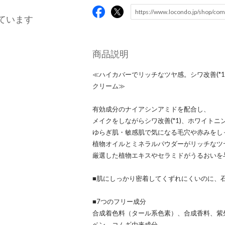
ています
商品説明
≪ハイカバーでリッチなツヤ感。シワ改善(*1)
クリーム≫
有効成分のナイアシンアミドを配合し、
メイクをしながらシワ改善(*1)、ホワイトニン
ゆらぎ肌・敏感肌で気になる毛穴や赤みをし
植物オイルとミネラルパウダーがリッチなツ
厳選した植物エキスやセラミドがうるおいを
■肌にしっかり密着してくずれにくいのに、
■7つのフリー成分
合成着色料（タール系色素）、合成香料、紫
ベン、コムギ由来成分