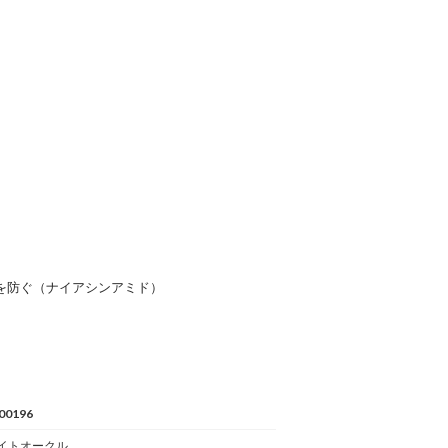
すを防ぐ（ナイアシンアミド）
00196
 ライトオークル