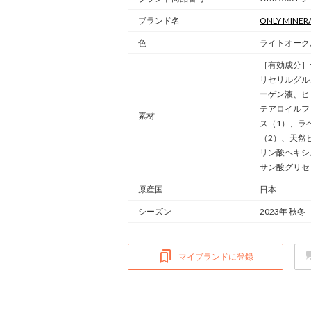
ブランド名
ONLY MINER
色
ライトオーク
［有効成分］
リセリルグル
ーゲン液、ヒ
テアロイルフ
素材
ス（1）、ラ
（2）、天然
リン酸ヘキシ
サン酸グリセ
原産国
日本
シーズン
2023年 秋冬
マイブランドに登録