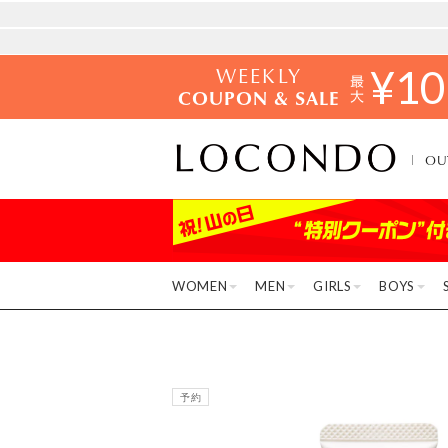
WEEKLY
¥
10
COUPON & SALE
OU
WOMEN
MEN
GIRLS
BOYS