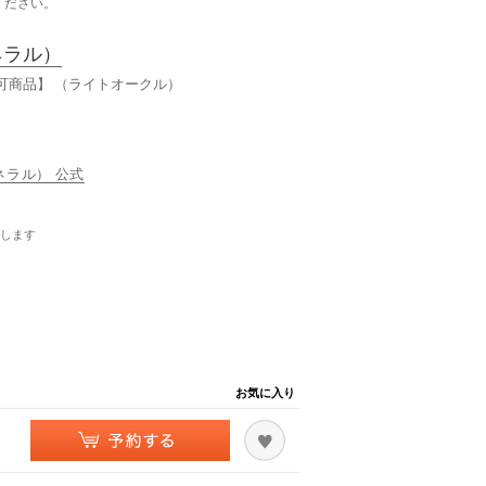
ください。
ネラル）
不可商品】 （ライトオークル）
ミネラル） 公式
します
お気に入り