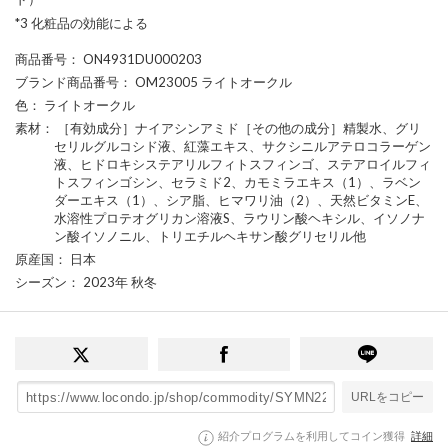
*3 化粧品の効能による
商品番号
： ON4931DU000203
ブランド商品番号
： OM23005 ライトオークル
色
： ライトオークル
素材
： ［有効成分］ナイアシンアミド［その他の成分］精製水、グリ
セリルグルコシド液、紅藻エキス、サクシニルアテロコラーゲン
液、ヒドロキシステアリルフィトスフィンゴ、ステアロイルフィ
トスフィンゴシン、セラミド2、カモミラエキス（1）、ラベン
ダーエキス（1）、シア脂、ヒマワリ油（2）、天然ビタミンE、
水溶性プロテオグリカン溶液S、ラウリン酸ヘキシル、イソノナ
ン酸イソノニル、トリエチルヘキサン酸グリセリル他
原産国
： 日本
シーズン
： 2023年 秋冬
URLをコピー
紹介プログラムを利用してコイン獲得
詳細