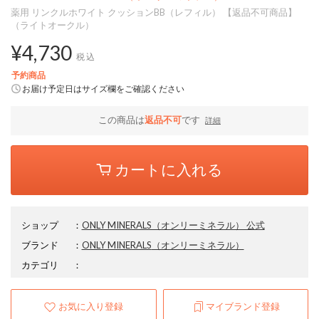
薬用 リンクルホワイト クッションBB（レフィル） 【返品不可商品】
（ライトオークル）
¥4,730
税込
予約商品
お届け予定日はサイズ欄をご確認ください
この商品は
返品不可
です
詳細
カートに入れる
ショップ
：
ONLY MINERALS（オンリーミネラル） 公式
ブランド
：
ONLY MINERALS
（オンリーミネラル）
カテゴリ
：
お気に入り登録
マイブランド登録