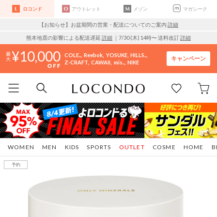
ロコンド
アウトレット
メゾン
マガシーク
【お知らせ】お盆期間の営業・配送についてのご案内
詳細
熊本地震の影響による配送遅延
詳細
｜7/30 (木) 14時〜 送料改訂
詳細
10,000
COLE..
Reebok
YOSUKE
HILLS..
キャンペーン
Z-CRAFT
CAWAII
mis..
NIKE
WOMEN
MEN
KIDS
SPORTS
OUTLET
COSME
HOME
B