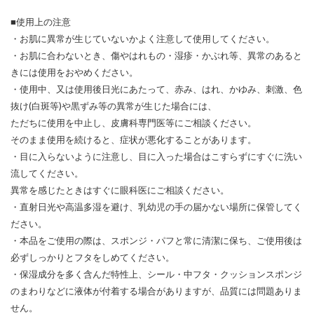
■使用上の注意
・お肌に異常が生じていないかよく注意して使用してください。
・お肌に合わないとき、傷やはれもの・湿疹・かぶれ等、異常のあると
きには使用をおやめください。
・使用中、又は使用後日光にあたって、赤み、はれ、かゆみ、刺激、色
抜け(白斑等)や黒ずみ等の異常が生じた場合には、
ただちに使用を中止し、皮膚科専門医等にご相談ください。
そのまま使用を続けると、症状が悪化することがあります。
・目に入らないように注意し、目に入った場合はこすらずにすぐに洗い
流してください。
異常を感じたときはすぐに眼科医にご相談ください。
・直射日光や高温多湿を避け、乳幼児の手の届かない場所に保管してく
ださい。
・本品をご使用の際は、スポンジ・パフと常に清潔に保ち、ご使用後は
必ずしっかりとフタをしめてください。
・保湿成分を多く含んだ特性上、シール・中フタ・クッションスポンジ
のまわりなどに液体が付着する場合がありますが、品質には問題ありま
せん。