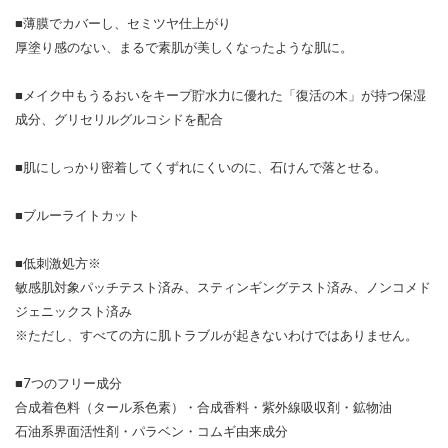
■薄膜でカバーし、セミツヤ仕上がり
厚塗り感のない、まるで素肌が美しくなったような肌に。
■メイク中もうるおいをキープ貯水力に優れた「復活の木」が持つ保湿
成分、グリセリルグルコシドを配合
■肌にしっかり密着してくずれにくいのに、石けんで落とせる。
■ブルーライトカット
■低刺激処方※
敏感肌対象パッチテスト済み、スティンギングテスト済み、ノンコメド
ジェニックスト済み
※ただし、すべての方に肌トラブルが起きないわけではありません。
■7つのフリー成分
合成着色料（タール系色素）・合成香料・紫外線吸収剤・鉱物油
石油系界面活性剤・パラベン・コムギ由来成分