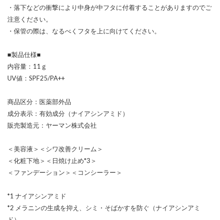
・落下などの衝撃により中身が中フタに付着することがありますのでご
注意ください。
・保管の際は、なるべくフタを上に向けてください。
■製品仕様■
内容量：11ｇ
UV値：SPF25/PA++
商品区分：医薬部外品
成分表示：有効成分（ナイアシンアミド）
販売製造元：ヤーマン株式会社
＜美容液＞＜シワ改善クリーム＞
＜化粧下地＞＜日焼け止め*3＞
＜ファンデーション＞＜コンシーラー＞
*1 ナイアシンアミド
*2 メラニンの生成を抑え、シミ・そばかすを防ぐ（ナイアシンアミ
ド）