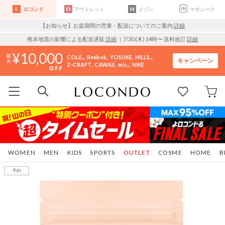
ロコンド
アウトレット
メゾン
マガシーク
【お知らせ】お盆期間の営業・配送についてのご案内
詳細
熊本地震の影響による配送遅延
詳細
｜7/30 (木) 14時〜 送料改訂
詳細
10,000
COLE..
Reebok
YOSUKE
HILLS..
キャンペーン
Z-CRAFT
CAWAII
mis..
NIKE
WOMEN
MEN
KIDS
SPORTS
OUTLET
COSME
HOME
B