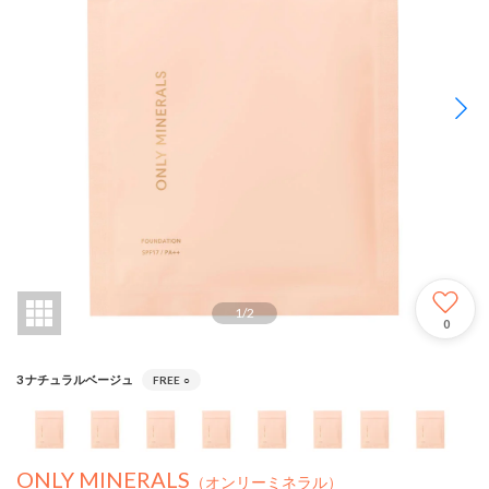
1
/
2
0
3 ナチュラルベージュ
FREE
○
ONLY MINERALS
（オンリーミネラル）