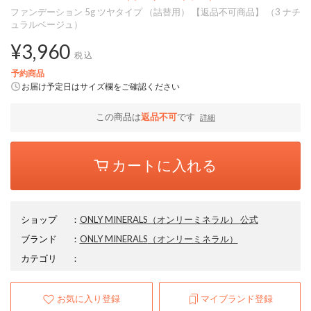
ファンデーション 5g ツヤタイプ （詰替用） 【返品不可商品】 （3 ナチ
ュラルベージュ）
¥3,960
税込
予約商品
お届け予定日はサイズ欄をご確認ください
この商品は
返品不可
です
詳細
カートに入れる
ショップ
：
ONLY MINERALS（オンリーミネラル） 公式
ブランド
：
ONLY MINERALS
（オンリーミネラル）
カテゴリ
：
お気に入り登録
マイブランド登録