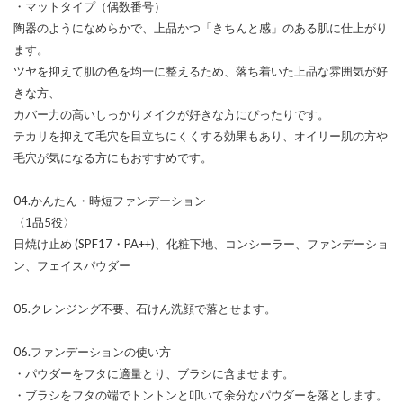
・マットタイプ（偶数番号）
陶器のようになめらかで、上品かつ「きちんと感」のある肌に仕上がり
ます。
ツヤを抑えて肌の色を均一に整えるため、落ち着いた上品な雰囲気が好
きな方、
カバー力の高いしっかりメイクが好きな方にぴったりです。
テカリを抑えて毛穴を目立ちにくくする効果もあり、オイリー肌の方や
毛穴が気になる方にもおすすめです。
04.かんたん・時短ファンデーション
〈1品5役〉
日焼け止め (SPF17・PA++)、化粧下地、コンシーラー、ファンデーショ
ン、フェイスパウダー
05.クレンジング不要、石けん洗顔で落とせます。
06.ファンデーションの使い方
・パウダーをフタに適量とり、ブラシに含ませます。
・ブラシをフタの端でトントンと叩いて余分なパウダーを落とします。