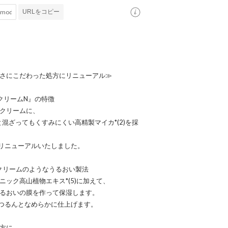
URLをコピー
しさにこだわった処方にリニューアル≫
クリームN』の特徴
Bクリームに、
と混ざってもくすみにくい高精製マイカ*(2)を採
リニューアルいたしました。
美容クリームのようなうるおい製法
ニック高山植物エキス*(5)に加えて、
にうるおいの膜を作って保湿します。
つるんとなめらかに仕上げます。
処方に