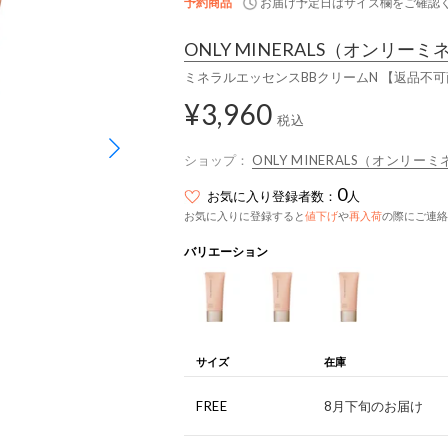
予約商品
お届け予定日はサイズ欄をご確認
ONLY MINERALS
（オンリーミ
ミネラルエッセンスBBクリームN 【返品不
¥3,960
税込
ショップ：
ONLY MINERALS（オンリー
0
お気に入り登録者数：
人
お気に入りに登録すると
値下げ
や
再入荷
の際にご連絡
バリエーション
サイズ
在庫
FREE
8月下旬のお届け