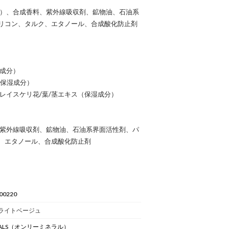
素）、合成香料、紫外線吸収剤、鉱物油、石油系
リコン、タルク、エタノール、合成酸化防止剤
湿成分）
（保湿成分）
フレイスケリ花/葉/茎エキス（保湿成分）
、紫外線吸収剤、鉱物油、石油系界面活性剤、パ
、エタノール、合成酸化防止剤
00220
 ブライトベージュ
ALS
（オンリーミネラル）