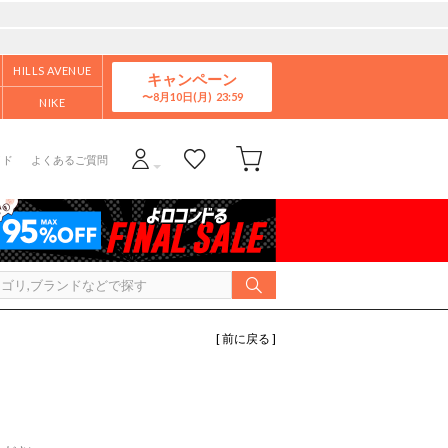
HILLS AVENUE
キャンペーン
8月10日(月)
NIKE
イド
よくあるご質問
[ 前に戻る ]