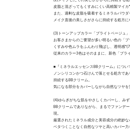
皮脂と混ざってもくすみにくい高精製マイカ*
また、過剰な皮脂を吸着するミネラルパウダー
メイク直後の美しさがさらに持続する処方に
(3)トーンアップカラー「ブライトベージュ
お客さまからのご要望が多い明るい色の「ブ
くすみや色ムラをふんわり飛ばし、透明感*(
従来のカラー3色はそのままに、新色「ブラ
■『ミネラルエッセンスBBクリーム』につい
ノンシリコンかつ石けんで落とせる処方であ
持続するBBクリーム。
気になる部分をカバーしながら自然なツヤを
(4)ゆらぎがちな肌をやさしくカバーし、み
BBクリームでありながら、まるでファンデ
現。
厳選されたミネラル成分と美容成分の絶妙な
ベタつくことなく自然なツヤと高いカバー力