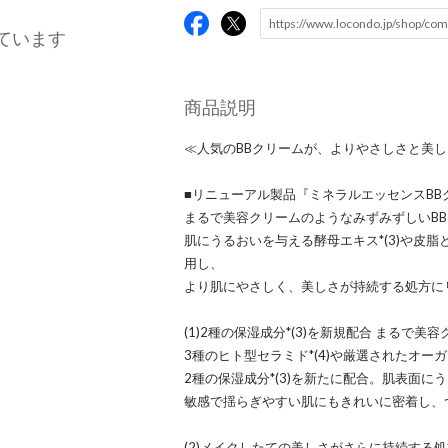
ています
商品説明
≪人気のBBクリームが、よりやさしさと美
■リニューアル製品『ミネラルエッセンスBB
まるで美容クリームのようなみずみずしいB
肌にうるおいを与える酵母エキス*(3)や皮脂
用し、
より肌にやさしく、美しさが持続する処方に
(1)2種の保湿成分*(3)を新規配合 まるで
3種のヒト型セラミド*(4)や厳選されたオーガ
2種の保湿成分*(3)を新たに配合。肌表面
敏感で揺らぎやすい肌にもきれいに密着し、
(2)メイクしたての美しさがさらに持続する