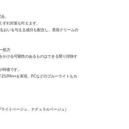
配合。
くずれ対策も叶えます。
にうるおいを与える成分も配合し、美容クリームの
リー処方
をかける可能性のあるものはできる限り排除す
が特徴です。
25/PA++を実現、PCなどのブルーライトもカ
ブライトベージュ、ナチュラルベージュ）