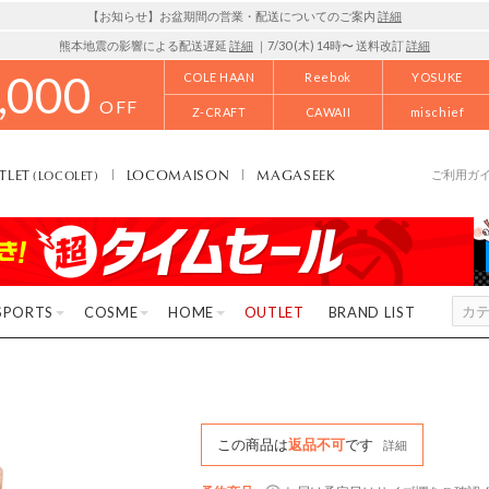
【お知らせ】お盆期間の営業・配送についてのご案内
詳細
熊本地震の影響による配送遅延
詳細
｜7/30 (木) 14時〜 送料改訂
詳細
,000
COLE HAAN
Reebok
YOSUKE
OFF
Z-CRAFT
CAWAII
mischief
TLET
LOCOMAISON
MAGASEEK
(LOCOLET)
ご利用ガ
SPORTS
COSME
HOME
OUTLET
BRAND LIST
この商品は
返品不可
です
詳細