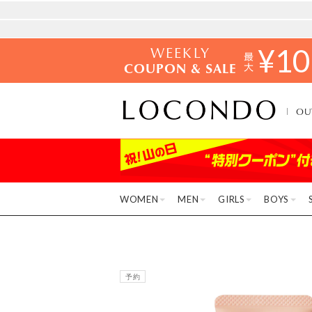
WEEKLY
¥
10
COUPON & SALE
OU
WOMEN
MEN
GIRLS
BOYS