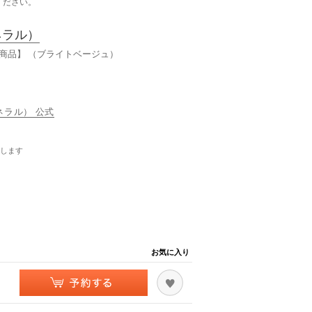
ください。
ネラル）
可商品】 （ブライトベージュ）
ミネラル） 公式
します
お気に入り