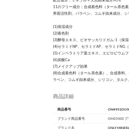
配合成分：ミネラル＋天然由来成分90％
11のフリー成分：合成着色料（タール系色
界面活性剤、パラベン、コムギ由来成分、シ
(1)保湿成分
(2)着色剤
(3)酵母エキス、ビオサッカリドガム-1（保
(4)セラミドNP、セラミドAP、セラミドNG
(5)インペラトリア葉エキス、エピロビウム
(6)炭酸Ca
(7)メイクアップ効果
(8)合成着色料（タール系色素）、合成香料
ラベン、コムギ由来成分、シリコン、タルク
商品詳細
商品番号
ON4931DU0
ブランド商品番号
OM25003
ブランド名
ONLY MINER