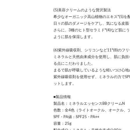
(5)美容クリームのような贅沢製法
希少なオーガニック高山植物のエキス*(5)を
日々の肌のダメージをケアし、気になる皮脂
さらに、3種のヒト型セラミド*(4)など肌
ように肌を保湿します。
(6)紫外線吸収剤、シリコンなど11*(8)のフ
ミネラルと天然由来成分を使用し、肌に負担
る点にこだわりました。
まるで肌が呼吸しているような軽いつけ心地
紫外線吸収剤を使用せず、ミネラルの力でSPF
ットします。
■製品情報
製品名：ミネラルエッセンスBBクリームN
色数：全4色（ライトオークル、オークル、
SPF・PA値：SPF25・PA++
容量：25g