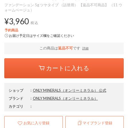
ファンデーション 5g ツヤタイプ （詰替用） 【返品不可商品】 （11 ウ
ォームベージュ）
¥3,960
税込
予約商品
お届け予定日はサイズ欄をご確認ください
この商品は
返品不可
です
詳細
カートに入れる
ショップ
：
ONLY MINERALS（オンリーミネラル） 公式
ブランド
：
ONLY MINERALS
（オンリーミネラル）
カテゴリ
：
お気に入り登録
マイブランド登録