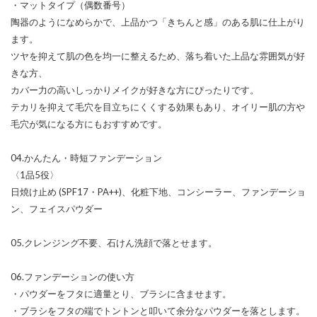
・マットタイプ（偶数番号）
陶器のようになめらかで、上品かつ「きちんと感」のある肌に仕上がり
ます。
ツヤを抑えて肌の色を均一に整えるため、落ち着いた上品な雰囲気が好
きな方、
カバー力の高いしっかりメイクが好きな方にぴったりです。
テカリを抑えて毛穴を目立ちにくくする効果もあり、オイリー肌の方や
毛穴が気になる方にもおすすめです。
04.かんたん・時短ファンデーション
〈1品5役〉
日焼け止め (SPF17・PA++)、化粧下地、コンシーラー、ファンデーショ
ン、フェイスパウダー
05.クレンジング不要、石けん洗顔で落とせます。
06.ファンデーションの使い方
・パウダーをフタに適量とり、ブラシに含ませます。
・ブラシをフタの端でトントンと叩いて余分なパウダーを落とします。