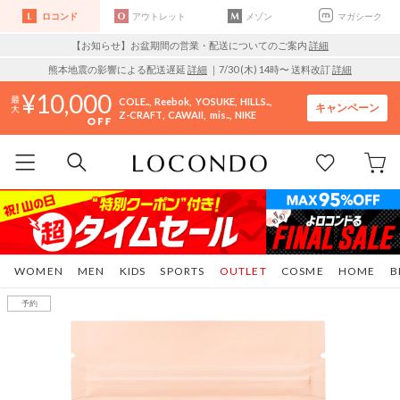
ロコンド
アウトレット
メゾン
マガシーク
【お知らせ】お盆期間の営業・配送についてのご案内
詳細
熊本地震の影響による配送遅延
詳細
｜7/30 (木) 14時〜 送料改訂
詳細
10,000
COLE..
Reebok
YOSUKE
HILLS..
キャンペーン
Z-CRAFT
CAWAII
mis..
NIKE
WOMEN
MEN
KIDS
SPORTS
OUTLET
COSME
HOME
B