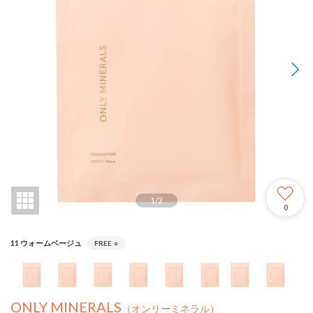
1
/
2
0
11 ウォームベージュ
FREE
○
ONLY MINERALS
（オンリーミネラル）