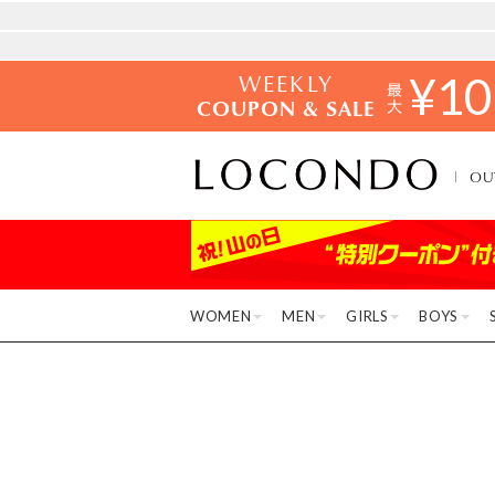
WEEKLY
¥
10
COUPON & SALE
OU
WOMEN
MEN
GIRLS
BOYS