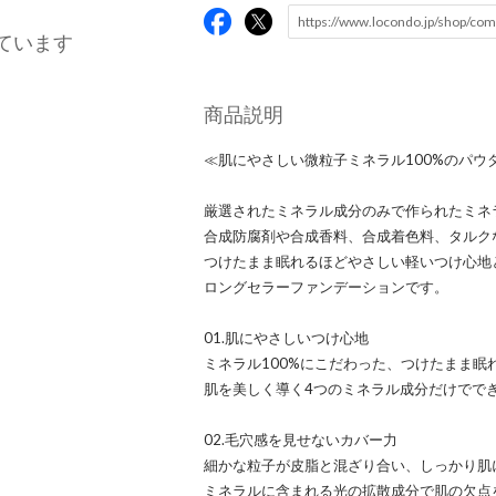
ています
商品説明
≪肌にやさしい微粒子ミネラル100%のパ
厳選されたミネラル成分のみで作られたミネラ
合成防腐剤や合成香料、合成着色料、タルク
つけたまま眠れるほどやさしい軽いつけ心地
ロングセラーファンデーションです。
01.肌にやさしいつけ心地
ミネラル100%にこだわった、つけたまま
肌を美しく導く4つのミネラル成分だけでで
02.毛穴感を見せないカバー力
細かな粒子が皮脂と混ざり合い、しっかり肌
ミネラルに含まれる光の拡散成分で肌の欠点