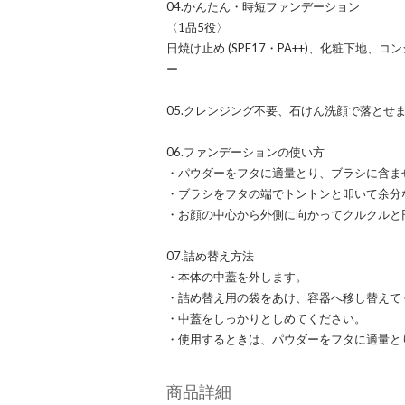
04.かんたん・時短ファンデーション
〈1品5役〉
日焼け止め (SPF17・PA++)、化粧下地
ー
05.クレンジング不要、石けん洗顔で落とせ
06.ファンデーションの使い方
・パウダーをフタに適量とり、ブラシに含ま
・ブラシをフタの端でトントンと叩いて余分
・お顔の中心から外側に向かってクルクルと
07.詰め替え方法
・本体の中蓋を外します。
・詰め替え用の袋をあけ、容器へ移し替えて
・中蓋をしっかりとしめてください。
・使用するときは、パウダーをフタに適量と
商品詳細