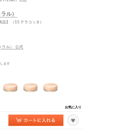
ネラル）
商品】 （15 テラコッタ）
ミネラル） 公式
します
お気に入り