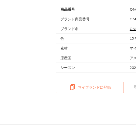
商品番号
ON
ブランド商品番号
OM
ブランド名
ONL
色
15
素材
マ
原産国
ア
シーズン
20
マイブランドに登録