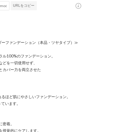
URLをコピー
ウダーファンデーション（本品・ツヤタイプ）≫
ル100%のファンデーション。
などを一切使用せず、
とカバー力を両立させた
眠れるほど肌にやさしいファンデーション。
きています。
に密着。
を視覚的にケアします。