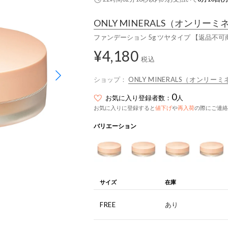
ONLY MINERALS
（オンリーミ
ファンデーション 5g ツヤタイプ 【返品不可
¥4,180
税込
ショップ：
ONLY MINERALS（オンリー
0
お気に入り登録者数：
人
お気に入りに登録すると
値下げ
や
再入荷
の際にご連絡
バリエーション
サイズ
在庫
FREE
あり