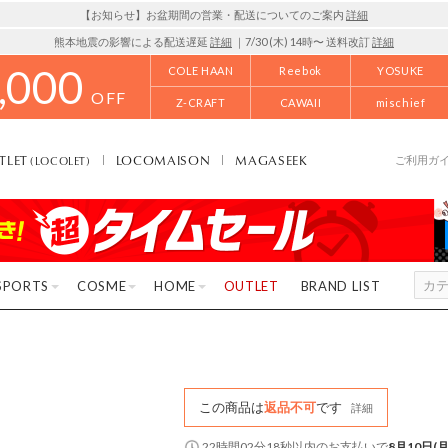
【お知らせ】お盆期間の営業・配送についてのご案内
詳細
熊本地震の影響による配送遅延
詳細
｜7/30 (木) 14時〜 送料改訂
詳細
,000
COLE HAAN
Reebok
YOSUKE
OFF
Z-CRAFT
CAWAII
mischief
TLET
LOCOMAISON
MAGASEEK
(LOCOLET)
ご利用ガ
SPORTS
COSME
HOME
OUTLET
BRAND LIST
この商品は
返品不可
です
詳細
22時間02分18秒
以内
のお支払いで
8月10日(月