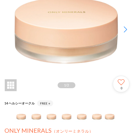
1
/
2
0
14 ヘルシーオークル
FREE
○
ONLY MINERALS
（オンリーミネラル）