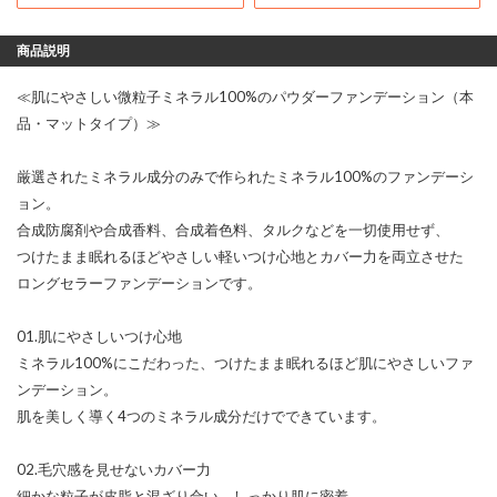
商品説明
≪肌にやさしい微粒子ミネラル100%のパウダーファンデーション（本
品・マットタイプ）≫
厳選されたミネラル成分のみで作られたミネラル100%のファンデーシ
ョン。
合成防腐剤や合成香料、合成着色料、タルクなどを一切使用せず、
つけたまま眠れるほどやさしい軽いつけ心地とカバー力を両立させた
ロングセラーファンデーションです。
01.肌にやさしいつけ心地
ミネラル100%にこだわった、つけたまま眠れるほど肌にやさしいファ
ンデーション。
肌を美しく導く4つのミネラル成分だけでできています。
02.毛穴感を見せないカバー力
細かな粒子が皮脂と混ざり合い、しっかり肌に密着。