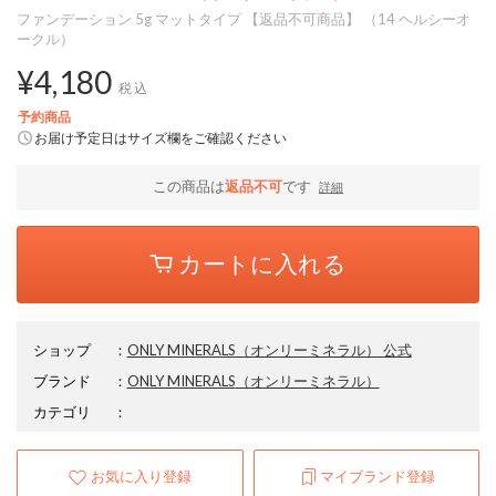
ファンデーション 5g マットタイプ 【返品不可商品】 （14 ヘルシーオ
ークル）
¥4,180
税込
予約商品
お届け予定日はサイズ欄をご確認ください
この商品は
返品不可
です
詳細
カートに入れる
ショップ
：
ONLY MINERALS（オンリーミネラル） 公式
ブランド
：
ONLY MINERALS
（オンリーミネラル）
カテゴリ
：
お気に入り登録
マイブランド登録