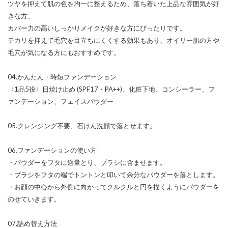
ツヤを抑えて肌の色を均一に整えるため、落ち着いた上品な雰囲気が好
きな方、
カバー力の高いしっかりメイクが好きな方にぴったりです。
テカリを抑えて毛穴を目立ちにくくする効果もあり、オイリー肌の方や
毛穴が気になる方にもおすすめです。
04.かんたん・時短ファンデーション
〈1品5役〉日焼け止め (SPF17・PA++)、化粧下地、コンシーラー、フ
ァンデーション、フェイスパウダー
05.クレンジング不要、石けん洗顔で落とせます。
06.ファンデーションの使い方
・パウダーをフタに適量とり、ブラシに含ませます。
・ブラシをフタの端でトントンと叩いて余分なパウダーを落とします。
・お顔の中心から外側に向かってクルクルと円を描くようにパウダーを
のせていきます。
07.詰め替え方法