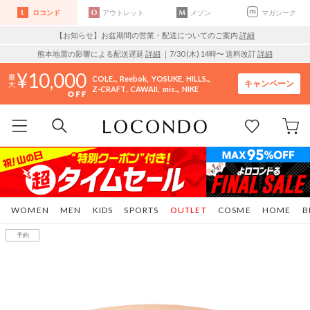
ロコンド
アウトレット
メゾン
マガシーク
【お知らせ】お盆期間の営業・配送についてのご案内
詳細
熊本地震の影響による配送遅延
詳細
｜7/30 (木) 14時〜 送料改訂
詳細
10,000
COLE..
Reebok
YOSUKE
HILLS..
キャンペーン
Z-CRAFT
CAWAII
mis..
NIKE
WOMEN
MEN
KIDS
SPORTS
OUTLET
COSME
HOME
B