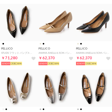
PELLICO
PELLICO
PELLICO
STUDS フラット パンプス （BLACK）
ANIMA ANELLI 6.5CM パンプス （BEIGE）
ANIMA ANELLI 6.5CM パンプス （BLACK）
￥71,280
￥62,370
￥62,370
10%OFF
15%
10%OFF
15%
10%OFF
15%