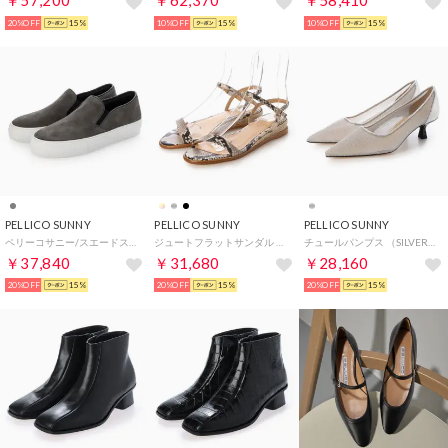
￥57,200
￥62,370
￥58,410
20%OFF
15%
10%OFF
15%
10%OFF
15%
PELLICO SUNNY
PELLICO SUNNY
PELLICO SUNNY
ペリーコサニー/スエードスリッポンスニーカーM001/GIOIA （グレー）
ジュートフラットサンダル （PYTHON）
チュールパンプス （SILVER）
￥37,840
￥31,680
￥28,160
20%OFF
15%
20%OFF
15%
20%OFF
15%