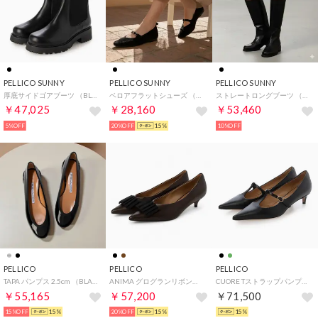
PELLICO SUNNY
PELLICO SUNNY
PELLICO SUNNY
厚底サイドゴアブーツ （BLACK）
ベロアフラットシューズ （BLACK）
ストレートロングブーツ （BLACK）
￥47,025
￥28,160
￥53,460
5%OFF
20%OFF
15%
10%OFF
PELLICO
PELLICO
PELLICO
TAPA パンプス 2.5cm （BLACK）
ANIMA グログランリボンパンプス （DARK BROWN）
CUORE Tストラップパンプス （BLACK）
￥55,165
￥57,200
￥71,500
15%OFF
15%
20%OFF
15%
15%