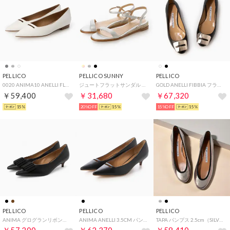
PELLICO
PELLICO SUNNY
PELLICO
0020 ANIMA10 ANELLI FLAT PUMPS （WHITE）
ジュートフラットサンダル （SILVER）
GOLD ANELLI FIBBIA フラット パンプス （BLACK）
￥59,400
￥31,680
￥67,320
15%
20%OFF
15%
15%OFF
15%
PELLICO
PELLICO
PELLICO
ANIMA グログランリボンパンプス （BLACK）
ANIMA ANELLI 3.5CM パンプス （BLACK）
TAPA パンプス 2.5cm（SILVER）