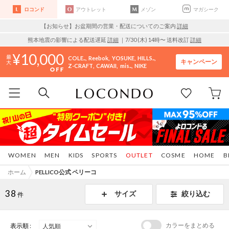
ロコンド
アウトレット
メゾン
マガシーク
【お知らせ】お盆期間の営業・配送についてのご案内
詳細
熊本地震の影響による配送遅延
詳細
｜7/30 (木) 14時〜 送料改訂
詳細
10,000
COLE..
Reebok
YOSUKE
HILLS..
キャンペーン
Z-CRAFT
CAWAII
mis..
NIKE
WOMEN
MEN
KIDS
SPORTS
OUTLET
COSME
HOME
B
ホーム
PELLICO公式 ペリーコ
38
サイズ
絞り込む
件
カラーをまとめる
表示順 :