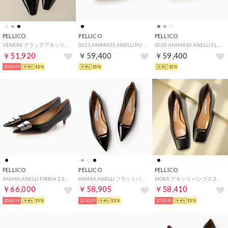
PELLICO
PELLICO
PELLICO
VENERE グランデアネッリフラット （BLACK）
0021 ANIMA35 ANELLI PUMPS 3.5CM （BLACK）
0020 ANIMA10 ANELLI FLAT PUMPS （TAUPE）
￥51,920
￥59,400
￥59,400
20%OFF
15%
15%
15%
PELLICO
PELLICO
PELLICO
ANIMA ANELLI FIBBIA 3.5CM パンプス （BLACK）
ANIMA ANELLI フラットパンプス （BLACK）
NORA アネッリ パンプス 3.0cm （BLACK）
￥66,000
￥58,905
￥58,410
20%OFF
15%
15%OFF
15%
10%OFF
15%