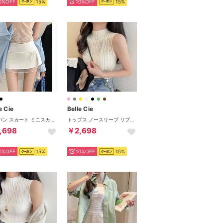
0%OFF
15%
10%OFF
15%
e Cie
Belle Cie
スカパン スカート ミニスカ インパンツ付き フェミニン 無地 レディース 韓国ファッション ガーリー レース ローライズ 美脚 バレエコア Y2K （ホワイト）
トップス ノースリーブ リブニット ハイネック 夏ニット 無地 レディース 韓国ファッション きれいめ おしゃれ 大人可愛い 上品 かわいい 伸びる （アイボリー）
,698
￥2,698
0%OFF
15%
10%OFF
15%