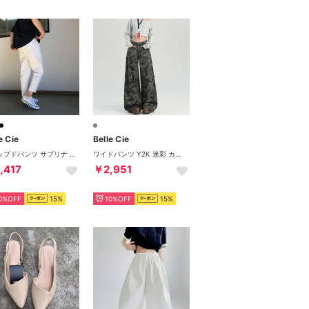
e Cie
Belle Cie
クロップドパンツ サブリナ ズボン チノパン テーパードパンツ レディース 韓国ファッション ゆったり 無地 チノ ルーズ シンプル リラックス 黒 イージーパンツ ホワイト パンツ ゴム ウエスト ビジネス 仕事 美脚 大きいサイズ 低身長 20代 30代 40代 50代 春服 オフィスカジュアル 白 （オフホワイト）
ワイドパンツ Y2K 迷彩 カモフラ 総柄 ストリート ミリタリー レディース 韓国ファッション 個性派 おしゃれ かっこいい 主役パンツ ルーズ （グレー）
,417
￥2,951
0%OFF
15%
10%OFF
15%