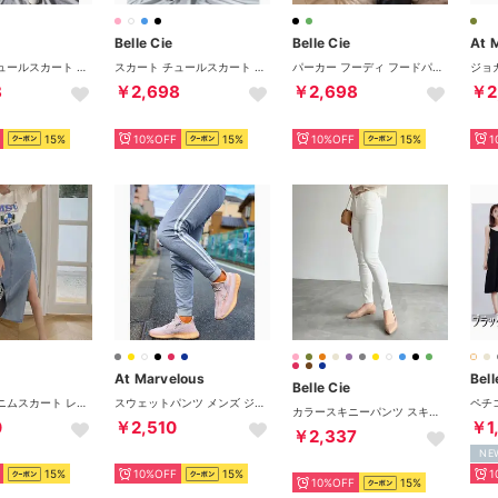
Belle Cie
Belle Cie
At 
スカート チュールスカート ロング ウエストゴム ティアード 無地 レディース 韓国ファッション フェミニン ガーリー レイヤード フレア シアー （ブルー）
スカート チュールスカート ロング ウエストゴム ティアード 無地 レディース 韓国ファッション フェミニン ガーリー レイヤード フレア シアー （ピンク）
パーカー フーディ フードパーカー スウェット トップス 半袖 5分袖 フードあり フード付き レディースレディース バイカラー カラーブロック 韓国ファッション かぶり プルオーバー UV 大きいサイズ おしゃれ 春夏 フード 可愛い 1枚で決まる 着痩せ 柄 XXL 2XL 体型カバー （ブラック）
8
￥2,698
￥2,698
￥2
15%
10%OFF
15%
10%OFF
15%
1
At Marvelous
Bell
Belle Cie
スリット デニムスカート レディース ミモレ丈 ロング スカート セクシー カジュアル ボトムス カジュアル 黒 ブリーチデニム （サックス）
スウェットパンツ メンズ ジョガーパンツ ラインパンツ スエット ストリート レディース ブランド 綿 薄手 スリム 大きいサイズ グレー 春 スポーツ トレーニング 韓国 裾リブ スウェット ジュニア 春夏 ストレッチ カラー ジャージ 9分丈 黒 紺色 （グレー）
カラースキニーパンツ スキニーパンツ スキニー パンツ ボトムス ズボン ホワイト ストレッチ 伸びる 美脚 細見え レディース 韓国ファッション 低身長 大きいサイズ LL 3L 全20色
0
￥2,510
￥1
￥2,337
NE
15%
10%OFF
15%
1
10%OFF
15%