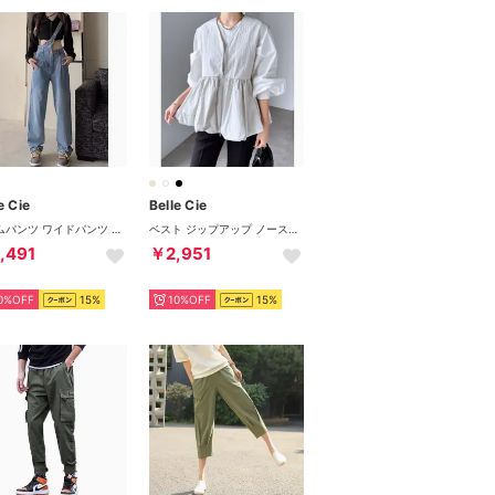
e Cie
Belle Cie
デニムパンツ ワイドパンツ ストレート ズボン サスペンダー レディース 韓国ファッション ユニーク サロペット カジュアル ダンス 大人 シンプル （ブルー）
ベスト ジップアップ ノースリーブ バルーン フレア レイヤード レディース きれいめ 韓国ファッション 羽織り 通勤 おしゃれ 重ね着 シンプル （ホワイト）
,491
￥2,951
0%OFF
15%
10%OFF
15%