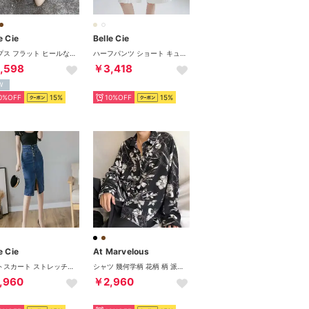
e Cie
Belle Cie
パンプス フラット ヒールなし ストラップ ポインテッドトゥ レディース きれいめ オフィス シンプル モード 韓国ファッション バックストラップ 痛くない フラットパンプス ポインテッドパンプス （グレージュ）
ハーフパンツ ショート キュロット ウエストゴム ワイド ゆったり レディース 体型カバー シンプル ナチュラル 楽ちん 膝丈パンツ 春夏 無地 （ホワイト）
,598
￥3,418
W
0%OFF
15%
10%OFF
15%
e Cie
At Marvelous
タイトスカート ストレッチデニム ひざ下丈 スリット スカート ジーンズ ハイウエスト デニムスカート 大人っぽい 韓国ファッション レディース かわいい 人気 きれい目 かわいい おしゃれ シンプル 20代 30代 40代 50代 コンサバ カジュアル 韓国 服 ストレッチ （ブルー）
シャツ 幾何学柄 花柄 柄 派手 メンズ かっこいい おしゃれ 長袖 グラフィック 総柄 総柄プリント 柄シャツ きれいめ アート 韓国ファッション （ブラック）
,960
￥2,960