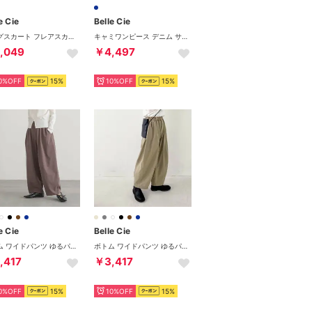
e Cie
Belle Cie
ロングスカート フレアスカート レディース ワッシャー スカート ロング プリーツスカート プリーツ 加工 シワ感 ドレープ Aライン ウエストゴム ナチュラル ゆるコーデ ミモレ丈 体型カバー 低身長 ママ ゆったり ガーリー フェミニン 大人 おしゃれ 韓国 服 ホワイト 白 黒 春服 20代 30代 40代 50代 （ブラック）
キャミワンピース デニム サロペット Aライン デニムワンピース レディース 韓国 体型カバー アジャスター ロング 大人 シンプル かわいい 春夏 （ネイビー）
,049
￥4,497
0%OFF
15%
10%OFF
15%
e Cie
Belle Cie
ボトム ワイドパンツ ゆるパン カーブパンツ ウエストゴム 無地 レディース 韓国ファッション 体型カバー リラックス 楽ちん ゆったり ナチュラル （モカ）
ボトム ワイドパンツ ゆるパン カーブパンツ ウエストゴム 無地 レディース 韓国ファッション 体型カバー リラックス 楽ちん ゆったり ナチュラル （ベージュ）
,417
￥3,417
0%OFF
15%
10%OFF
15%