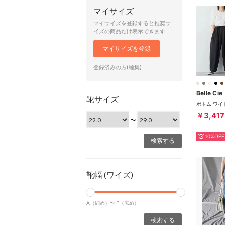
マイサイズ
マイサイズを登録すると推奨サ
イズの商品だけ表示できます
マイサイズを登録
登録済みの方(編集)
Belle Cie
靴サイズ
￥3,417
〜
10%OFF
靴幅 (ワイズ)
A（細め）〜
F（広め）