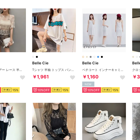
Belle Cie
Belle Cie
Bell
トップス シアー レース 半袖 透け感 総柄 花柄 シースルー レディース 夏 韓国ファッション おしゃれ トレンド レイヤード 可愛い セクシー （アイボリー）
Tシャツ 半袖 トップス パンク ロック ダンス プリント 春夏 レディース 韓国ファッション 衣装 かっこいい オーバーサイズ 体型カバー 5分袖 （ホワイト）
ペチコート インナーキャミソール ワンピース ペチワンピ 韓国ファッション レディース インナー キャミ インナーワンピース 肌着 キャミワンピ ロング丈 ペチコートワンピース ワンピースの下 丈長め （オフホワイト(ミドル105cm)）
￥1,961
￥1,160
￥3
NEW
15%
10%OFF
15%
10%OFF
15%
1