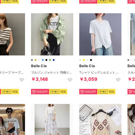
15%
10%OFF
15%
10%OFF
15%
1
Belle Cie
Belle Cie
Bell
ニット ノースリーブ ケープカラー トップス きれいめ 上品 春秋 レディース 韓国ファッション セレモニー イベント オフィス オフショル 可愛い （ボーダー）
ブルゾン ジャケット 羽織り アウター シアー 透け感 軽量 春夏 レディース 韓国ファッション ライトアウター フードジャケット トレンド 上品 （ミントグリーン）
Tシャツ ビッグシルエット 半袖 ポケット 大人 レディース 韓国ファッション シンプル 大きめ ゆったり リラックス スリット カジュアル 普段着 （ホワイト）
￥3,148
￥3,059
￥2
15%
10%OFF
15%
10%OFF
15%
1