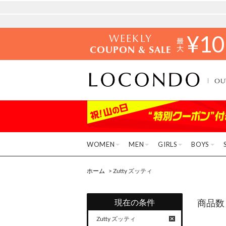
WEEKLY
¥
10
COUPON & SALE
OU
WOMEN
MEN
GIRLS
BOYS
ホーム
> Zutty ズッティ
現在の条件
商品数
Zutty ズッティ