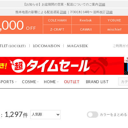
【お知らせ】お盆期間の営業・配送についてのご案内
詳細
熊本地震の影響による配送遅延
詳細
｜7/30 (木) 14時〜 送料改訂
詳細
,000
COLE HAAN
Reebok
YOSUKE
OFF
Z-CRAFT
CAWAII
mischief
TLET
LOCOMAISON
MAGASEEK
(LOCOLET)
ご利用ガ
SPORTS
COSME
HOME
OUTLET
BRAND LIST
1,297
：
件
カラーをまとめる