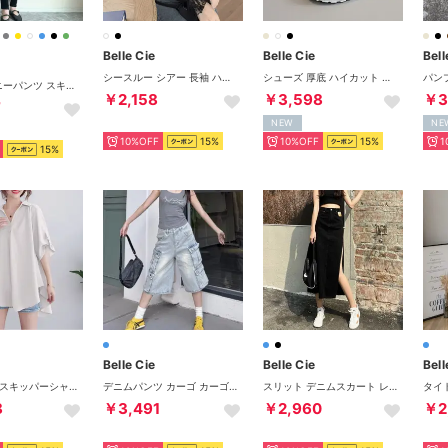
Belle Cie
Belle Cie
Bell
シースルー シアー 長袖 ハイネック 重ね着 レディース 韓国ファッション セクシー おしゃれ 大人可愛い 上品 シンプル 肌見せ 小花 柄 レース トップス シアートップス 大人 きれいめ 黒 白 フリル 透け感 Ｔシャツ かわいい インナー シャツ シアーシャツ ロンT 柄 シアーシャツ 可愛い 韓国 20代 30代 40代 50代 黒 白 （ブラック）
シューズ 厚底 ハイカット ブーツ スニーカー ハイソール レディース 韓国ファッション ボリュームソール サイドジップ おしゃれ ストリート 厚底ハイカットブーツ 厚底スニーカー （ホワイト）
カラースキニーパンツ スキニーパンツ スキニー パンツ ボトムス ズボン ブラック ストレッチ 伸びる 美脚 細見え レディース 韓国ファッション 低身長 大きいサイズ LL 3L 全20色
￥2,158
￥3,598
￥3
7
NEW
NE
10%OFF
15%
10%OFF
15%
1
15%
Belle Cie
Belle Cie
Bell
シャツ 半袖 スキッパーシャツ ブラウス フレア トップス レディース きれいめ Vネック 隠れる 韓国ファッション 上品 オフィス かっこいい 夏服 春服 速乾 クール ゆったり おしゃれ オシャレ ロング 体型カバー UV 襟付き 無地 後ろが長い 薄手 紺 赤 きちんと さらさら （ホワイト）
デニムパンツ カーゴ カーゴパンツ ジーンズ ハーフパンツ 短パン レディース 韓国ファッション ダンス 衣装 ヒップホップ ストリート おしゃれ （サックス）
スリット デニムスカート レディース ミモレ丈 ロング スカート セクシー カジュアル ボトムス カジュアル 黒 ブリーチデニム （ブラック）
8
￥3,491
￥2,960
￥2