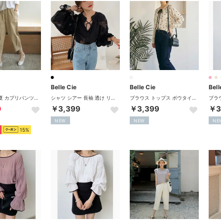
Belle Cie
Belle Cie
Bell
リラックス 夏 カプリパンツ サブリナパンツ パンツ クロップドパンツ レディース カジュアル 涼しい 楽 らくちん ウエストゴム タック入り 上品 （ベージュ）
シャツ シアー 長袖 透け リボンタイ レースシャツ ガーリー レディース 韓国ファッション モード フェミニン リボンブラウス ボリューム袖 上品 （ブラック）
ブラウス トップス ボウタイ ドット 長袖 リボンネック 水玉 レディース 韓国ファッション オフィス きれいめ くるみボタン 柄 上品 大人可愛い （ホワイト）
0
￥3,399
￥3,399
￥3
NEW
NEW
NE
15%