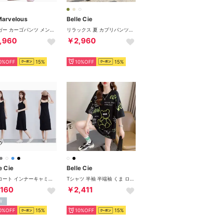
Marvelous
Belle Cie
ジョガー カーゴパンツ メンズ ミリタリー ジョガーパンツ 大きいサイズ マチ付きポケット （カーキ）
リラックス 夏 カプリパンツ サブリナパンツ パンツ クロップドパンツ レディース カジュアル 涼しい 楽 らくちん ウエストゴム タック入り 上品 （カーキ）
,960
￥2,960
0%OFF
15%
10%OFF
15%
e Cie
Belle Cie
ペチコート インナーキャミソール ワンピース ペチワンピ 韓国ファッション レディース インナー キャミ インナーワンピース 肌着 キャミワンピ ロング丈 ペチコートワンピース ワンピースの下 丈長め （ブラック(ショート90cm)）
Tシャツ 半袖 半端袖 くま ロゴ ドロップショルダー ユニーク レディース 韓国ファッション 総柄 かわいい 夏 白 黒 ゆったり ガーリー 動物 （ブラック）
,160
￥2,411
W
0%OFF
15%
10%OFF
15%