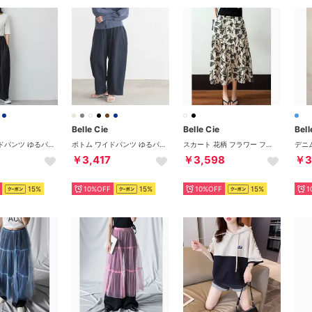
Belle Cie
Belle Cie
Bell
ボトム ワイドパンツ ゆるパン カーブパンツ ウエストゴム 無地 レディース 韓国ファッション 体型カバー リラックス 楽ちん ゆったり ナチュラル （ブラック）
ボトム ワイドパンツ ゆるパン カーブパンツ ウエストゴム 無地 レディース 韓国ファッション 体型カバー リラックス 楽ちん ゆったり ナチュラル （ネイビー）
スカート 花柄 フラワー フレア ミモレ丈 ウエストゴム きれいめ レディース 韓国ファッション おしゃれ 上品 大人 ティアード 高見え オフィス （ホワイト）
￥3,417
￥3,598
￥3
15%
10%OFF
15%
10%OFF
15%
1